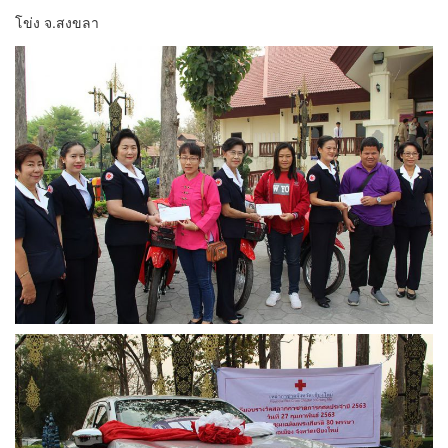
โข่ง จ.สงขลา