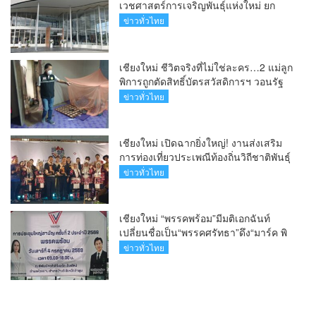
เวชศาสตร์การเจริญพันธุ์แห่งใหม่ ยก
ระดับเชียงใหม่สู่ ศูนย์กลางการรักษาผู้มี
ข่าวทั่วไทย
บุตรยากของภูมิภาค(คลิป)
เชียงใหม่ ชีวิตจริงที่ไม่ใช่ละคร…2 แม่ลูก
พิการถูกตัดสิทธิ์บัตรสวัสดิการฯ วอนรัฐ
ทบทวนเกณฑ์ช่วยคนจน(คลิป)
ข่าวทั่วไทย
เชียงใหม่ เปิดฉากยิ่งใหญ่! งานส่งเสริม
การท่องเที่ยวประเพณีท้องถิ่นวิถีชาติพันธุ์
ล้านนา(คลิป)
ข่าวทั่วไทย
เชียงใหม่ “พรรคพร้อม”มีมติเอกฉันท์
เปลี่ยนชื่อเป็น“พรรคศรัทธา”ดึง“มาร์ค พิ
ตบูล”นำทัพกรรมการบริหารชุดใหม่(คลิป)
ข่าวทั่วไทย