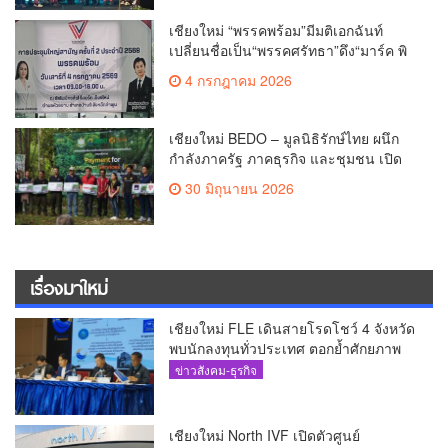
เชียงใหม่ “พรรคพร้อม”มีมติเอกฉันท์
เปลี่ยนชื่อเป็น“พรรคศรัทธา”ดึง“มาร์ค พิ
ตบูล”นำทัพกรรมการบริหารชุดใหม่(คลิป)
4 กรกฎาคม 2026
เชียงใหม่ BEDO – มูลนิธิรักษ์ไทย ผนึก
กำลังภาครัฐ ภาคธุรกิจ และชุมชน เปิด
เวที “Nature Positive” เสริมพลังชุมชนผู้
30 มิถุนายน 2026
พิทักษ์ป่าต้นน้ำ ผ่านกลไก PES ฟื้นฟูป่า
สร้างฝาย และสร้างอนาคตที่ยั่งยืน(คลิป)
เรื่องมาใหม่
เชียงใหม่ FLE เดินสายโรดโชว์ 4 จังหวัด
พบนักลงทุนทั่วประเทศ ตอกย้ำศักยภาพ
ผู้นำธุรกิจระบบน้ำครบวงจร(คลิป)
ข่าวสังคม-ธุรกิจ
เชียงใหม่ North IVF เปิดตัวศูนย์