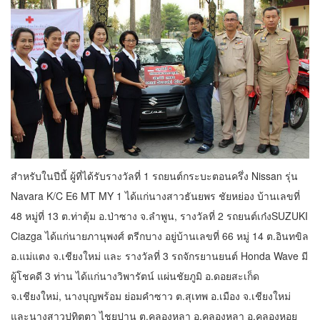
สำหรับในปีนี้ ผู้ที่ได้รับรางวัลที่ 1 รถยนต์กระบะตอนครึ่ง Nissan รุ่น
Navara K/C E6 MT MY 1 ได้แก่นางสาวธันยพร ชัยหย่อง บ้านเลขที่
48 หมู่ที่ 13 ต.ท่าตุ้ม อ.ป่าซาง จ.ลำพูน, รางวัลที่ 2 รถยนต์เก๋งSUZUKI
Ciazga ได้แก่นายภานุพงศ์ ตรีกบาง อยู่บ้านเลขที่ 66 หมู่ 14 ต.อินทขิล
อ.แม่แตง จ.เชียงใหม่ และ รางวัลที่ 3 รถจักรยานยนต์ Honda Wave มี
ผู้โชคดี 3 ท่าน ได้แก่นางวิพารัตน์ แผ่นชัยภูมิ อ.ดอยสะเก็ด
จ.เชียงใหม่, นางบุญพร้อม ย่อมคำซาว ต.สุเทพ อ.เมือง จ.เชียงใหม่
และนางสาวปทิตตา ไชยปาน ต.คลองหลา อ.คลองหลา อ.คลองหอย