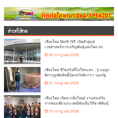
ข่าวทั่วไทย
เชียงใหม่ North IVF เปิดตัวศูนย์
เวชศาสตร์การเจริญพันธุ์แห่งใหม่ ยก
ระดับเชียงใหม่สู่ ศูนย์กลางการรักษาผู้มี
25 กรกฎาคม 2026
บุตรยากของภูมิภาค(คลิป)
เชียงใหม่ ชีวิตจริงที่ไม่ใช่ละคร…2 แม่ลูก
พิการถูกตัดสิทธิ์บัตรสวัสดิการฯ วอนรัฐ
ทบทวนเกณฑ์ช่วยคนจน(คลิป)
21 กรกฎาคม 2026
เชียงใหม่ เปิดฉากยิ่งใหญ่! งานส่งเสริม
การท่องเที่ยวประเพณีท้องถิ่นวิถีชาติพันธุ์
ล้านนา(คลิป)
10 กรกฎาคม 2026