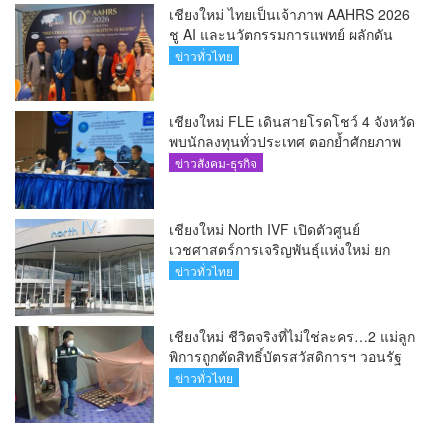
เชียงใหม่ ไทยเป็นเจ้าภาพ AAHRS 2026
ชู AI และนวัตกรรมการแพทย์ ผลักดัน
Medical Hub และศูนย์กลางปลูกผมแห่ง
ข่าวทั่วไทย
เอเชีย(คลิป)
เชียงใหม่ FLE เดินสายโรดโชว์ 4 จังหวัด
พบนักลงทุนทั่วประเทศ ตอกย้ำศักยภาพ
ผู้นำธุรกิจระบบน้ำครบวงจร(คลิป)
ข่าวสังคม-ธุรกิจ
เชียงใหม่ North IVF เปิดตัวศูนย์
เวชศาสตร์การเจริญพันธุ์แห่งใหม่ ยก
ระดับเชียงใหม่สู่ ศูนย์กลางการรักษาผู้มี
ข่าวทั่วไทย
บุตรยากของภูมิภาค(คลิป)
เชียงใหม่ ชีวิตจริงที่ไม่ใช่ละคร…2 แม่ลูก
พิการถูกตัดสิทธิ์บัตรสวัสดิการฯ วอนรัฐ
ทบทวนเกณฑ์ช่วยคนจน(คลิป)
ข่าวทั่วไทย