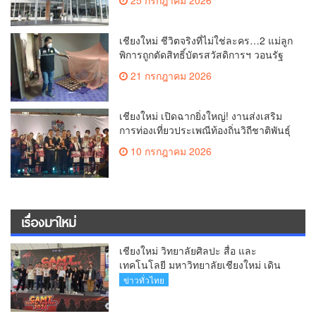
บุตรยากของภูมิภาค(คลิป)
เชียงใหม่ ชีวิตจริงที่ไม่ใช่ละคร…2 แม่ลูก
พิการถูกตัดสิทธิ์บัตรสวัสดิการฯ วอนรัฐ
ทบทวนเกณฑ์ช่วยคนจน(คลิป)
21 กรกฎาคม 2026
เชียงใหม่ เปิดฉากยิ่งใหญ่! งานส่งเสริม
การท่องเที่ยวประเพณีท้องถิ่นวิถีชาติพันธุ์
ล้านนา(คลิป)
10 กรกฎาคม 2026
เรื่องมาใหม่
เชียงใหม่ วิทยาลัยศิลปะ สื่อ และ
เทคโนโลยี มหาวิทยาลัยเชียงใหม่ เดิน
หน้าสร้างแรงบันดาลใจจัดกิจกรรม
ข่าวทั่วไทย
“CAMT Digital Contest 2026”(คลิป)