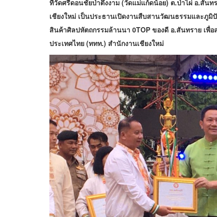
ที่วัดศรีดอนชัยป่าตึงงาม (วัดแม่แก้ดน้อย) ต.ป่าไผ่ อ.สันท
เชียงใหม่ เป็นประธานเปิดงานสืบสานวัฒนธรรมและภูมิปั
สินค้าศิลปหัตถกรรมล้านนา 0TOP ของดี อ.สันทราย เพื่อส่
ประเทศไทย (ททท.) สำนักงานเชียงใหม่