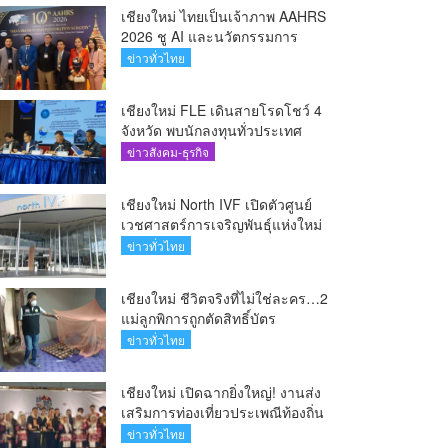
เชียงใหม่ ไทยเป็นเจ้าภาพ AAHRS
2026 ชู AI และนวัตกรรมการ
แพทย์ ผลักดัน Medical Hub และ
ข่าวทั่วไทย
ศูนย์กลางปลูกผมแห่งเอเชีย(คลิป)
เชียงใหม่ FLE เดินสายโรดโชว์ 4
จังหวัด พบนักลงทุนทั่วประเทศ
ตอกย้ำศักยภาพผู้นำธุรกิจระบบน้ำ
ข่าวสังคม-ธุรกิจ
ครบวงจร(คลิป)
เชียงใหม่ North IVF เปิดตัวศูนย์
เวชศาสตร์การเจริญพันธุ์แห่งใหม่
ยกระดับเชียงใหม่สู่ ศูนย์กลางการ
ข่าวทั่วไทย
รักษาผู้มีบุตรยากของภูมิภาค(คลิป)
เชียงใหม่ ชีวิตจริงที่ไม่ใช่ละคร…2
แม่ลูกพิการถูกตัดสิทธิ์บัตร
สวัสดิการฯ วอนรัฐทบทวนเกณฑ์
ข่าวทั่วไทย
ช่วยคนจน(คลิป)
เชียงใหม่ เปิดฉากยิ่งใหญ่! งานส่ง
เสริมการท่องเที่ยวประเพณีท้องถิ่น
วิถีชาติพันธุ์ล้านนา(คลิป)
ข่าวทั่วไทย