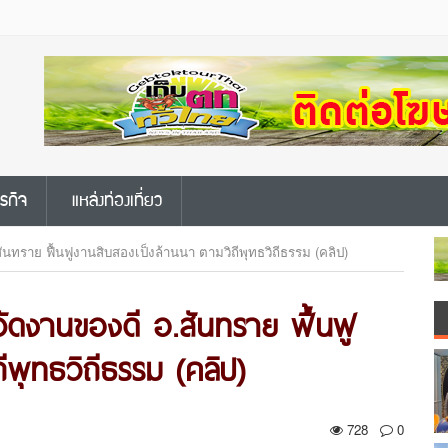
ุรกิจ
แหล่งท่องเที่ยว
ันทราย ฟื้นฟูงานสิบสองเป็งล้านนา ตามวิถีพุทธวิถีธรรม (คลิป)
 จัดงานของดี อ.สันทราย ฟื้นฟู
ีพุทธวิถีธรรม (คลิป)
728
0