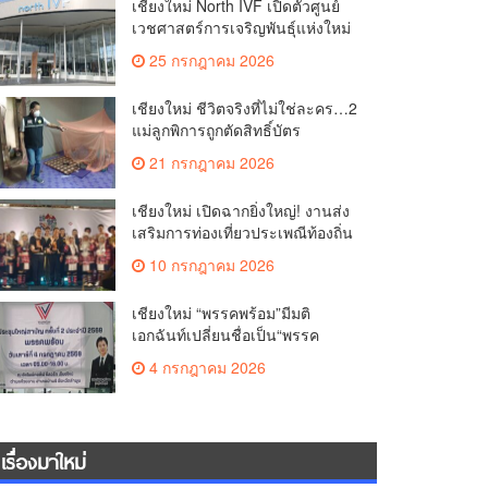
เชียงใหม่ North IVF เปิดตัวศูนย์
เวชศาสตร์การเจริญพันธุ์แห่งใหม่
ยกระดับเชียงใหม่สู่ ศูนย์กลางการ
25 กรกฎาคม 2026
รักษาผู้มีบุตรยากของภูมิภาค(คลิป)
เชียงใหม่ ชีวิตจริงที่ไม่ใช่ละคร…2
แม่ลูกพิการถูกตัดสิทธิ์บัตร
สวัสดิการฯ วอนรัฐทบทวนเกณฑ์
21 กรกฎาคม 2026
ช่วยคนจน(คลิป)
เชียงใหม่ เปิดฉากยิ่งใหญ่! งานส่ง
เสริมการท่องเที่ยวประเพณีท้องถิ่น
วิถีชาติพันธุ์ล้านนา(คลิป)
10 กรกฎาคม 2026
เชียงใหม่ “พรรคพร้อม”มีมติ
เอกฉันท์เปลี่ยนชื่อเป็น“พรรค
ศรัทธา”ดึง“มาร์ค พิตบูล”นำทัพ
4 กรกฎาคม 2026
กรรมการบริหารชุดใหม่(คลิป)
เรื่องมาใหม่