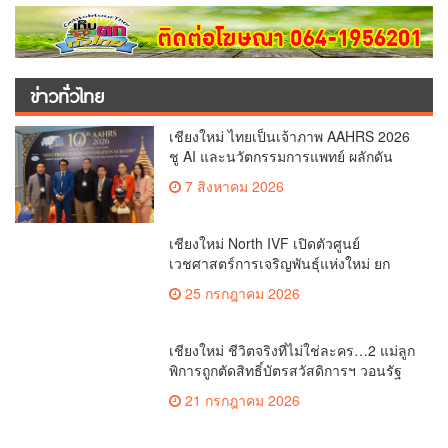
เชียงใหม่ ชีวิตจริงที่ไม่ใช่ละคร…2 แม่ลูก
พิการถูกตัดสิทธิ์บัตรสวัสดิการฯ วอนรัฐ
ทบทวนเกณฑ์ช่วยคนจน(คลิป)
21 กรกฎาคม 2026
เชียงใหม่ เปิดฉากยิ่งใหญ่! งานส่งเสริม
การท่องเที่ยวประเพณีท้องถิ่นวิถีชาติพันธุ์
ล้านนา(คลิป)
10 กรกฎาคม 2026
เชียงใหม่ “พรรคพร้อม”มีมติเอกฉันท์
เปลี่ยนชื่อเป็น“พรรคศรัทธา”ดึง“มาร์ค พิ
ตบูล”นำทัพกรรมการบริหารชุดใหม่(คลิป)
4 กรกฎาคม 2026
เรื่องมาใหม่
เชียงใหม่ ไทยเป็นเจ้าภาพ AAHRS 2026