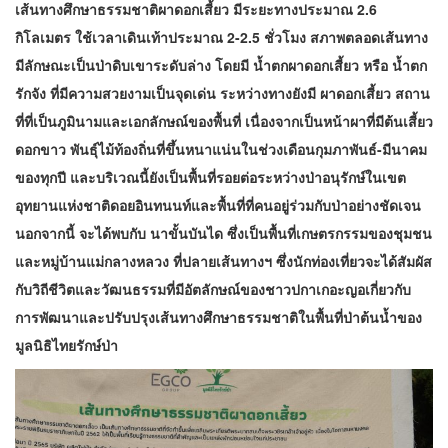
เส้นทางศึกษาธรรมชาติผาดอกเสี้ยว มีระยะทางประมาณ 2.6
กิโลเมตร ใช้เวลาเดินเท้าประมาณ 2-2.5 ชั่วโมง สภาพตลอดเส้นทาง
มีลักษณะเป็นป่าดิบเขาระดับล่าง โดยมี น้ำตกผาดอกเสี้ยว หรือ น้ำตก
รักจัง ที่มีความสวยงามเป็นจุดเด่น ระหว่างทางยังมี ผาดอกเสี้ยว สถาน
ที่ที่เป็นภูมินามและเอกลักษณ์ของพื้นที่ เนื่องจากเป็นหน้าผาที่มีต้นเสี้ยว
ดอกขาว พันธุ์ไม้ท้องถิ่นที่ขึ้นหนาแน่นในช่วงเดือนกุมภาพันธ์-มีนาคม
ของทุกปี และบริเวณนี้ยังเป็นพื้นที่รอยต่อระหว่างป่าอนุรักษ์ในเขต
อุทยานแห่งชาติดอยอินทนนท์และพื้นที่ที่คนอยู่ร่วมกับป่าอย่างชัดเจน
นอกจากนี้ จะได้พบกับ นาขั้นบันได ซึ่งเป็นพื้นที่เกษตรกรรมของชุมชน
และหมู่บ้านแม่กลางหลวง ที่ปลายเส้นทางฯ ซึ่งนักท่องเที่ยวจะได้สัมผัส
กับวิถีชีวิตและวัฒนธรรมที่มีอัตลักษณ์ของชาวปกาเกอะญอเกี่ยวกับ
การพัฒนาและปรับปรุงเส้นทางศึกษาธรรมชาติในพื้นที่ป่าต้นน้ำของ
มูลนิธิไทยรักษ์ป่า