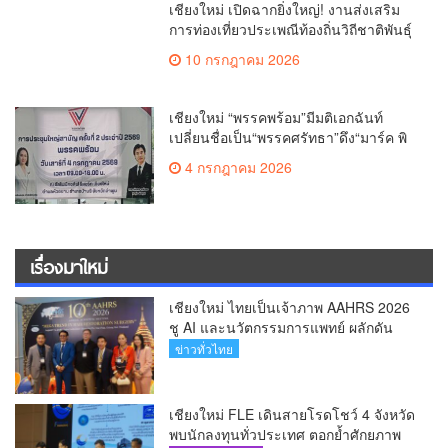
ชู AI และนวัตกรรมการแพทย์ ผลักดัน
Medical Hub และศูนย์กลางปลูกผมแห่ง
ข่าวทั่วไทย
เอเชีย(คลิป)
เชียงใหม่ FLE เดินสายโรดโชว์ 4 จังหวัด
พบนักลงทุนทั่วประเทศ ตอกย้ำศักยภาพ
ผู้นำธุรกิจระบบน้ำครบวงจร(คลิป)
ข่าวสังคม-ธุรกิจ
เชียงใหม่ North IVF เปิดตัวศูนย์
เวชศาสตร์การเจริญพันธุ์แห่งใหม่ ยก
ระดับเชียงใหม่สู่ ศูนย์กลางการรักษาผู้มี
ข่าวทั่วไทย
บุตรยากของภูมิภาค(คลิป)
เชียงใหม่ ชีวิตจริงที่ไม่ใช่ละคร…2 แม่ลูก
พิการถูกตัดสิทธิ์บัตรสวัสดิการฯ วอนรัฐ
ทบทวนเกณฑ์ช่วยคนจน(คลิป)
ข่าวทั่วไทย
เชียงใหม่ เปิดฉากยิ่งใหญ่! งานส่งเสริม
การท่องเที่ยวประเพณีท้องถิ่นวิถีชาติพันธุ์