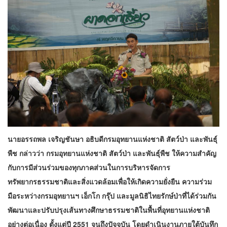
นายอรรถพล เจริญชันษา อธิบดีกรมอุทยานแห่งชาติ สัตว์ป่า และพันธุ์
พืช กล่าวว่า กรมอุทยานแห่งชาติ สัตว์ป่า และพันธุ์พืช ให้ความสำคัญ
กับการมีส่วนร่วมของทุกภาคส่วนในการบริหารจัดการ
ทรัพยากรธรรมชาติและสิ่งแวดล้อมเพื่อให้เกิดความยั่งยืน ความร่วม
มือระหว่างกรมอุทยานฯ เอ็กโก กรุ๊ป และมูลนิธิไทยรักษ์ป่าที่ได้ร่วมกัน
พัฒนาและปรับปรุงเส้นทางศึกษาธรรมชาติในพื้นที่อุทยานแห่งชาติ
อย่างต่อเนื่อง ตั้งแต่ปี 2551 จนถึงปัจจุบัน โดยดำเนินงานภายใต้บันทึก