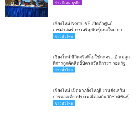
ล้านนา(คลิป)
ข่าวทั่วไทย