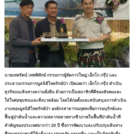
นายเทพรัตน์ เทพพิทักษ์ กรรมการผู้จัดการใหญ่ เอ็กโก กรุ๊ป และ
ประธานกรรมการมูลนิธิไทยรักษ์ป่า เปิดเผยว่า เอ็กโก กรุ๊ป ดำเนิน
ธุรกิจบนเส้นทางความยั่งยืน ด้วยการเป็นสมาชิกที่ดีของสังคมและ
ใส่ใจต่อชุมชนและสิ่งแวดล้อม โดยได้ก่อตั้งและสนับสนุนการดำเนิน
งานของมูลนิธิไทยรักษ์ป่า องค์กรสาธารณกุศลเพื่อการอนุรักษ์และ
ฟื้นฟูป่าต้นน้ำและความหลากหลายทางชีวภาพในพื้นที่ป่าต้นน้ำที่
สำคัญของประเทศมากว่า 20 ปี ซึ่งการพัฒนาและปรับปรุงเส้นทาง
ศึกษาธรรมชาติให้แข็งแรง ปลอดภัย กลมกลืน และเป็นมิตรกับสิ่ง