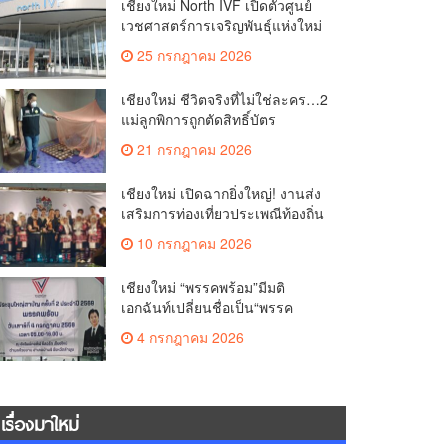
เชียงใหม่ North IVF เปิดตัวศูนย์
เวชศาสตร์การเจริญพันธุ์แห่งใหม่
ยกระดับเชียงใหม่สู่ ศูนย์กลางการ
25 กรกฎาคม 2026
รักษาผู้มีบุตรยากของภูมิภาค(คลิป)
เชียงใหม่ ชีวิตจริงที่ไม่ใช่ละคร…2
แม่ลูกพิการถูกตัดสิทธิ์บัตร
สวัสดิการฯ วอนรัฐทบทวนเกณฑ์
21 กรกฎาคม 2026
ช่วยคนจน(คลิป)
เชียงใหม่ เปิดฉากยิ่งใหญ่! งานส่ง
เสริมการท่องเที่ยวประเพณีท้องถิ่น
วิถีชาติพันธุ์ล้านนา(คลิป)
10 กรกฎาคม 2026
เชียงใหม่ “พรรคพร้อม”มีมติ
เอกฉันท์เปลี่ยนชื่อเป็น“พรรค
ศรัทธา”ดึง“มาร์ค พิตบูล”นำทัพ
4 กรกฎาคม 2026
กรรมการบริหารชุดใหม่(คลิป)
เรื่องมาใหม่