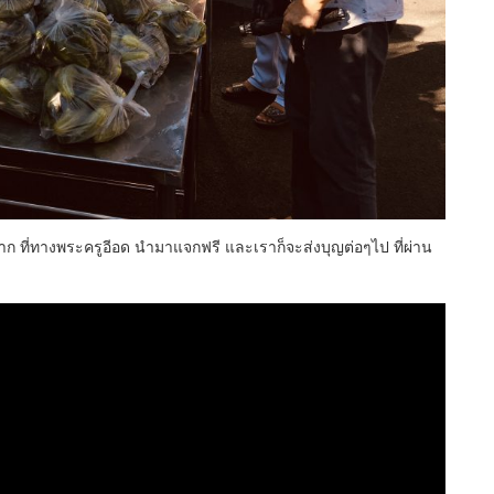
จมาก ที่ทางพระครูอีอด นำมาแจกฟรี และเราก็จะส่งบุญต่อๆไป ที่ผ่าน