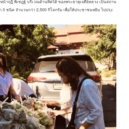
วณหน้ากุฎิ พิเชฎฐ์ บริเวณด้านทิศใต้ ของพระธาตุเจดีย์หลวง เป็นสถาน
ืชผัก 3 ชนิด จำนวนกว่า 2,500 กิโลกรัม เพื่อให้ประชาชนหยิบ ไปปรุง