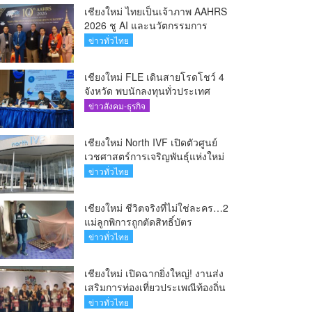
เชียงใหม่ ไทยเป็นเจ้าภาพ AAHRS
2026 ชู AI และนวัตกรรมการ
แพทย์ ผลักดัน Medical Hub และ
ข่าวทั่วไทย
ศูนย์กลางปลูกผมแห่งเอเชีย(คลิป)
เชียงใหม่ FLE เดินสายโรดโชว์ 4
จังหวัด พบนักลงทุนทั่วประเทศ
ตอกย้ำศักยภาพผู้นำธุรกิจระบบน้ำ
ข่าวสังคม-ธุรกิจ
ครบวงจร(คลิป)
เชียงใหม่ North IVF เปิดตัวศูนย์
เวชศาสตร์การเจริญพันธุ์แห่งใหม่
ยกระดับเชียงใหม่สู่ ศูนย์กลางการ
ข่าวทั่วไทย
รักษาผู้มีบุตรยากของภูมิภาค(คลิป)
เชียงใหม่ ชีวิตจริงที่ไม่ใช่ละคร…2
แม่ลูกพิการถูกตัดสิทธิ์บัตร
สวัสดิการฯ วอนรัฐทบทวนเกณฑ์
ข่าวทั่วไทย
ช่วยคนจน(คลิป)
เชียงใหม่ เปิดฉากยิ่งใหญ่! งานส่ง
เสริมการท่องเที่ยวประเพณีท้องถิ่น
วิถีชาติพันธุ์ล้านนา(คลิป)
ข่าวทั่วไทย