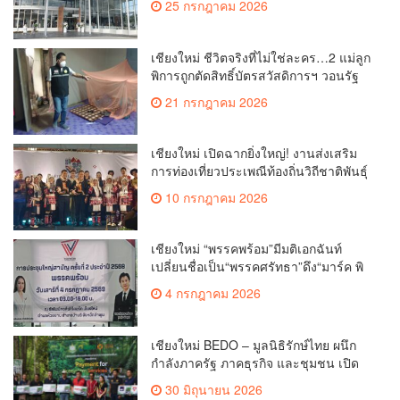
25 กรกฎาคม 2026
บุตรยากของภูมิภาค(คลิป)
เชียงใหม่ ชีวิตจริงที่ไม่ใช่ละคร…2 แม่ลูก
พิการถูกตัดสิทธิ์บัตรสวัสดิการฯ วอนรัฐ
ทบทวนเกณฑ์ช่วยคนจน(คลิป)
21 กรกฎาคม 2026
เชียงใหม่ เปิดฉากยิ่งใหญ่! งานส่งเสริม
การท่องเที่ยวประเพณีท้องถิ่นวิถีชาติพันธุ์
ล้านนา(คลิป)
10 กรกฎาคม 2026
เชียงใหม่ “พรรคพร้อม”มีมติเอกฉันท์
เปลี่ยนชื่อเป็น“พรรคศรัทธา”ดึง“มาร์ค พิ
ตบูล”นำทัพกรรมการบริหารชุดใหม่(คลิป)
4 กรกฎาคม 2026
เชียงใหม่ BEDO – มูลนิธิรักษ์ไทย ผนึก
กำลังภาครัฐ ภาคธุรกิจ และชุมชน เปิด
เวที “Nature Positive” เสริมพลังชุมชนผู้
30 มิถุนายน 2026
พิทักษ์ป่าต้นน้ำ ผ่านกลไก PES ฟื้นฟูป่า