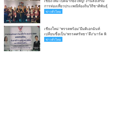
เชียงใหม่ เปิดฉากยิ่งใหญ่! งานส่งเสริม
การท่องเที่ยวประเพณีท้องถิ่นวิถีชาติพันธุ์
ล้านนา(คลิป)
ข่าวทั่วไทย
เชียงใหม่ “พรรคพร้อม”มีมติเอกฉันท์
เปลี่ยนชื่อเป็น“พรรคศรัทธา”ดึง“มาร์ค พิ
ตบูล”นำทัพกรรมการบริหารชุดใหม่(คลิป)
ข่าวทั่วไทย