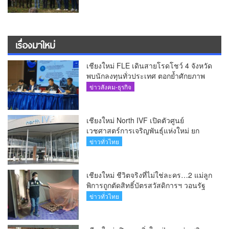
สร้างฝาย และสร้างอนาคตที่ยั่งยืน(คลิป)
เรื่องมาใหม่
เชียงใหม่ FLE เดินสายโรดโชว์ 4 จังหวัด
พบนักลงทุนทั่วประเทศ ตอกย้ำศักยภาพ
ผู้นำธุรกิจระบบน้ำครบวงจร(คลิป)
ข่าวสังคม-ธุรกิจ
เชียงใหม่ North IVF เปิดตัวศูนย์
เวชศาสตร์การเจริญพันธุ์แห่งใหม่ ยก
ระดับเชียงใหม่สู่ ศูนย์กลางการรักษาผู้มี
ข่าวทั่วไทย
บุตรยากของภูมิภาค(คลิป)
เชียงใหม่ ชีวิตจริงที่ไม่ใช่ละคร…2 แม่ลูก
พิการถูกตัดสิทธิ์บัตรสวัสดิการฯ วอนรัฐ
ทบทวนเกณฑ์ช่วยคนจน(คลิป)
ข่าวทั่วไทย