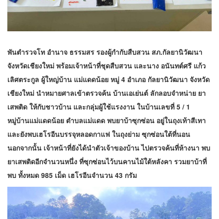
พันตำรวจโท อำนาจ ธรรมสร รองผู้กำกับสืบสวน สภ.กัลยานิวัฒนา
จังหวัดเชียงใหม่ พร้อมเจ้าหน้าที่ชุดสืบสวน และนาง อนันทต์ศรี แก้ว
เลิศตระกูล ผู้ใหญ่บ้าน แม่แดดน้อย หมู่ 4 อำเภอ กัลยานิวัฒนา จังหวัด
เชียงใหม่ นำหมายศาลเข้าตรวจค้น บ้านเอเย่นต์ ลักลอบจำหน่าย ยา
เสพติด ให้กับชาวบ้าน และกลุ่มผู้ใช้แรงงาน ในบ้านเลขที่ 5 / 1
หมู่บ้านแม่แดดน้อย ตำบลแม่แดด พบยาบ้าซุกซ่อน อยู่ในถุงเท้าสีเทา
และยังพบเฮโรอีนบรรจุหลอดกาแฟ ในถุงย่าม ซุกซ่อนใต้ที่นอน
นอกจากนั้น เจ้าหน้าที่ยังได้นำตัวเจ้าของบ้าน ไปตรวจค้นที่ห้างนา พบ
ยาเสพติดอีกจำนวนหนึ่ง ที่ซุกซ่อนไว้บนคานไม้ใต้หลังคา รวมยาบ้าที่
พบ ทั้งหมด 985 เม็ด เฮโรอีนจำนวน 43 กรัม