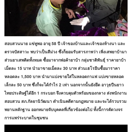
สอบสวนนาย แข่ทูพอ อายุ 58 ปี เจ้าของบ้านและเจ้าของห้างนา และ
ตรวจปัสสาวะ พบว่าเป็นสีม่วง ซึ่งก็ยอมรับสารภาพว่า เพิ่งเสพยาบ้ามา
ส่วนยาเสพติดทั้งหมด ซื้อมาจากพ่อค้ายาบ้า กลุ่มชาติพันธุ์ ราคายาบ้า
เม็ดละ 15 บาท นำมาขายเม็ดละ 30 บาท ส่วนเฮโรอีนซื้อมาราคา
หลอดละ 1,500 บาท นำมาแบ่งขายใส่ในหลอดกาแฟ แบ่งขายหลอด
เล็กละ 50 บาท ซึ่งก็จะได้กำไร 2 เท่า นอกจากนั้นยังยึด อาวุธปืนยาว
ไทยประดิษฐ์ได้อีก 1 กระบอก จึงควบคุมตัวพร้อมของกลาง ส่งพนักงาน
สอบสวน สภ.กัลยานิวัฒนา ดำเนินคดีตามกฎหมาย และจะได้รวบรวม
พยานหลักฐาน ออกหมายจับบุคคลที่เกี่ยวข้องต่อไป ทั้งนี้การตัดวงจร
การแพร่ระบาดในชุมชน