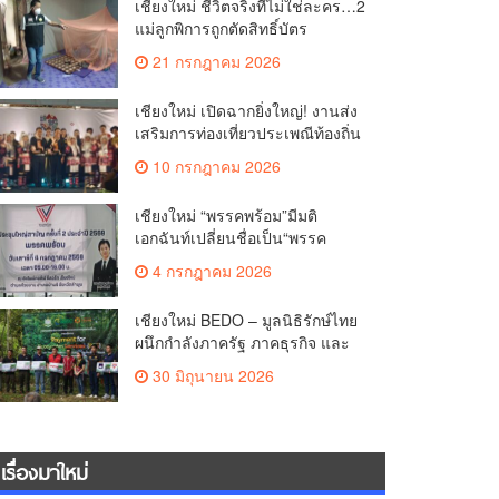
เชียงใหม่ ชีวิตจริงที่ไม่ใช่ละคร…2
แม่ลูกพิการถูกตัดสิทธิ์บัตร
สวัสดิการฯ วอนรัฐทบทวนเกณฑ์
21 กรกฎาคม 2026
ช่วยคนจน(คลิป)
เชียงใหม่ เปิดฉากยิ่งใหญ่! งานส่ง
เสริมการท่องเที่ยวประเพณีท้องถิ่น
วิถีชาติพันธุ์ล้านนา(คลิป)
10 กรกฎาคม 2026
เชียงใหม่ “พรรคพร้อม”มีมติ
เอกฉันท์เปลี่ยนชื่อเป็น“พรรค
ศรัทธา”ดึง“มาร์ค พิตบูล”นำทัพ
4 กรกฎาคม 2026
กรรมการบริหารชุดใหม่(คลิป)
เชียงใหม่ BEDO – มูลนิธิรักษ์ไทย
ผนึกกำลังภาครัฐ ภาคธุรกิจ และ
ชุมชน เปิดเวที “Nature Positive”
30 มิถุนายน 2026
เสริมพลังชุมชนผู้พิทักษ์ป่าต้นน้ำ
ผ่านกลไก PES ฟื้นฟูป่า สร้างฝาย
และสร้างอนาคตที่ยั่งยืน(คลิป)
เรื่องมาใหม่