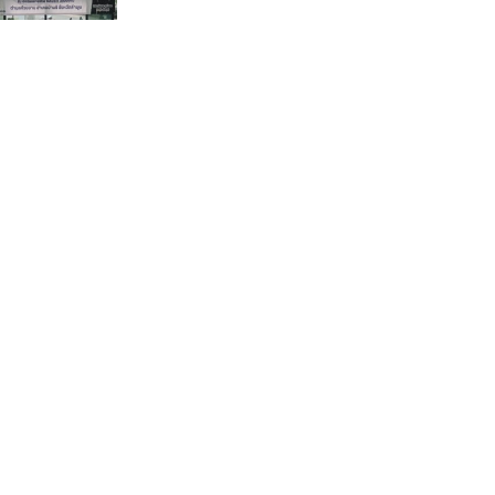
กรรมการบริหารชุดใหม่(คลิป)