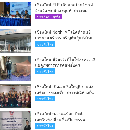
เชียงใหม่ FLE เดินสายโรดโชว์ 4
จังหวัด พบนักลงทุนทั่วประเทศ
ตอกย้ำศักยภาพผู้นำธุรกิจระบบน้ำ
ข่าวสังคม-ธุรกิจ
ครบวงจร(คลิป)
เชียงใหม่ North IVF เปิดตัวศูนย์
เวชศาสตร์การเจริญพันธุ์แห่งใหม่
ยกระดับเชียงใหม่สู่ ศูนย์กลางการ
ข่าวทั่วไทย
รักษาผู้มีบุตรยากของภูมิภาค(คลิป)
เชียงใหม่ ชีวิตจริงที่ไม่ใช่ละคร…2
แม่ลูกพิการถูกตัดสิทธิ์บัตร
สวัสดิการฯ วอนรัฐทบทวนเกณฑ์
ข่าวทั่วไทย
ช่วยคนจน(คลิป)
เชียงใหม่ เปิดฉากยิ่งใหญ่! งานส่ง
เสริมการท่องเที่ยวประเพณีท้องถิ่น
วิถีชาติพันธุ์ล้านนา(คลิป)
ข่าวทั่วไทย
เชียงใหม่ “พรรคพร้อม”มีมติ
เอกฉันท์เปลี่ยนชื่อเป็น“พรรค
ศรัทธา”ดึง“มาร์ค พิตบูล”นำทัพ
ข่าวทั่วไทย