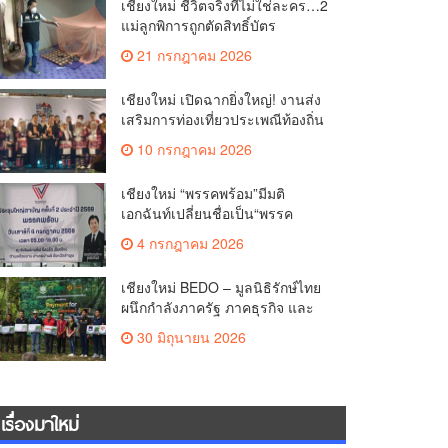
เชียงใหม่ ชีวิตจริงที่ไม่ใช่ละคร…2
แม่ลูกพิการถูกตัดสิทธิ์บัตร
สวัสดิการฯ วอนรัฐทบทวนเกณฑ์
21 กรกฎาคม 2026
ช่วยคนจน(คลิป)
เชียงใหม่ เปิดฉากยิ่งใหญ่! งานส่ง
เสริมการท่องเที่ยวประเพณีท้องถิ่น
วิถีชาติพันธุ์ล้านนา(คลิป)
10 กรกฎาคม 2026
เชียงใหม่ “พรรคพร้อม”มีมติ
เอกฉันท์เปลี่ยนชื่อเป็น“พรรค
ศรัทธา”ดึง“มาร์ค พิตบูล”นำทัพ
4 กรกฎาคม 2026
กรรมการบริหารชุดใหม่(คลิป)
เชียงใหม่ BEDO – มูลนิธิรักษ์ไทย
ผนึกกำลังภาครัฐ ภาคธุรกิจ และ
ชุมชน เปิดเวที “Nature Positive”
30 มิถุนายน 2026
เสริมพลังชุมชนผู้พิทักษ์ป่าต้นน้ำ
ผ่านกลไก PES ฟื้นฟูป่า สร้างฝาย
และสร้างอนาคตที่ยั่งยืน(คลิป)
เรื่องมาใหม่