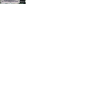
กรรมการบริหารชุดใหม่(คลิป)