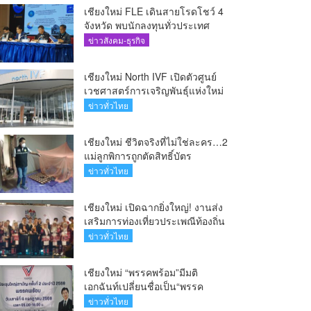
เชียงใหม่ FLE เดินสายโรดโชว์ 4
จังหวัด พบนักลงทุนทั่วประเทศ
ตอกย้ำศักยภาพผู้นำธุรกิจระบบน้ำ
ข่าวสังคม-ธุรกิจ
ครบวงจร(คลิป)
เชียงใหม่ North IVF เปิดตัวศูนย์
เวชศาสตร์การเจริญพันธุ์แห่งใหม่
ยกระดับเชียงใหม่สู่ ศูนย์กลางการ
ข่าวทั่วไทย
รักษาผู้มีบุตรยากของภูมิภาค(คลิป)
เชียงใหม่ ชีวิตจริงที่ไม่ใช่ละคร…2
แม่ลูกพิการถูกตัดสิทธิ์บัตร
สวัสดิการฯ วอนรัฐทบทวนเกณฑ์
ข่าวทั่วไทย
ช่วยคนจน(คลิป)
เชียงใหม่ เปิดฉากยิ่งใหญ่! งานส่ง
เสริมการท่องเที่ยวประเพณีท้องถิ่น
วิถีชาติพันธุ์ล้านนา(คลิป)
ข่าวทั่วไทย
เชียงใหม่ “พรรคพร้อม”มีมติ
เอกฉันท์เปลี่ยนชื่อเป็น“พรรค
ศรัทธา”ดึง“มาร์ค พิตบูล”นำทัพ
ข่าวทั่วไทย