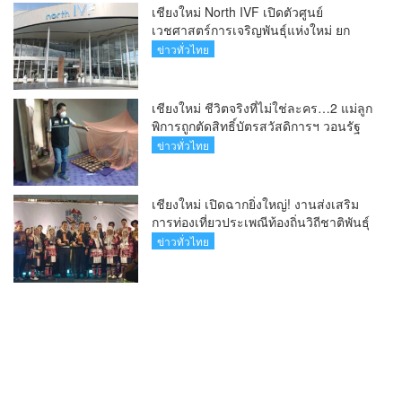
เชียงใหม่ North IVF เปิดตัวศูนย์
เวชศาสตร์การเจริญพันธุ์แห่งใหม่ ยก
ระดับเชียงใหม่สู่ ศูนย์กลางการรักษาผู้มี
ข่าวทั่วไทย
บุตรยากของภูมิภาค(คลิป)
เชียงใหม่ ชีวิตจริงที่ไม่ใช่ละคร…2 แม่ลูก
พิการถูกตัดสิทธิ์บัตรสวัสดิการฯ วอนรัฐ
ทบทวนเกณฑ์ช่วยคนจน(คลิป)
ข่าวทั่วไทย
เชียงใหม่ เปิดฉากยิ่งใหญ่! งานส่งเสริม
การท่องเที่ยวประเพณีท้องถิ่นวิถีชาติพันธุ์
ล้านนา(คลิป)
ข่าวทั่วไทย