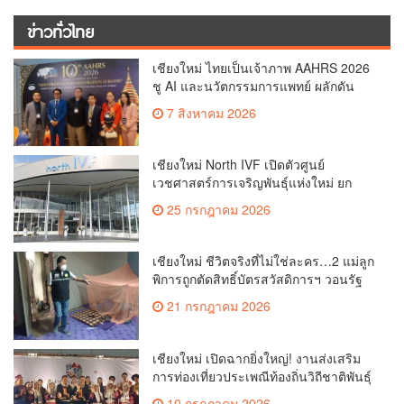
ข่าวทั่วไทย
เชียงใหม่ ไทยเป็นเจ้าภาพ AAHRS 2026
ชู AI และนวัตกรรมการแพทย์ ผลักดัน
Medical Hub และศูนย์กลางปลูกผมแห่ง
7 สิงหาคม 2026
เอเชีย(คลิป)
เชียงใหม่ North IVF เปิดตัวศูนย์
เวชศาสตร์การเจริญพันธุ์แห่งใหม่ ยก
ระดับเชียงใหม่สู่ ศูนย์กลางการรักษาผู้มี
25 กรกฎาคม 2026
บุตรยากของภูมิภาค(คลิป)
เชียงใหม่ ชีวิตจริงที่ไม่ใช่ละคร…2 แม่ลูก
พิการถูกตัดสิทธิ์บัตรสวัสดิการฯ วอนรัฐ
ทบทวนเกณฑ์ช่วยคนจน(คลิป)
21 กรกฎาคม 2026
เชียงใหม่ เปิดฉากยิ่งใหญ่! งานส่งเสริม
การท่องเที่ยวประเพณีท้องถิ่นวิถีชาติพันธุ์
ล้านนา(คลิป)
10 กรกฎาคม 2026