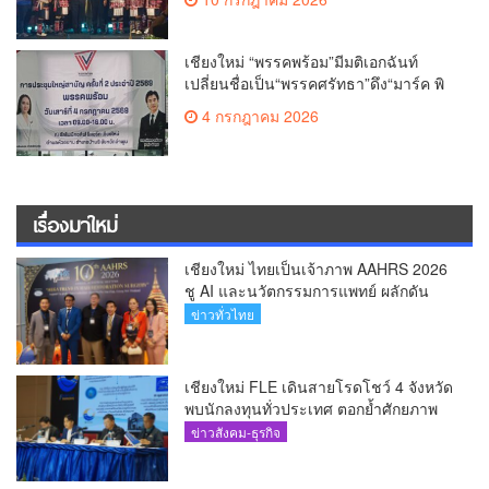
เชียงใหม่ “พรรคพร้อม”มีมติเอกฉันท์
เปลี่ยนชื่อเป็น“พรรคศรัทธา”ดึง“มาร์ค พิ
ตบูล”นำทัพกรรมการบริหารชุดใหม่(คลิป)
4 กรกฎาคม 2026
เรื่องมาใหม่
เชียงใหม่ ไทยเป็นเจ้าภาพ AAHRS 2026
ชู AI และนวัตกรรมการแพทย์ ผลักดัน
Medical Hub และศูนย์กลางปลูกผมแห่ง
ข่าวทั่วไทย
เอเชีย(คลิป)
เชียงใหม่ FLE เดินสายโรดโชว์ 4 จังหวัด
พบนักลงทุนทั่วประเทศ ตอกย้ำศักยภาพ
ผู้นำธุรกิจระบบน้ำครบวงจร(คลิป)
ข่าวสังคม-ธุรกิจ