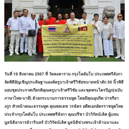
วันที่ 19 สิงหาคม 2567 ที่ วัดคงคาราม กรุงโคลัมโบ ประเทศศรีลังกา
จัดพิธีอัญเชิญประดิษฐานองค์ครูบาเจ้าศรีวิชัยขนาดหน้าตัก 30 นิ้วพิธี
มอบชุดประกาศเกียรติคุณครูบาเจ้าศรีวิชัย และชุดพระไตรปิฎก(ฉบับ
ภาษาไทย-บาลี) ด้วยกระบวนการธรรมทูต โดยมีคุณอุปกิต ปาจรียา
งกูร หัวหน้าคณะธรรมทูต คุณพลเดช วรฉัตร อดีตเอกอัครราชทูตไทย
ประจำกรุงโคลัมโบ ประเทศศรีลังกา คุณปรีชา บัววิรัตน์เลิศ ผู้แทน
มูลนิธิอาจารย์วารินทร์ บัววิรัตน์เลิศ มูลนิธิข่วงพระเจ้าล้านนาและ