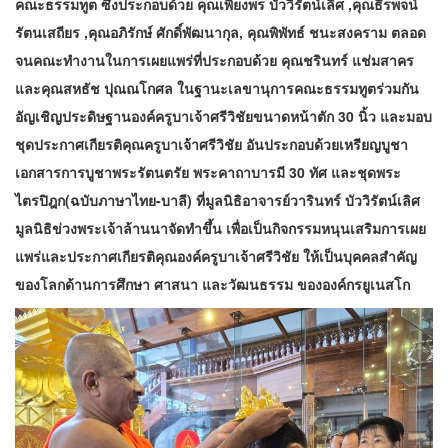
คณะธรรมทูต ซึ่งประกอบด้วย คุณเพียงพร บัววิรัตน์เลิศ ,คุณธีรพจน์
รัตนเสถียร ,คุณอภิรักษ์ ศักดิ์พัฒนากุล, คุณพิพัทธ์ ชนะสงคราม ตลอด
จนคณะทำงานในการเผยแพร่ที่ประกอบด้วย คุณชรินทร์ แช่มสาคร
และคุณสหธัช ปุณณโกศล ในฐานะเลขานุการคณะธรรมทูตร่วมกัน
อัญเชิญประดิษฐานองค์ครูบาเจ้าศรีวิชัยขนาดหน้าตัก 30 นิ้ว และมอบ
ชุดประกาศเกียรติคุณครูบาเจ้าศรีวิชัย อันประกอบด้วยเหรียญบูชา
เอกสารการบูชาพระรัตนตรัย พระคาถาบารมี 30 ทัศ และชุดพระ
ไตรปิฎก(ฉบับภาษาไทย-บาลี) ที่มูลนิธิอาจารย์วารินทร์ บัววิรัตน์เลิศ
มูลนิธิข่วงพระเจ้าล้านนาจัดทำขึ้น เพื่อเป็นกิจกรรมหนุนเสริมการเผย
แพร่และประกาศเกียรติคุณองค์ครูบาเจ้าศรีวิชัย ให้เป็นบุคคลสำคัญ
ของโลกด้านการศึกษา ศาสนา และวัฒนธรรม ขององค์กรยูเนสโก