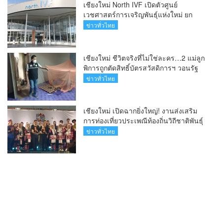
เชียงใหม่ North IVF เปิดตัวศูนย์
เวชศาสตร์การเจริญพันธุ์แห่งใหม่ ยก
ระดับเชียงใหม่สู่ ศูนย์กลางการรักษาผู้มี
ข่าวทั่วไทย
บุตรยากของภูมิภาค(คลิป)
เชียงใหม่ ชีวิตจริงที่ไม่ใช่ละคร…2 แม่ลูก
พิการถูกตัดสิทธิ์บัตรสวัสดิการฯ วอนรัฐ
ทบทวนเกณฑ์ช่วยคนจน(คลิป)
ข่าวทั่วไทย
เชียงใหม่ เปิดฉากยิ่งใหญ่! งานส่งเสริม
การท่องเที่ยวประเพณีท้องถิ่นวิถีชาติพันธุ์
ล้านนา(คลิป)
ข่าวทั่วไทย