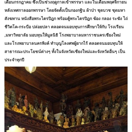
เดือนกรกฎาคม ซึ่งเป็นช่วงฤดูกาลเข้าพรรษา และในเดือนพฤศจิกายน
หลังเทศกาลออกพรรษา โดยจัดตั้งเป็นกองกฐิน ผ้าป่า ชุดบวช ชุดมหา
สังฆทาน หนังสือพระไตรปิฎก พร้อมตู้พระไตรปิฎก ฆ้อง กลอง ระฆัง ไถ่
ชีวิตโค-กระบือ ปล่อยปลา ตลอดจนมอบทุนการศึกษาให้กับ โรงเรียน
,มหาวิทยาลัย มอบทุนให้มูลนิธิ โรงพยาบาลมหาราชนครเชียงใหม่
และโรงพยาบาลนครพิงค์ ทำบุญโลงศพผู้ยากไร้ ตลอดจนมอบทุนให้
สาธารณะประโยชน์ต่างๆ ทั้งในจังหวัดเชียงใหม่และจังหวัดอื่นๆ เป็น
ประจำทุกปี