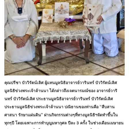
คุณปรีชา บัววิรัตน์เลิศ ผู้แทนมูลนิธิอาจารย์วารินทร์ บัววิรัตน์เลิศ
มูลนิธิข่วงพระเจ้าล้านนา ได้กล่าวถึงเจตนารมณ์ของ อาจารย์วาริ
นทร์ บัววิรัตน์เลิศ ประธานมูลนิธิอาจารย์วารินทร์ บัววิรัตน์เลิศ
ประธานมูลนิธิข่วงพระเจ้าล้านนา ปณิธานของท่านคือ “สืบสาน
ศาสนา รักษาแผ่นดิน” ผ่านกิจกรรมต่างๆที่ทางมูลนิธิฯจัดทำขึ้นใน
ทุกๆปี โดยเฉพาะการทำบุญมหากุศล ปีละ 3 ครั้ง ในช่วงเดือนเมษายน