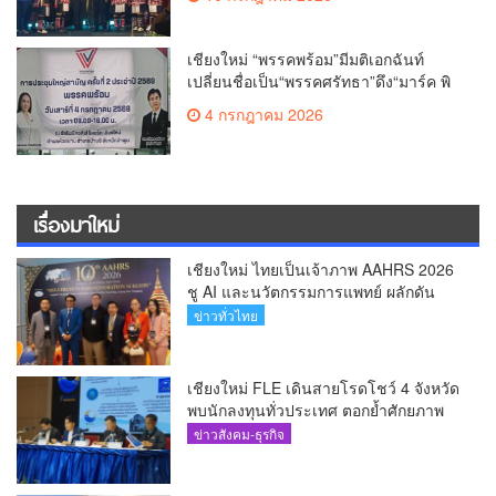
เชียงใหม่ “พรรคพร้อม”มีมติเอกฉันท์
เปลี่ยนชื่อเป็น“พรรคศรัทธา”ดึง“มาร์ค พิ
ตบูล”นำทัพกรรมการบริหารชุดใหม่(คลิป)
4 กรกฎาคม 2026
เรื่องมาใหม่
เชียงใหม่ ไทยเป็นเจ้าภาพ AAHRS 2026
ชู AI และนวัตกรรมการแพทย์ ผลักดัน
Medical Hub และศูนย์กลางปลูกผมแห่ง
ข่าวทั่วไทย
เอเชีย(คลิป)
เชียงใหม่ FLE เดินสายโรดโชว์ 4 จังหวัด
พบนักลงทุนทั่วประเทศ ตอกย้ำศักยภาพ
ผู้นำธุรกิจระบบน้ำครบวงจร(คลิป)
ข่าวสังคม-ธุรกิจ