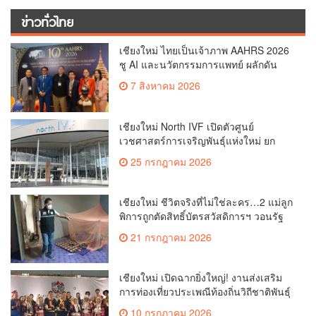
ข่าวทั่วไทย
เชียงใหม่ ไทยเป็นเจ้าภาพ AAHRS 2026
ชู AI และนวัตกรรมการแพทย์ ผลักดัน
Medical Hub และศูนย์กลางปลูกผมแห่ง
7 สิงหาคม 2026
เอเชีย(คลิป)
เชียงใหม่ North IVF เปิดตัวศูนย์
เวชศาสตร์การเจริญพันธุ์แห่งใหม่ ยก
ระดับเชียงใหม่สู่ ศูนย์กลางการรักษาผู้มี
25 กรกฎาคม 2026
บุตรยากของภูมิภาค(คลิป)
เชียงใหม่ ชีวิตจริงที่ไม่ใช่ละคร…2 แม่ลูก
พิการถูกตัดสิทธิ์บัตรสวัสดิการฯ วอนรัฐ
ทบทวนเกณฑ์ช่วยคนจน(คลิป)
21 กรกฎาคม 2026
เชียงใหม่ เปิดฉากยิ่งใหญ่! งานส่งเสริม
การท่องเที่ยวประเพณีท้องถิ่นวิถีชาติพันธุ์
ล้านนา(คลิป)
10 กรกฎาคม 2026