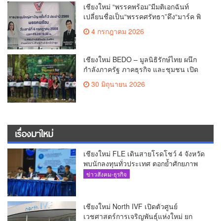
เชียงใหม่ “พรรคพร้อม”มีมติเอกฉันท์
เปลี่ยนชื่อเป็น“พรรคศรัทธา”ดึง“มาร์ค พิ
ตบูล”นำทัพกรรมการบริหารชุดใหม่(คลิป)
4 กรกฎาคม 2026
เชียงใหม่ BEDO – มูลนิธิรักษ์ไทย ผนึก
กำลังภาครัฐ ภาคธุรกิจ และชุมชน เปิด
เวที “Nature Positive” เสริมพลังชุมชนผู้
30 มิถุนายน 2026
พิทักษ์ป่าต้นน้ำ ผ่านกลไก PES ฟื้นฟูป่า
สร้างฝาย และสร้างอนาคตที่ยั่งยืน(คลิป)
เรื่องมาใหม่
เชียงใหม่ FLE เดินสายโรดโชว์ 4 จังหวัด
พบนักลงทุนทั่วประเทศ ตอกย้ำศักยภาพ
ผู้นำธุรกิจระบบน้ำครบวงจร(คลิป)
ข่าวสังคม-ธุรกิจ
เชียงใหม่ North IVF เปิดตัวศูนย์
เวชศาสตร์การเจริญพันธุ์แห่งใหม่ ยก