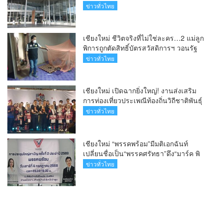
ระดับเชียงใหม่สู่ ศูนย์กลางการรักษาผู้มี
ข่าวทั่วไทย
บุตรยากของภูมิภาค(คลิป)
เชียงใหม่ ชีวิตจริงที่ไม่ใช่ละคร…2 แม่ลูก
พิการถูกตัดสิทธิ์บัตรสวัสดิการฯ วอนรัฐ
ทบทวนเกณฑ์ช่วยคนจน(คลิป)
ข่าวทั่วไทย
เชียงใหม่ เปิดฉากยิ่งใหญ่! งานส่งเสริม
การท่องเที่ยวประเพณีท้องถิ่นวิถีชาติพันธุ์
ล้านนา(คลิป)
ข่าวทั่วไทย
เชียงใหม่ “พรรคพร้อม”มีมติเอกฉันท์
เปลี่ยนชื่อเป็น“พรรคศรัทธา”ดึง“มาร์ค พิ
ตบูล”นำทัพกรรมการบริหารชุดใหม่(คลิป)
ข่าวทั่วไทย