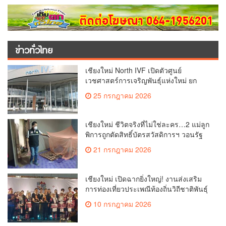
ข่าวทั่วไทย
เชียงใหม่ North IVF เปิดตัวศูนย์
เวชศาสตร์การเจริญพันธุ์แห่งใหม่ ยก
ระดับเชียงใหม่สู่ ศูนย์กลางการรักษาผู้มี
25 กรกฎาคม 2026
บุตรยากของภูมิภาค(คลิป)
เชียงใหม่ ชีวิตจริงที่ไม่ใช่ละคร…2 แม่ลูก
พิการถูกตัดสิทธิ์บัตรสวัสดิการฯ วอนรัฐ
ทบทวนเกณฑ์ช่วยคนจน(คลิป)
21 กรกฎาคม 2026
เชียงใหม่ เปิดฉากยิ่งใหญ่! งานส่งเสริม
การท่องเที่ยวประเพณีท้องถิ่นวิถีชาติพันธุ์
ล้านนา(คลิป)
10 กรกฎาคม 2026