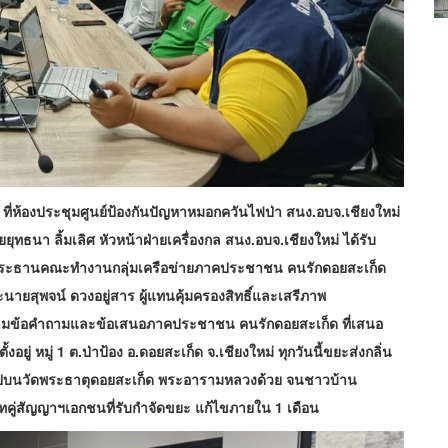
าน ที่ห้องประชุมศูนย์ป้องกันปัญหาหมอกควันไฟป่า สนง.อบจ.เชียงใหม่
ธนา ลิ้มเลิศ หัวหน้าฝ่ายเครื่องกล สนง.อบจ.เชียงใหม่ ได้รับ
 ประธานคณะทำงานกลุ่มเครือข่ายภาคประชาชน คนรักดอยสะเก็ด
ะนายสุพจน์ ดวงอยู่สาร ผู้แทนคุ้มครองสิทธิ์และเสรีภาพ
้าตามข้อคำถามและข้อเสนอภาคประชาชน คนรักดอยสะเก็ด ที่เสนอ
อยู่ หมู่ 1 ต.ป่าป้อง อ.ดอยสะเก็ด จ.เชียงใหม่ ทุกวันนี้ขยะส่งกลิ่น
นไปบนวัดพระธาตุดอยสะเก็ด พระอารามหลวงด้วย จนชาวบ้าน
ษัทคู่สัญญาฯเอกชนที่รับกำจัดขยะ แก้ไขภายใน 1 เดือน