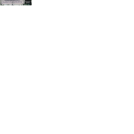
กรรมการบริหารชุดใหม่(คลิป)