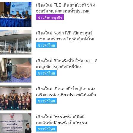
เชียงใหม่ FLE เดินสายโรดโชว์ 4
จังหวัด พบนักลงทุนทั่วประเทศ
ตอกย้ำศักยภาพผู้นำธุรกิจระบบน้ำ
ข่าวสังคม-ธุรกิจ
ครบวงจร(คลิป)
เชียงใหม่ North IVF เปิดตัวศูนย์
เวชศาสตร์การเจริญพันธุ์แห่งใหม่
ยกระดับเชียงใหม่สู่ ศูนย์กลางการ
ข่าวทั่วไทย
รักษาผู้มีบุตรยากของภูมิภาค(คลิป)
เชียงใหม่ ชีวิตจริงที่ไม่ใช่ละคร…2
แม่ลูกพิการถูกตัดสิทธิ์บัตร
สวัสดิการฯ วอนรัฐทบทวนเกณฑ์
ข่าวทั่วไทย
ช่วยคนจน(คลิป)
เชียงใหม่ เปิดฉากยิ่งใหญ่! งานส่ง
เสริมการท่องเที่ยวประเพณีท้องถิ่น
วิถีชาติพันธุ์ล้านนา(คลิป)
ข่าวทั่วไทย
เชียงใหม่ “พรรคพร้อม”มีมติ
เอกฉันท์เปลี่ยนชื่อเป็น“พรรค
ศรัทธา”ดึง“มาร์ค พิตบูล”นำทัพ
ข่าวทั่วไทย