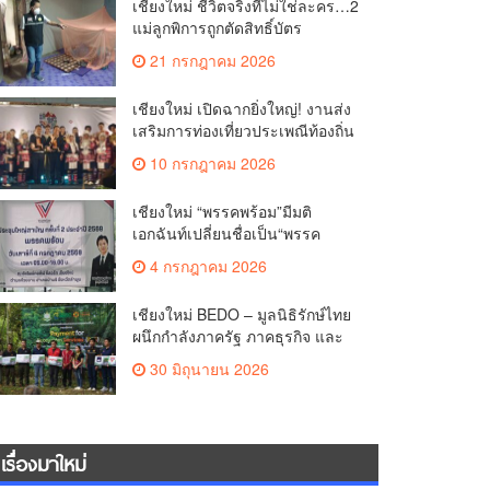
เชียงใหม่ ชีวิตจริงที่ไม่ใช่ละคร…2
แม่ลูกพิการถูกตัดสิทธิ์บัตร
สวัสดิการฯ วอนรัฐทบทวนเกณฑ์
21 กรกฎาคม 2026
ช่วยคนจน(คลิป)
เชียงใหม่ เปิดฉากยิ่งใหญ่! งานส่ง
เสริมการท่องเที่ยวประเพณีท้องถิ่น
วิถีชาติพันธุ์ล้านนา(คลิป)
10 กรกฎาคม 2026
เชียงใหม่ “พรรคพร้อม”มีมติ
เอกฉันท์เปลี่ยนชื่อเป็น“พรรค
ศรัทธา”ดึง“มาร์ค พิตบูล”นำทัพ
4 กรกฎาคม 2026
กรรมการบริหารชุดใหม่(คลิป)
เชียงใหม่ BEDO – มูลนิธิรักษ์ไทย
ผนึกกำลังภาครัฐ ภาคธุรกิจ และ
ชุมชน เปิดเวที “Nature Positive”
30 มิถุนายน 2026
เสริมพลังชุมชนผู้พิทักษ์ป่าต้นน้ำ
ผ่านกลไก PES ฟื้นฟูป่า สร้างฝาย
และสร้างอนาคตที่ยั่งยืน(คลิป)
เรื่องมาใหม่