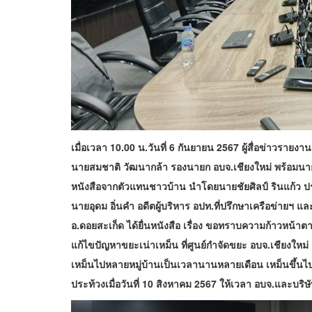
เมื่อเวลา 10.00 น.วันที่ 6 กันยายน 2567 ผู้สื่อข่าวรายง
นายสมชาติ วัฒนากล้า รองนายก อบจ.เชียงใหม่ พร้อมนายยุท
หนังสือจากตัวแทนชาวบ้าน นำโดยนายชัยศิลป์ รินแก้ว
นายอุดม อิ่นคำ อดีตผู้บริหาร อปท.ที่ปรึกษาเครือข่ายฯ แล
อ.ดอยสะเก็ด ได้ยื่นหนังสือ เรื่อง ขอทราบความก้าวหน
แก้ไขปัญหาขยะเน่าเหม็น ที่ศูนย์กำจัดขยะ อบจ.เชียงใหม่ ตั้ง
เหม็นไปหลายหมู่บ้านเป็นเวลานานหลายเดือน เหม็นขึ้
ประท้วงเมื่อวันที่ 10 สิงหาคม 2567 ให้เวลา อบจ.และบริ