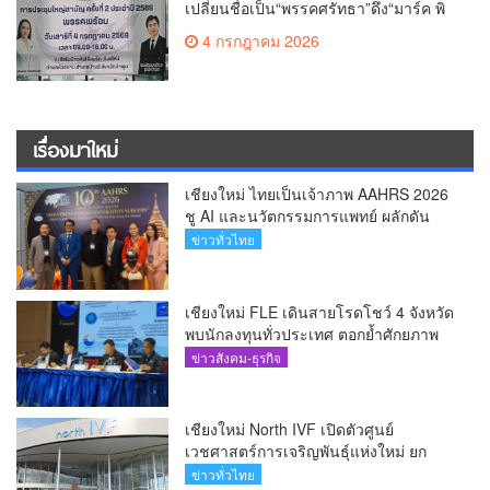
เปลี่ยนชื่อเป็น“พรรคศรัทธา”ดึง“มาร์ค พิ
ตบูล”นำทัพกรรมการบริหารชุดใหม่(คลิป)
4 กรกฎาคม 2026
เรื่องมาใหม่
เชียงใหม่ ไทยเป็นเจ้าภาพ AAHRS 2026
ชู AI และนวัตกรรมการแพทย์ ผลักดัน
Medical Hub และศูนย์กลางปลูกผมแห่ง
ข่าวทั่วไทย
เอเชีย(คลิป)
เชียงใหม่ FLE เดินสายโรดโชว์ 4 จังหวัด
พบนักลงทุนทั่วประเทศ ตอกย้ำศักยภาพ
ผู้นำธุรกิจระบบน้ำครบวงจร(คลิป)
ข่าวสังคม-ธุรกิจ
เชียงใหม่ North IVF เปิดตัวศูนย์
เวชศาสตร์การเจริญพันธุ์แห่งใหม่ ยก
ระดับเชียงใหม่สู่ ศูนย์กลางการรักษาผู้มี
ข่าวทั่วไทย