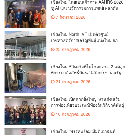
เชียงใหม่ ไทยเป็นเจ้าภาพ AAHRS 2026
ชู AI และนวัตกรรมการแพทย์ ผลักดัน
Medical Hub และศูนย์กลางปลูกผมแห่ง
7 สิงหาคม 2026
เอเชีย(คลิป)
เชียงใหม่ North IVF เปิดตัวศูนย์
เวชศาสตร์การเจริญพันธุ์แห่งใหม่ ยก
ระดับเชียงใหม่สู่ ศูนย์กลางการรักษาผู้มี
25 กรกฎาคม 2026
บุตรยากของภูมิภาค(คลิป)
เชียงใหม่ ชีวิตจริงที่ไม่ใช่ละคร…2 แม่ลูก
พิการถูกตัดสิทธิ์บัตรสวัสดิการฯ วอนรัฐ
ทบทวนเกณฑ์ช่วยคนจน(คลิป)
21 กรกฎาคม 2026
เชียงใหม่ เปิดฉากยิ่งใหญ่! งานส่งเสริม
การท่องเที่ยวประเพณีท้องถิ่นวิถีชาติพันธุ์
ล้านนา(คลิป)
10 กรกฎาคม 2026
เชียงใหม่ “พรรคพร้อม”มีมติเอกฉันท์