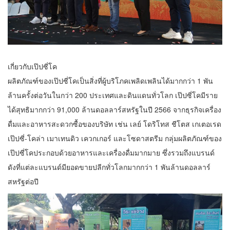
เกี่ยวกับเป๊ปซี่โค
ผลิตภัณฑ์ของเป๊ปซี่โคเป็นสิ่งที่ผู้บริโภคเพลิดเพลินได้มากกว่า 1 พัน
ล้านครั้งต่อวันในกว่า 200 ประเทศและดินแดนทั่วโลก เป๊ปซี่โคมีราย
ได้สุทธิมากกว่า 91,000 ล้านดอลลาร์สหรัฐในปี 2566 จากธุรกิจเครื่อง
ดื่มและอาหารสะดวกซื้อของบริษัท เช่น เลย์ โดริโทส ชีโตส เกเตอเรด
เป๊ปซี่-โคล่า เมาเทนดิว เควกเกอร์ และโซดาสตรีม กลุ่มผลิตภัณฑ์ของ
เป๊ปซี่โคประกอบด้วยอาหารและเครื่องดื่มมากมาย ซึ่งรวมถึงแบรนด์
ดังที่แต่ละแบรนด์มียอดขายปลีกทั่วโลกมากกว่า 1 พันล้านดอลลาร์
สหรัฐต่อปี