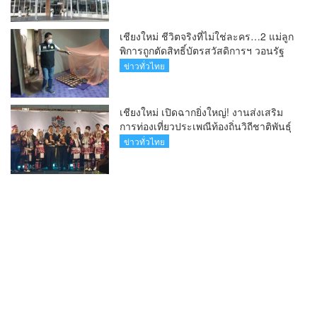
บุตรยากของภูมิภาค(คลิป)
เชียงใหม่ ชีวิตจริงที่ไม่ใช่ละคร…2 แม่ลูก
พิการถูกตัดสิทธิ์บัตรสวัสดิการฯ วอนรัฐ
ทบทวนเกณฑ์ช่วยคนจน(คลิป)
ข่าวทั่วไทย
เชียงใหม่ เปิดฉากยิ่งใหญ่! งานส่งเสริม
การท่องเที่ยวประเพณีท้องถิ่นวิถีชาติพันธุ์
ล้านนา(คลิป)
ข่าวทั่วไทย