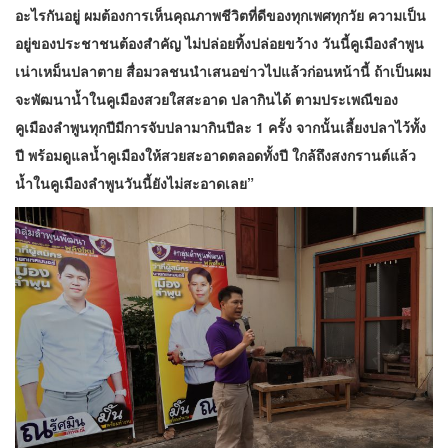
อะไรกันอยู่ ผมต้องการเห็นคุณภาพชีวิตที่ดีของทุกเพศทุกวัย ความเป็น
อยู่ของประชาชนต้องสำคัญ ไม่ปล่อยทิ้งปล่อยขว้าง วันนี้คูเมืองลำพูน
เน่าเหม็นปลาตาย สื่อมวลชนนำเสนอข่าวไปแล้วก่อนหน้านี้ ถ้าเป็นผม
จะพัฒนาน้ำในคูเมืองสวยใสสะอาด ปลากินได้ ตามประเพณีของ
คูเมืองลำพูนทุกปีมีการจับปลามากินปีละ 1 ครั้ง จากนั้นเลี้ยงปลาไว้ทั้ง
ปี พร้อมดูแลน้ำคูเมืองให้สวยสะอาดตลอดทั้งปี ใกล้ถึงสงกรานต์แล้ว
น้ำในคูเมืองลำพูนวันนี้ยังไม่สะอาดเลย”