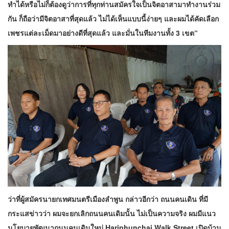
ทำได้หรือไม่ก็ต้องดูว่าการที่ทุกท่านสมัครใจเป็นจิตอาสามาทำงานร่วม
กัน ก็ถือว่ามีจิตอาสาที่สุดแล้ว ไม่ได้เห็นแบบนี้ง่ายๆ และผมได้คัดเลือก
เพชรแต่ละเม็ดมาอย่างดีที่สุดแล้ว และมั่นในทีมงานทั้ง 3 เขต“
ว่าที่ผู้สมัครนายกเทศมนตรีเมืองลำพูน กล่าวอีกว่า ถนนคนเดิน ที่มี
กระแสข่าวว่า ผมจะยกเลิกถนนคนเดิมนั้น ไม่เป็นความจริง ผมมีแนว
นโยบายพัฒนาถนนคนเดินใหม่ Hariphunchai Walk Street เปิดบ้าน