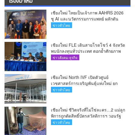
เรื่องมาใหม่
เชียงใหม่ ไทยเป็นเจ้าภาพ AAHRS 2026
ชู AI และนวัตกรรมการแพทย์ ผลักดัน
Medical Hub และศูนย์กลางปลูกผมแห่ง
ข่าวทั่วไทย
เอเชีย(คลิป)
เชียงใหม่ FLE เดินสายโรดโชว์ 4 จังหวัด
พบนักลงทุนทั่วประเทศ ตอกย้ำศักยภาพ
ผู้นำธุรกิจระบบน้ำครบวงจร(คลิป)
ข่าวสังคม-ธุรกิจ
เชียงใหม่ North IVF เปิดตัวศูนย์
เวชศาสตร์การเจริญพันธุ์แห่งใหม่ ยก
ระดับเชียงใหม่สู่ ศูนย์กลางการรักษาผู้มี
ข่าวทั่วไทย
บุตรยากของภูมิภาค(คลิป)
เชียงใหม่ ชีวิตจริงที่ไม่ใช่ละคร…2 แม่ลูก
พิการถูกตัดสิทธิ์บัตรสวัสดิการฯ วอนรัฐ
ทบทวนเกณฑ์ช่วยคนจน(คลิป)
ข่าวทั่วไทย