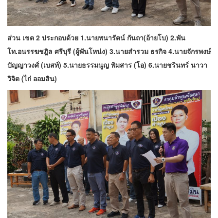
ส่วน เขต 2 ประกอบด้วย 1.นายพนารัตน์ กันถา(อ้ายโบ) 2.พัน
โท.อนรรฆชฎิล ศรีบุรี (ผู้พันโหน่ง) 3.นายสำรวม ธรกิจ 4.นายจักรพงษ์
ปัญญาวงศ์ (เบสท์) 5.นายธรรมนูญ พิมสาร (โอ) 6.นายชรินทร์ นาวา
วิจิต (ไก่ ออมสิน)