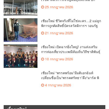
ระดับเชียงใหม่สู่ ศูนย์กลางการรักษาผู้มี
25 กรกฎาคม 2026
บุตรยากของภูมิภาค(คลิป)
เชียงใหม่ ชีวิตจริงที่ไม่ใช่ละคร…2 แม่ลูก
พิการถูกตัดสิทธิ์บัตรสวัสดิการฯ วอนรัฐ
ทบทวนเกณฑ์ช่วยคนจน(คลิป)
21 กรกฎาคม 2026
เชียงใหม่ เปิดฉากยิ่งใหญ่! งานส่งเสริม
การท่องเที่ยวประเพณีท้องถิ่นวิถีชาติพันธุ์
ล้านนา(คลิป)
10 กรกฎาคม 2026
เชียงใหม่ “พรรคพร้อม”มีมติเอกฉันท์
เปลี่ยนชื่อเป็น“พรรคศรัทธา”ดึง“มาร์ค พิ
ตบูล”นำทัพกรรมการบริหารชุดใหม่(คลิป)
4 กรกฎาคม 2026