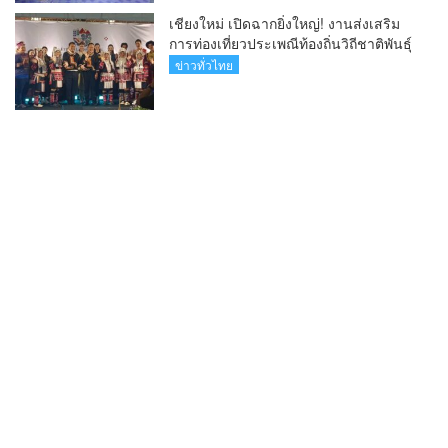
เชียงใหม่ เปิดฉากยิ่งใหญ่! งานส่งเสริม
การท่องเที่ยวประเพณีท้องถิ่นวิถีชาติพันธุ์
ล้านนา(คลิป)
ข่าวทั่วไทย