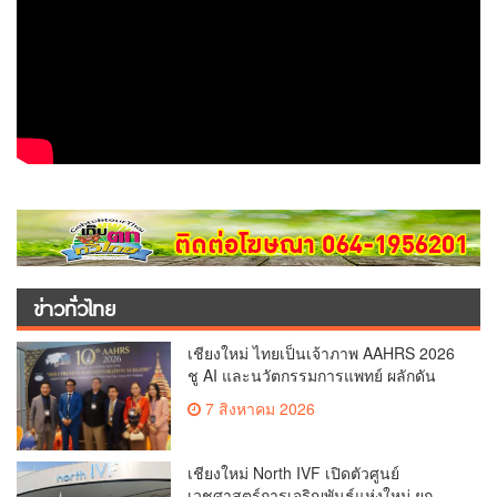
ข่าวทั่วไทย
เชียงใหม่ ไทยเป็นเจ้าภาพ AAHRS 2026
ชู AI และนวัตกรรมการแพทย์ ผลักดัน
Medical Hub และศูนย์กลางปลูกผมแห่ง
7 สิงหาคม 2026
เอเชีย(คลิป)
เชียงใหม่ North IVF เปิดตัวศูนย์
เวชศาสตร์การเจริญพันธุ์แห่งใหม่ ยก