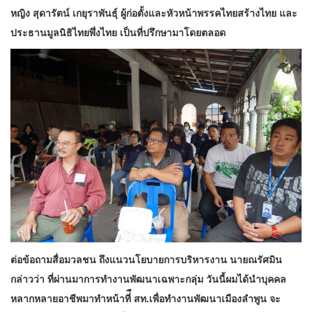
หญิง สุดารัตน์ เกยุราพันธุ์ ผู้ก่อตั้งและหัวหน้าพรรคไทยสร้างไทย และ
ประธานมูลนิธิไทยพึ่งไทย เป็นที่ปรึกษามาโดยตลอด
ต่อข้อถามสื่อมวลชน ถึงแนวนโยบายการบริหารงาน นายณรัศมิน
กล่าวว่า ที่ผ่านมาการทำงานพัฒนาเฉพาะกลุ่ม วันนี้ผมได้นำบุคคล
หลากหลายอาชีพมาทำหน้าที่ื สท.เพื่อทำงานพัฒนาเมืองลำพูน จะ