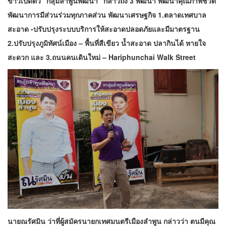
ข่าวเปิดตัว “กลุ่มลำพูนพัฒนา” กล่าวถึง 3 พัฒนา พัฒนาคุณภาพชีวิต
พัฒนาการมีส่วนร่วมทุกภาคส่วน พัฒนาเศรษฐกิจ 1.ตลาดเทศบาล
สะอาด -ปรับปรุงระบบบริการให้สะอาดปลอดภัยและมีมาตรฐาน
2.ปรับปรุงภูมิทัศน์เมือง – พื้นที่สีเขียว น้ำสะอาด ปลากินได้ หายใจ
สะดวก และ 3.ถนนคนเดินใหม่ – Hariphunchai Walk Street
นายณรัศมิน ว่าที่ผู้สมัครนายกเทศมนตรีเมืองลำพูน กล่าวว่า ตนมีคุณ