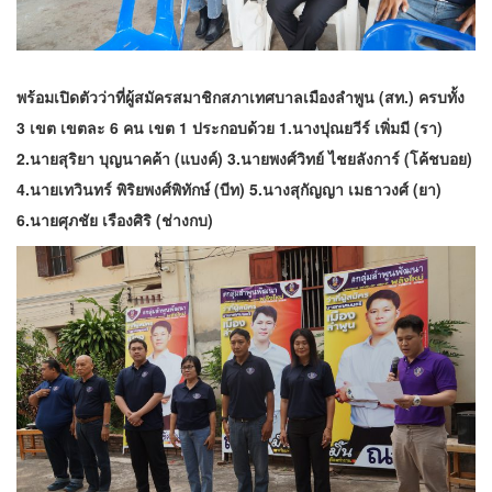
พร้อมเปิดตัวว่าที่ผู้สมัครสมาชิกสภาเทศบาลเมืองลำพูน (สท.) ครบทั้ง
3 เขต เขตละ 6 คน เขต 1 ประกอบด้วย 1.นางปุณยวีร์ เพิ่มมี (รา)
2.นายสุริยา บุญนาคค้า (แบงค์) 3.นายพงศ์วิทย์ ไชยลังการ์ (โค้ชบอย)
4.นายเทวินทร์ พิริยพงศ์พิทักษ์ (บีท) 5.นางสุกัญญา เมธาวงศ์ (ยา)
6.นายศุภชัย เรืองศิริ (ช่างกบ)