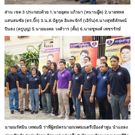
ส่วน เขต 3 ประกอบด้วย 1.นายอุดม แก้วมา (หนานอู๊ด) 2.นายพหล
แสนสมชัย (ดร.บิ๊ก) 3.น.ส.นัฐกุล อินทะจักร์ (เอิร์น)4.นางสุทธิลักษณ์
ปินธง (ครูบุญ) 5.นายมงคล วงศ์วาร (ตั้ม) 6.นายชูพงศ์ เพชรรักษ์
นายณรัศมิน เทพมณี ว่าที่ผู้สมัครนายกเทศมนตรีเมืองลำพูน นำแถลง