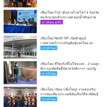
เอเชีย(คลิป)
เชียงใหม่ FLE เดินสายโรดโชว์ 4 จังหวัด
พบนักลงทุนทั่วประเทศ ตอกย้ำศักยภาพ
ผู้นำธุรกิจระบบน้ำครบวงจร(คลิป)
ข่าวสังคม-ธุรกิจ
เชียงใหม่ North IVF เปิดตัวศูนย์
เวชศาสตร์การเจริญพันธุ์แห่งใหม่ ยก
ระดับเชียงใหม่สู่ ศูนย์กลางการรักษาผู้มี
ข่าวทั่วไทย
บุตรยากของภูมิภาค(คลิป)
เชียงใหม่ ชีวิตจริงที่ไม่ใช่ละคร…2 แม่ลูก
พิการถูกตัดสิทธิ์บัตรสวัสดิการฯ วอนรัฐ
ทบทวนเกณฑ์ช่วยคนจน(คลิป)
ข่าวทั่วไทย
เชียงใหม่ เปิดฉากยิ่งใหญ่! งานส่งเสริม
การท่องเที่ยวประเพณีท้องถิ่นวิถีชาติพันธุ์
ล้านนา(คลิป)
ข่าวทั่วไทย