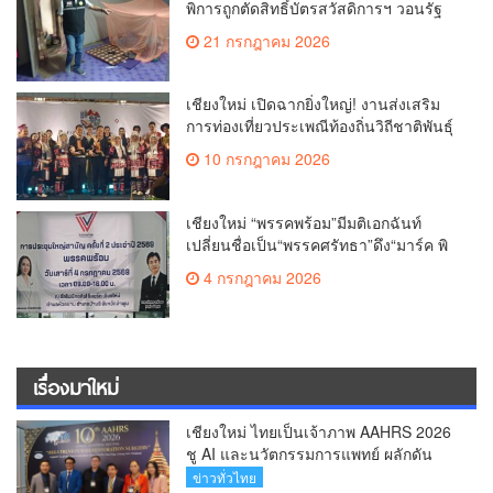
พิการถูกตัดสิทธิ์บัตรสวัสดิการฯ วอนรัฐ
ทบทวนเกณฑ์ช่วยคนจน(คลิป)
21 กรกฎาคม 2026
เชียงใหม่ เปิดฉากยิ่งใหญ่! งานส่งเสริม
การท่องเที่ยวประเพณีท้องถิ่นวิถีชาติพันธุ์
ล้านนา(คลิป)
10 กรกฎาคม 2026
เชียงใหม่ “พรรคพร้อม”มีมติเอกฉันท์
เปลี่ยนชื่อเป็น“พรรคศรัทธา”ดึง“มาร์ค พิ
ตบูล”นำทัพกรรมการบริหารชุดใหม่(คลิป)
4 กรกฎาคม 2026
เรื่องมาใหม่
เชียงใหม่ ไทยเป็นเจ้าภาพ AAHRS 2026
ชู AI และนวัตกรรมการแพทย์ ผลักดัน
Medical Hub และศูนย์กลางปลูกผมแห่ง
ข่าวทั่วไทย