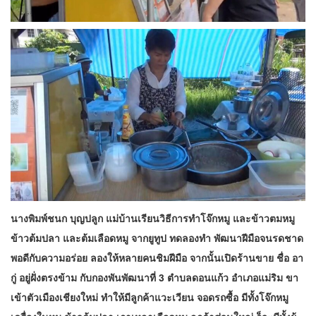
นางพิมพ์ชนก บุญปลูก แม่บ้านเรียนวิธีการทำโจ๊กหมู และข้าวตมหมู
ข้าวต้มปลา และต้มเลือดหมู จากยูทูป ทดลองทำ พัฒนาฝีมือจนรดชาด
พอดีกับความอร่อย ลองให้หลายคนชิมฝีมือ จากนั้นเปิดร้านขาย ชื่อ อา
กู่ อยู่ฝั่งตรงข้าม กับกองพันพัฒนาที่ 3 ตำบลดอนแก้ว อำเภอแม่ริม ขา
เข้าตัวเมืองเชียงใหม่ ทำให้มีลูกค้าแวะเวียน จอดรถซื้อ มีทั้งโจ๊กหมู