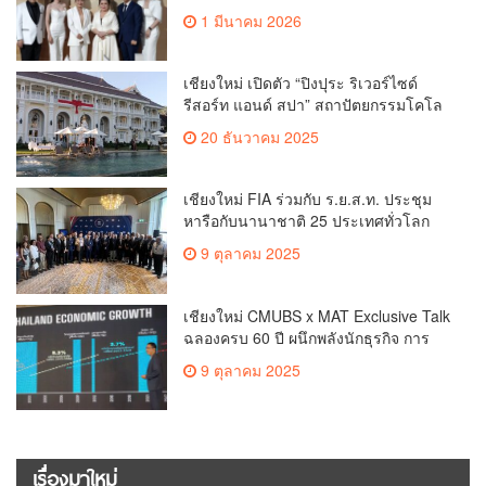
ใหม่แห่งศูนย์สุขภาพระดับ ไฮเอนต์ ที่
1 มีนาคม 2026
ใหญ่ที่สุดในอาเซียน(คลิป)
เชียงใหม่ เปิดตัว “ปิงปุระ ริเวอร์ไซด์
รีสอร์ท แอนด์ สปา” สถาปัตยกรรมโคโล
เนียลสุดหรูแห่งใหม่ริมแม่น้ํา ปิงใจกลาง
20 ธันวาคม 2025
เชียงใหม่(ตลิป)
เชียงใหม่ FIA ร่วมกับ ร.ย.ส.ท. ประชุม
หารือกับนานาชาติ 25 ประเทศทั่วโลก
กำหนดทิศทางของอุตสาหกรรมยานยนต์
9 ตุลาคม 2025
(คลิป)
เชียงใหม่ CMUBS x MAT Exclusive Talk
ฉลองครบ 60 ปี ผนึกพลังนักธุรกิจ การ
ตลาด สร้างเวทีจุดประกายกลยุทธ์ฝ่า
9 ตุลาคม 2025
วิกฤติสู่อนาคต (คลิป)
เรื่องมาใหม่