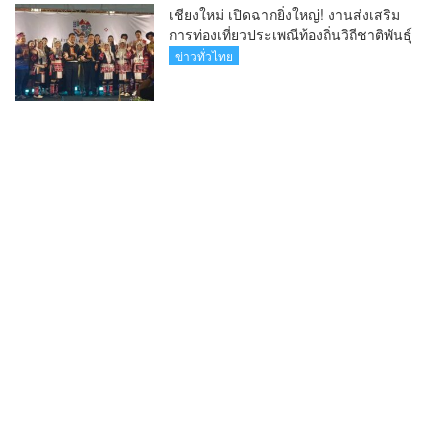
เชียงใหม่ เปิดฉากยิ่งใหญ่! งานส่งเสริม
การท่องเที่ยวประเพณีท้องถิ่นวิถีชาติพันธุ์
ล้านนา(คลิป)
ข่าวทั่วไทย