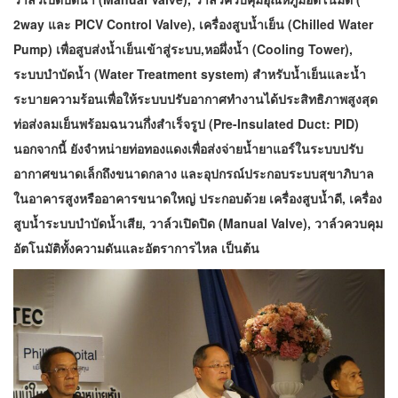
2way และ PICV Control Valve), เครื่องสูบน้ำเย็น (Chilled Water
Pump) เพื่อสูบส่งน้ำเย็นเข้าสู่ระบบ,หอผึ่งน้ำ (Cooling Tower),
ระบบบำบัดน้ำ (Water Treatment system) สำหรับน้ำเย็นและน้ำ
ระบายความร้อนเพื่อให้ระบบปรับอากาศทำงานได้ประสิทธิภาพสูงสุด
ท่อส่งลมเย็นพร้อมฉนวนกึ่งสำเร็จรูป (Pre-Insulated Duct: PID)
นอกจากนี้ ยังจำหน่ายท่อทองแดงเพื่อส่งจ่ายน้ำยาแอร์ในระบบปรับ
อากาศขนาดเล็กถึงขนาดกลาง และอุปกรณ์ประกอบระบบสุขาภิบาล
ในอาคารสูงหรืออาคารขนาดใหญ่ ประกอบด้วย เครื่องสูบน้ำดี, เครื่อง
สูบน้ำระบบบำบัดน้ำเสีย, วาล์วเปิดปิด (Manual Valve), วาล์วควบคุม
อัตโนมัติทั้งความดันและอัตราการไหล เป็นต้น