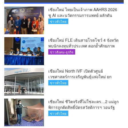
เชียงใหม่ ไทยเป็นเจ้าภาพ AAHRS 2026
ชู AI และนวัตกรรมการแพทย์ ผลักดัน
Medical Hub และศูนย์กลางปลูกผมแห่ง
ข่าวทั่วไทย
เอเชีย(คลิป)
เชียงใหม่ FLE เดินสายโรดโชว์ 4 จังหวัด
พบนักลงทุนทั่วประเทศ ตอกย้ำศักยภาพ
ผู้นำธุรกิจระบบน้ำครบวงจร(คลิป)
ข่าวสังคม-ธุรกิจ
เชียงใหม่ North IVF เปิดตัวศูนย์
เวชศาสตร์การเจริญพันธุ์แห่งใหม่ ยก
ระดับเชียงใหม่สู่ ศูนย์กลางการรักษาผู้มี
ข่าวทั่วไทย
บุตรยากของภูมิภาค(คลิป)
เชียงใหม่ ชีวิตจริงที่ไม่ใช่ละคร…2 แม่ลูก
พิการถูกตัดสิทธิ์บัตรสวัสดิการฯ วอนรัฐ
ทบทวนเกณฑ์ช่วยคนจน(คลิป)
ข่าวทั่วไทย