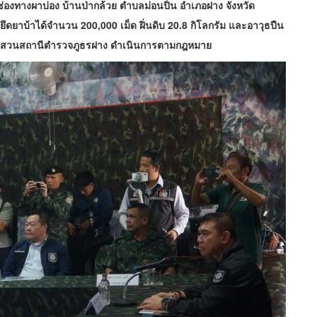
องทางผาบ่อง บ้านป่ากล้วย ตำบลม่อนปิ่น อำเภอฝาง จังหวัด
ึดยาบ้าได้จำนวน 200,000 เม็ด ฝิ่นดิบ 20.8 กิโลกรัม และอาวุธปืน
อบสวนสถานีตำรวจภูธรฝาง ดำเนินการตามกฎหมาย