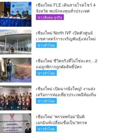
เชียงใหม่ FLE เดินสายโรดโชว์ 4
จังหวัด พบนักลงทุนทั่วประเทศ
ตอกย้ำศักยภาพผู้นำธุรกิจระบบน้ำ
ข่าวสังคม-ธุรกิจ
ครบวงจร(คลิป)
เชียงใหม่ North IVF เปิดตัวศูนย์
เวชศาสตร์การเจริญพันธุ์แห่งใหม่
ยกระดับเชียงใหม่สู่ ศูนย์กลางการ
ข่าวทั่วไทย
รักษาผู้มีบุตรยากของภูมิภาค(คลิป)
เชียงใหม่ ชีวิตจริงที่ไม่ใช่ละคร…2
แม่ลูกพิการถูกตัดสิทธิ์บัตร
สวัสดิการฯ วอนรัฐทบทวนเกณฑ์
ข่าวทั่วไทย
ช่วยคนจน(คลิป)
เชียงใหม่ เปิดฉากยิ่งใหญ่! งานส่ง
เสริมการท่องเที่ยวประเพณีท้องถิ่น
วิถีชาติพันธุ์ล้านนา(คลิป)
ข่าวทั่วไทย
เชียงใหม่ “พรรคพร้อม”มีมติ
เอกฉันท์เปลี่ยนชื่อเป็น“พรรค
ศรัทธา”ดึง“มาร์ค พิตบูล”นำทัพ
ข่าวทั่วไทย