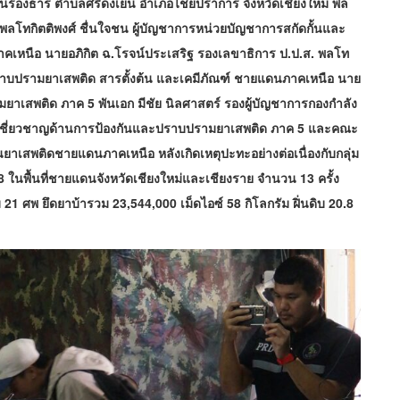
านร้องธาร ตำบลศรีดงเย็น อำเภอไชยปราการ จังหวัดเชียงใหม่ พล
ยพลโทกิตติพงศ์ ชื่นใจชน ผู้บัญชาการหน่วยบัญชาการสกัดกั้นและ
คเหนือ นายอภิกิต ฉ.โรจน์ประเสริฐ รองเลขาธิการ ป.ป.ส. พลโท
ปราบปรามยาเสพติด สารตั้งต้น และเคมีภัณฑ์ ชายแดนภาคเหนือ นาย
ยาเสพติด ภาค 5 พันเอก มีชัย นิลศาสตร์ รองผู้บัญชาการกองกำลัง
ผู้เชี่ยวชาญด้านการป้องกันและปราบปรามยาเสพติด ภาค 5 และคณะ
ดกั้นยาเสพติดชายแดนภาคเหนือ หลังเกิดเหตุปะทะอย่างต่อเนื่องกับกลุ่ม
ในพื้นที่ชายแดนจังหวัดเชียงใหม่และเชียงราย จำนวน 13 ครั้ง
 21 ศพ ยึดยาบ้ารวม 23,544,000 เม็ดไอซ์ 58 กิโลกรัม ฝิ่นดิบ 20.8