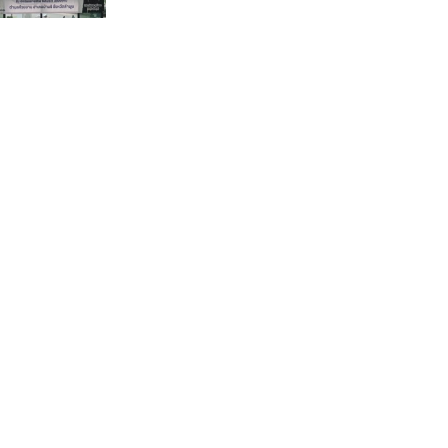
กรรมการบริหารชุดใหม่(คลิป)