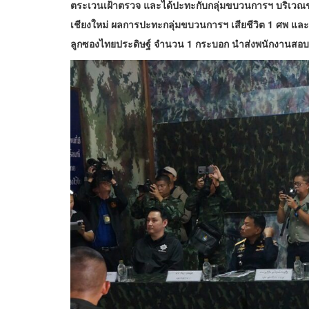
ตระเวนเฝ้าตรวจ และได้ปะทะกับกลุ่มขบวนการฯ บริเวณช่
เชียงใหม่ ผลการปะทะกลุ่มขบวนการฯ เสียชีวิต 1 ศพ และย
ลูกซองไทยประดิษฐ์ จำนวน 1 กระบอก นำส่งพนักงานส