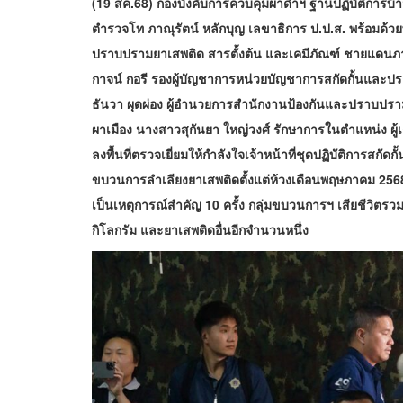
(19 สค.68) กองบังคับการควบคุมผาดำฯ ฐานปฏิบัติการบ้
ตำรวจโท ภาณุรัตน์ หลักบุญ เลขาธิการ ป.ป.ส. พร้อมด้ว
ปราบปรามยาเสพติด สารตั้งต้น และเคมีภัณฑ์ ชายแดนภา
กาจน์ กอรี รองผู้บัญชาการหน่วยบัญชาการสกัดกั้นและ
ธันวา ผุดผ่อง ผู้อำนวยการสำนักงานป้องกันและปราบปราม
ผาเมือง นางสาวสุกันยา ใหญ่วงศ์ รักษาการในตำแหน่ง 
ลงพื้นที่ตรวจเยี่ยมให้กำลังใจเจ้าหน้าที่ชุดปฏิบัติการสกั
ขบวนการลำเลียงยาเสพติดตั้งแต่ห้วงเดือนพฤษภาคม 2568 
เป็นเหตุการณ์สำคัญ 10 ครั้ง กลุ่มขบวนการฯ เสียชีวิตรวม
กิโลกรัม และยาเสพติดอื่นอีกจำนวนหนึ่ง