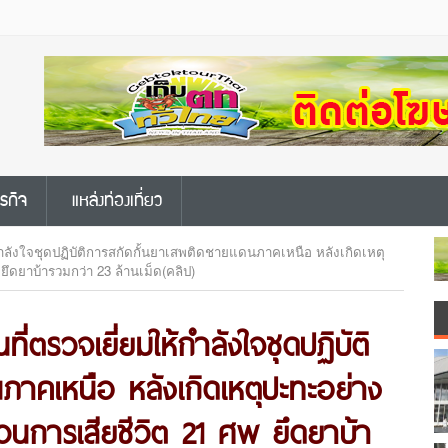
ุรกิจ
แหล่งท่องเที่ยว
ห้กำลังใจชุดปฏิบัติการสกัดกั้นยาเสพติดชายแดนภาคเหนือ หลังเกิดเหตุ
 ยึดยาบ้ารวมกว่า 23 ล้านเม็ด(คลิป)
ที่ตรวจเยี่ยมให้กำลังใจชุดปฏิบัติ
าคเหนือ หลังเกิดเหตุปะทะอย่าง
ขบวนการเสียชีวิต 21 ศพ ยึดยาบ้า