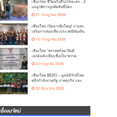
เชียงใหม่ ชีวิตจริงที่ไม่ใช่ละคร…2
แม่ลูกพิการถูกตัดสิทธิ์บัตร
สวัสดิการฯ วอนรัฐทบทวนเกณฑ์
21 กรกฎาคม 2026
ช่วยคนจน(คลิป)
เชียงใหม่ เปิดฉากยิ่งใหญ่! งานส่ง
เสริมการท่องเที่ยวประเพณีท้องถิ่น
วิถีชาติพันธุ์ล้านนา(คลิป)
10 กรกฎาคม 2026
เชียงใหม่ “พรรคพร้อม”มีมติ
เอกฉันท์เปลี่ยนชื่อเป็น“พรรค
ศรัทธา”ดึง“มาร์ค พิตบูล”นำทัพ
4 กรกฎาคม 2026
กรรมการบริหารชุดใหม่(คลิป)
เชียงใหม่ BEDO – มูลนิธิรักษ์ไทย
ผนึกกำลังภาครัฐ ภาคธุรกิจ และ
ชุมชน เปิดเวที “Nature Positive”
30 มิถุนายน 2026
เสริมพลังชุมชนผู้พิทักษ์ป่าต้นน้ำ
ผ่านกลไก PES ฟื้นฟูป่า สร้างฝาย
และสร้างอนาคตที่ยั่งยืน(คลิป)
เรื่องมาใหม่