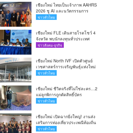
เชียงใหม่ ไทยเป็นเจ้าภาพ AAHRS
2026 ชู AI และนวัตกรรมการ
แพทย์ ผลักดัน Medical Hub และ
ข่าวทั่วไทย
ศูนย์กลางปลูกผมแห่งเอเชีย(คลิป)
เชียงใหม่ FLE เดินสายโรดโชว์ 4
จังหวัด พบนักลงทุนทั่วประเทศ
ตอกย้ำศักยภาพผู้นำธุรกิจระบบน้ำ
ข่าวสังคม-ธุรกิจ
ครบวงจร(คลิป)
เชียงใหม่ North IVF เปิดตัวศูนย์
เวชศาสตร์การเจริญพันธุ์แห่งใหม่
ยกระดับเชียงใหม่สู่ ศูนย์กลางการ
ข่าวทั่วไทย
รักษาผู้มีบุตรยากของภูมิภาค(คลิป)
เชียงใหม่ ชีวิตจริงที่ไม่ใช่ละคร…2
แม่ลูกพิการถูกตัดสิทธิ์บัตร
สวัสดิการฯ วอนรัฐทบทวนเกณฑ์
ข่าวทั่วไทย
ช่วยคนจน(คลิป)
เชียงใหม่ เปิดฉากยิ่งใหญ่! งานส่ง
เสริมการท่องเที่ยวประเพณีท้องถิ่น
วิถีชาติพันธุ์ล้านนา(คลิป)
ข่าวทั่วไทย