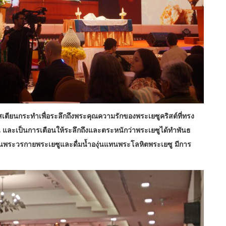
ริสเตียนกระทำเพื่อระลึกถึงพระคุณความรักของพระเยซูคริสต์ที่ทรง
และเป็นการเตือนให้ระลึกถึงและตระหนักว่าพระเยซูได้ทำพันธ
ทนพระวรกายพระเยซูและดื่มน้ำองุ่นแทนพระโลหิตพระเยซู​ มีการ