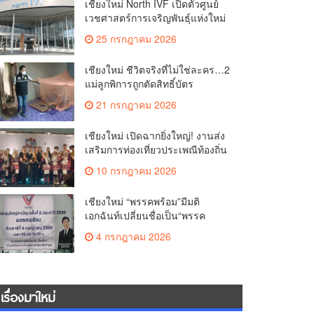
เชียงใหม่ North IVF เปิดตัวศูนย์
เวชศาสตร์การเจริญพันธุ์แห่งใหม่
ยกระดับเชียงใหม่สู่ ศูนย์กลางการ
25 กรกฎาคม 2026
รักษาผู้มีบุตรยากของภูมิภาค(คลิป)
เชียงใหม่ ชีวิตจริงที่ไม่ใช่ละคร…2
แม่ลูกพิการถูกตัดสิทธิ์บัตร
สวัสดิการฯ วอนรัฐทบทวนเกณฑ์
21 กรกฎาคม 2026
ช่วยคนจน(คลิป)
เชียงใหม่ เปิดฉากยิ่งใหญ่! งานส่ง
เสริมการท่องเที่ยวประเพณีท้องถิ่น
วิถีชาติพันธุ์ล้านนา(คลิป)
10 กรกฎาคม 2026
เชียงใหม่ “พรรคพร้อม”มีมติ
เอกฉันท์เปลี่ยนชื่อเป็น“พรรค
ศรัทธา”ดึง“มาร์ค พิตบูล”นำทัพ
4 กรกฎาคม 2026
กรรมการบริหารชุดใหม่(คลิป)
เรื่องมาใหม่