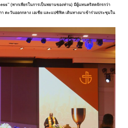
ness” (พากเพียรในการเป็นพยานของท่าน) มีผู้แทนคริสตจักรกว่า
กา​ ตะวันออกกลาง เอเชีย และแปซิฟิค เดินทางมาเข้าร่วมประชุมใน