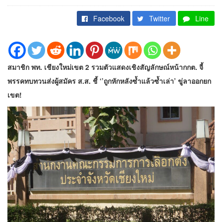
Facebook
Twitter
Line
สมาชิก พท. เชียงใหม่เขต 2 รวมตัวแสดงเชิงสัญลักษณ์หน้ากกต. จี้
พรรคทบทวนส่งผู้สมัคร ส.ส. ชี้ ‘’ถูกหักหลังซ้ำแล้วซ้ำเล่า’ ขู่ลาออกยก
เขต!