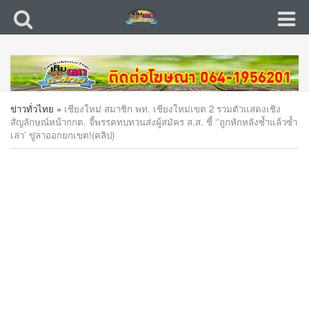
ข่าวทั่วไทย
»
เชียงใหม่ สมาชิก พท. เชียงใหม่เขต 2 รวมตัวแสดงเชิง
สัญลักษณ์หน้ากกต. จี้พรรคทบทวนส่งผู้สมัคร ส.ส. ชี้ ‘’ถูกหักหลังซ้ำแล้วซ้ำ
เล่า’ ขู่ลาออกยกเขต!(คลิป)