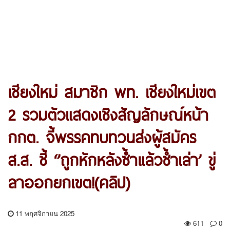
เชียงใหม่ สมาชิก พท. เชียงใหม่เขต
2 รวมตัวแสดงเชิงสัญลักษณ์หน้า
กกต. จี้พรรคทบทวนส่งผู้สมัคร
ส.ส. ชี้ ‘’ถูกหักหลังซ้ำแล้วซ้ำเล่า’ ขู่
ลาออกยกเขต!(คลิป)
11 พฤศจิกายน 2025
611
0