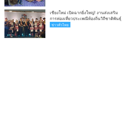
เชียงใหม่ เปิดฉากยิ่งใหญ่! งานส่งเสริม
การท่องเที่ยวประเพณีท้องถิ่นวิถีชาติพันธุ์
ล้านนา(คลิป)
ข่าวทั่วไทย