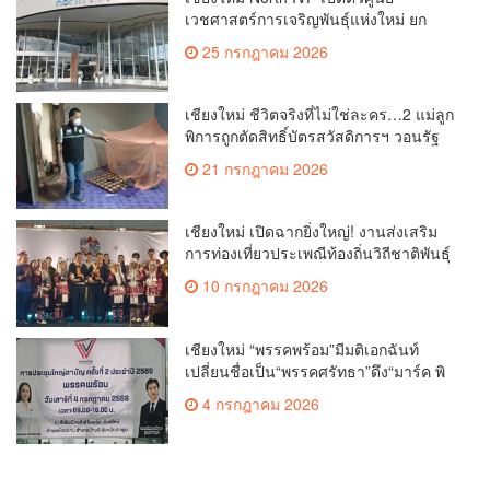
เวชศาสตร์การเจริญพันธุ์แห่งใหม่ ยก
ระดับเชียงใหม่สู่ ศูนย์กลางการรักษาผู้มี
25 กรกฎาคม 2026
บุตรยากของภูมิภาค(คลิป)
เชียงใหม่ ชีวิตจริงที่ไม่ใช่ละคร…2 แม่ลูก
พิการถูกตัดสิทธิ์บัตรสวัสดิการฯ วอนรัฐ
ทบทวนเกณฑ์ช่วยคนจน(คลิป)
21 กรกฎาคม 2026
เชียงใหม่ เปิดฉากยิ่งใหญ่! งานส่งเสริม
การท่องเที่ยวประเพณีท้องถิ่นวิถีชาติพันธุ์
ล้านนา(คลิป)
10 กรกฎาคม 2026
เชียงใหม่ “พรรคพร้อม”มีมติเอกฉันท์
เปลี่ยนชื่อเป็น“พรรคศรัทธา”ดึง“มาร์ค พิ
ตบูล”นำทัพกรรมการบริหารชุดใหม่(คลิป)
4 กรกฎาคม 2026