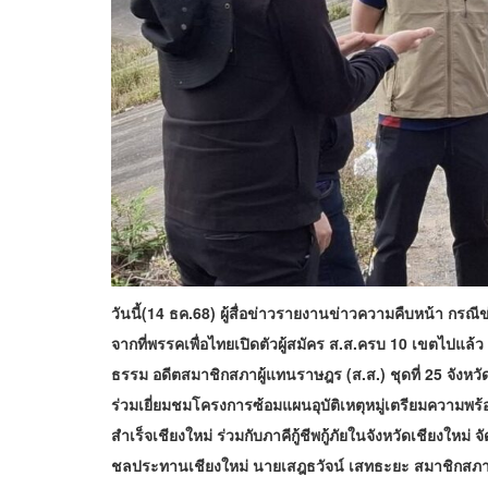
วันนี้(14 ธค.68) ผู้สื่อข่าวรายงานข่าวความคืบหน้า กรณีข
จากที่พรรคเพื่อไทยเปิดตัวผู้สมัคร ส.ส.ครบ 10 เขตไปแล้ว เช
ธรรม อดีตสมาชิกสภาผู้แทนราษฎร (ส.ส.) ชุดที่ 25 จังหวั
ร่วมเยี่ยมชมโครงการซ้อมแผนอุบัติเหตุหมู่เตรียมความพร้อมร
สำเร็จเชียงใหม่ ร่วมกับภาคีกู้ชีพกู้ภัยในจังหวัดเชียงใหม่ 
ชลประทานเชียงใหม่ นายเสฎธวัจน์ เสทธะยะ สมาชิกสภาอง