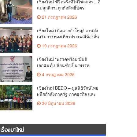
เชียงใหม่ ชีวิตจริงที่ไม่ใช่ละคร…2
แม่ลูกพิการถูกตัดสิทธิ์บัตร
สวัสดิการฯ วอนรัฐทบทวนเกณฑ์
21 กรกฎาคม 2026
ช่วยคนจน(คลิป)
เชียงใหม่ เปิดฉากยิ่งใหญ่! งานส่ง
เสริมการท่องเที่ยวประเพณีท้องถิ่น
วิถีชาติพันธุ์ล้านนา(คลิป)
10 กรกฎาคม 2026
เชียงใหม่ “พรรคพร้อม”มีมติ
เอกฉันท์เปลี่ยนชื่อเป็น“พรรค
ศรัทธา”ดึง“มาร์ค พิตบูล”นำทัพ
4 กรกฎาคม 2026
กรรมการบริหารชุดใหม่(คลิป)
เชียงใหม่ BEDO – มูลนิธิรักษ์ไทย
ผนึกกำลังภาครัฐ ภาคธุรกิจ และ
ชุมชน เปิดเวที “Nature Positive”
30 มิถุนายน 2026
เสริมพลังชุมชนผู้พิทักษ์ป่าต้นน้ำ
ผ่านกลไก PES ฟื้นฟูป่า สร้างฝาย
และสร้างอนาคตที่ยั่งยืน(คลิป)
เรื่องมาใหม่