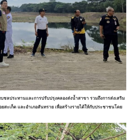
มระบบชลประทานและการปรับปรุงคลองส่งน้ำสาขา รวมถึงการส่งเสริม
อดอยสะเก็ด และอำเภอสันทราย เพื่อสร้างรายได้ให้กับประชาชนโดย