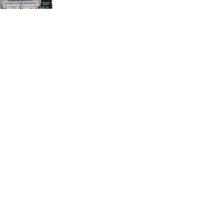
กรรมการบริหารชุดใหม่(คลิป)