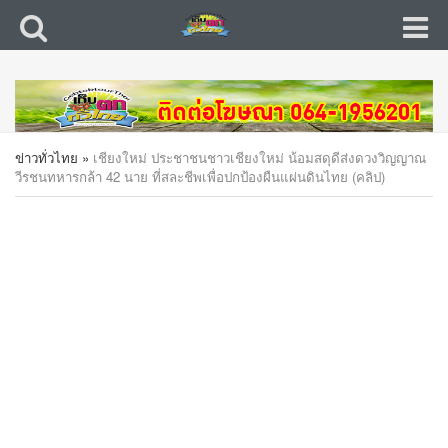
ข่าวทั่วไทย
»
เชียงใหม่ ประชาชนชาวเชียงใหม่ น้อมสดุดีส่งดวงวิญญาณ
วีรชนทหารกล้า 42 นาย ที่สละชีพเพื่อปกป้องผืนแผ่นดินไทย (คลิป)