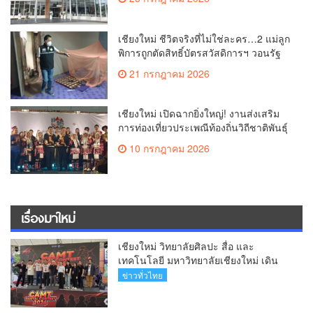
บุตรยากของภูมิภาค(คลิป)
เชียงใหม่ ชีวิตจริงที่ไม่ใช่ละคร…2 แม่ลูก
พิการถูกตัดสิทธิ์บัตรสวัสดิการฯ วอนรัฐ
ทบทวนเกณฑ์ช่วยคนจน(คลิป)
21 กรกฎาคม 2026
เชียงใหม่ เปิดฉากยิ่งใหญ่! งานส่งเสริม
การท่องเที่ยวประเพณีท้องถิ่นวิถีชาติพันธุ์
ล้านนา(คลิป)
10 กรกฎาคม 2026
เรื่องมาใหม่
เชียงใหม่ วิทยาลัยศิลปะ สื่อ และ
เทคโนโลยี มหาวิทยาลัยเชียงใหม่ เดิน
หน้าสร้างแรงบันดาลใจจัดกิจกรรม
ข่าวทั่วไทย
“CAMT Digital Contest 2026”(คลิป)