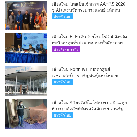
เชียงใหม่ ไทยเป็นเจ้าภาพ AAHRS 2026
ชู AI และนวัตกรรมการแพทย์ ผลักดัน
Medical Hub และศูนย์กลางปลูกผมแห่ง
ข่าวทั่วไทย
เอเชีย(คลิป)
เชียงใหม่ FLE เดินสายโรดโชว์ 4 จังหวัด
พบนักลงทุนทั่วประเทศ ตอกย้ำศักยภาพ
ผู้นำธุรกิจระบบน้ำครบวงจร(คลิป)
ข่าวสังคม-ธุรกิจ
เชียงใหม่ North IVF เปิดตัวศูนย์
เวชศาสตร์การเจริญพันธุ์แห่งใหม่ ยก
ระดับเชียงใหม่สู่ ศูนย์กลางการรักษาผู้มี
ข่าวทั่วไทย
บุตรยากของภูมิภาค(คลิป)
เชียงใหม่ ชีวิตจริงที่ไม่ใช่ละคร…2 แม่ลูก
พิการถูกตัดสิทธิ์บัตรสวัสดิการฯ วอนรัฐ
ทบทวนเกณฑ์ช่วยคนจน(คลิป)
ข่าวทั่วไทย