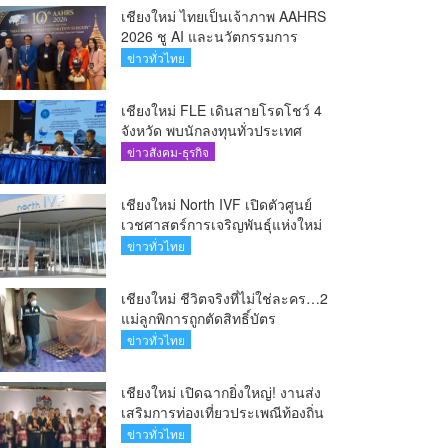
เชียงใหม่ ไทยเป็นเจ้าภาพ AAHRS
2026 ชู AI และนวัตกรรมการ
แพทย์ ผลักดัน Medical Hub และ
ข่าวทั่วไทย
ศูนย์กลางปลูกผมแห่งเอเชีย(คลิป)
เชียงใหม่ FLE เดินสายโรดโชว์ 4
จังหวัด พบนักลงทุนทั่วประเทศ
ตอกย้ำศักยภาพผู้นำธุรกิจระบบน้ำ
ข่าวสังคม-ธุรกิจ
ครบวงจร(คลิป)
เชียงใหม่ North IVF เปิดตัวศูนย์
เวชศาสตร์การเจริญพันธุ์แห่งใหม่
ยกระดับเชียงใหม่สู่ ศูนย์กลางการ
ข่าวทั่วไทย
รักษาผู้มีบุตรยากของภูมิภาค(คลิป)
เชียงใหม่ ชีวิตจริงที่ไม่ใช่ละคร…2
แม่ลูกพิการถูกตัดสิทธิ์บัตร
สวัสดิการฯ วอนรัฐทบทวนเกณฑ์
ข่าวทั่วไทย
ช่วยคนจน(คลิป)
เชียงใหม่ เปิดฉากยิ่งใหญ่! งานส่ง
เสริมการท่องเที่ยวประเพณีท้องถิ่น
วิถีชาติพันธุ์ล้านนา(คลิป)
ข่าวทั่วไทย