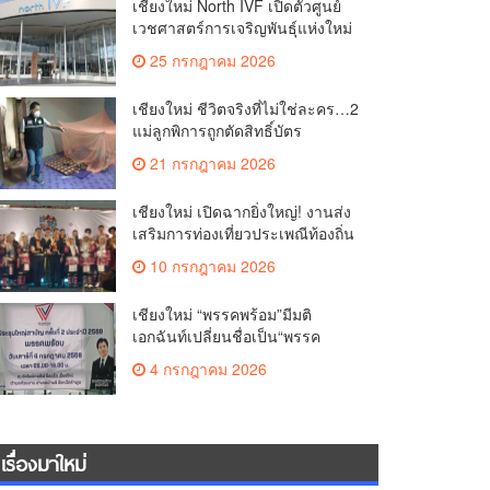
เชียงใหม่ North IVF เปิดตัวศูนย์
เวชศาสตร์การเจริญพันธุ์แห่งใหม่
ยกระดับเชียงใหม่สู่ ศูนย์กลางการ
25 กรกฎาคม 2026
รักษาผู้มีบุตรยากของภูมิภาค(คลิป)
เชียงใหม่ ชีวิตจริงที่ไม่ใช่ละคร…2
แม่ลูกพิการถูกตัดสิทธิ์บัตร
สวัสดิการฯ วอนรัฐทบทวนเกณฑ์
21 กรกฎาคม 2026
ช่วยคนจน(คลิป)
เชียงใหม่ เปิดฉากยิ่งใหญ่! งานส่ง
เสริมการท่องเที่ยวประเพณีท้องถิ่น
วิถีชาติพันธุ์ล้านนา(คลิป)
10 กรกฎาคม 2026
เชียงใหม่ “พรรคพร้อม”มีมติ
เอกฉันท์เปลี่ยนชื่อเป็น“พรรค
ศรัทธา”ดึง“มาร์ค พิตบูล”นำทัพ
4 กรกฎาคม 2026
กรรมการบริหารชุดใหม่(คลิป)
เรื่องมาใหม่