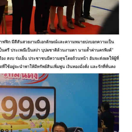
ราฟฟิก มีสีสันสวยงามมีเอกลักษณ์และความหมายบ่งบอกความเป็น
ป็นศรี ประเพณีเป็นสง่า บุปผชาติล้วนงามตา นามล้ำค่านครพิงค์”
งเรือง สงบ ร่มเย็น ประชาชนมีความสุขโดยถ้วนหน้า อันจะส่งผลให้ผู้ที่
ช้อยู่จะนำพาให้มีทรัพย์สินเพิ่มพูน เงินทองมั่งคั่ง และรักที่ทั่นคง