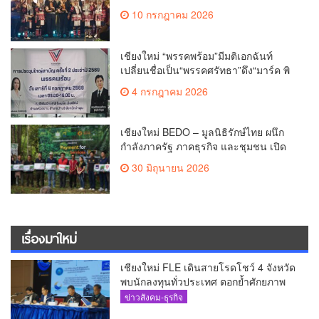
ล้านนา(คลิป)
10 กรกฎาคม 2026
เชียงใหม่ “พรรคพร้อม”มีมติเอกฉันท์
เปลี่ยนชื่อเป็น“พรรคศรัทธา”ดึง“มาร์ค พิ
ตบูล”นำทัพกรรมการบริหารชุดใหม่(คลิป)
4 กรกฎาคม 2026
เชียงใหม่ BEDO – มูลนิธิรักษ์ไทย ผนึก
กำลังภาครัฐ ภาคธุรกิจ และชุมชน เปิด
เวที “Nature Positive” เสริมพลังชุมชนผู้
30 มิถุนายน 2026
พิทักษ์ป่าต้นน้ำ ผ่านกลไก PES ฟื้นฟูป่า
สร้างฝาย และสร้างอนาคตที่ยั่งยืน(คลิป)
เรื่องมาใหม่
เชียงใหม่ FLE เดินสายโรดโชว์ 4 จังหวัด
พบนักลงทุนทั่วประเทศ ตอกย้ำศักยภาพ
ผู้นำธุรกิจระบบน้ำครบวงจร(คลิป)
ข่าวสังคม-ธุรกิจ