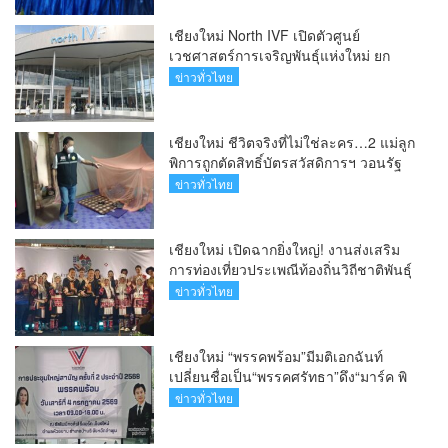
เชียงใหม่ North IVF เปิดตัวศูนย์
เวชศาสตร์การเจริญพันธุ์แห่งใหม่ ยก
ระดับเชียงใหม่สู่ ศูนย์กลางการรักษาผู้มี
ข่าวทั่วไทย
บุตรยากของภูมิภาค(คลิป)
เชียงใหม่ ชีวิตจริงที่ไม่ใช่ละคร…2 แม่ลูก
พิการถูกตัดสิทธิ์บัตรสวัสดิการฯ วอนรัฐ
ทบทวนเกณฑ์ช่วยคนจน(คลิป)
ข่าวทั่วไทย
เชียงใหม่ เปิดฉากยิ่งใหญ่! งานส่งเสริม
การท่องเที่ยวประเพณีท้องถิ่นวิถีชาติพันธุ์
ล้านนา(คลิป)
ข่าวทั่วไทย
เชียงใหม่ “พรรคพร้อม”มีมติเอกฉันท์
เปลี่ยนชื่อเป็น“พรรคศรัทธา”ดึง“มาร์ค พิ
ตบูล”นำทัพกรรมการบริหารชุดใหม่(คลิป)
ข่าวทั่วไทย