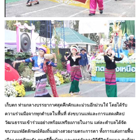
เก็บตก ท่ามกลางบรรยากาศสุดคึกคักและม่วนอ๊กม่วนใจ๋ โดยได้รับ
ความร่วมมือจากทุกตำบลในพื้นที่ ส่งขบวนแห่และการแสดงศิลป
วัฒนธรรมเข้าร่วมอย่างพร้อมเพรียงภายในงาน แต่ละตำบลได้จัด
ขบวนแห่อัตลักษณ์ท้องถิ่นอย่างสวยงามตระการตา ทั้งการแต่งกายพื้น
เมือง การฟ้อนรำ ดนตรีพื้นบ้าน และการจำลองวิถีชีวิตล้านนา สะท้อน