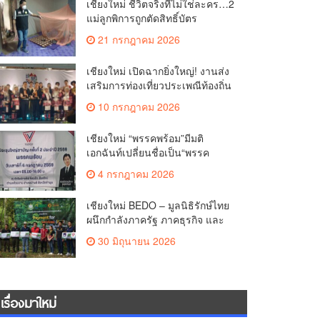
เชียงใหม่ ชีวิตจริงที่ไม่ใช่ละคร…2
แม่ลูกพิการถูกตัดสิทธิ์บัตร
สวัสดิการฯ วอนรัฐทบทวนเกณฑ์
21 กรกฎาคม 2026
ช่วยคนจน(คลิป)
เชียงใหม่ เปิดฉากยิ่งใหญ่! งานส่ง
เสริมการท่องเที่ยวประเพณีท้องถิ่น
วิถีชาติพันธุ์ล้านนา(คลิป)
10 กรกฎาคม 2026
เชียงใหม่ “พรรคพร้อม”มีมติ
เอกฉันท์เปลี่ยนชื่อเป็น“พรรค
ศรัทธา”ดึง“มาร์ค พิตบูล”นำทัพ
4 กรกฎาคม 2026
กรรมการบริหารชุดใหม่(คลิป)
เชียงใหม่ BEDO – มูลนิธิรักษ์ไทย
ผนึกกำลังภาครัฐ ภาคธุรกิจ และ
ชุมชน เปิดเวที “Nature Positive”
30 มิถุนายน 2026
เสริมพลังชุมชนผู้พิทักษ์ป่าต้นน้ำ
ผ่านกลไก PES ฟื้นฟูป่า สร้างฝาย
และสร้างอนาคตที่ยั่งยืน(คลิป)
เรื่องมาใหม่