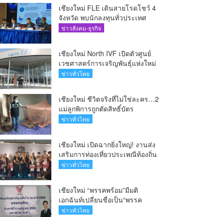
เชียงใหม่ FLE เดินสายโรดโชว์ 4
จังหวัด พบนักลงทุนทั่วประเทศ
ตอกย้ำศักยภาพผู้นำธุรกิจระบบน้ำ
ข่าวสังคม-ธุรกิจ
ครบวงจร(คลิป)
เชียงใหม่ North IVF เปิดตัวศูนย์
เวชศาสตร์การเจริญพันธุ์แห่งใหม่
ยกระดับเชียงใหม่สู่ ศูนย์กลางการ
ข่าวทั่วไทย
รักษาผู้มีบุตรยากของภูมิภาค(คลิป)
เชียงใหม่ ชีวิตจริงที่ไม่ใช่ละคร…2
แม่ลูกพิการถูกตัดสิทธิ์บัตร
สวัสดิการฯ วอนรัฐทบทวนเกณฑ์
ข่าวทั่วไทย
ช่วยคนจน(คลิป)
เชียงใหม่ เปิดฉากยิ่งใหญ่! งานส่ง
เสริมการท่องเที่ยวประเพณีท้องถิ่น
วิถีชาติพันธุ์ล้านนา(คลิป)
ข่าวทั่วไทย
เชียงใหม่ “พรรคพร้อม”มีมติ
เอกฉันท์เปลี่ยนชื่อเป็น“พรรค
ศรัทธา”ดึง“มาร์ค พิตบูล”นำทัพ
ข่าวทั่วไทย