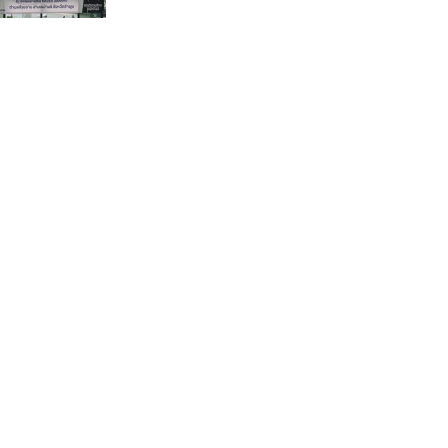
กรรมการบริหารชุดใหม่(คลิป)