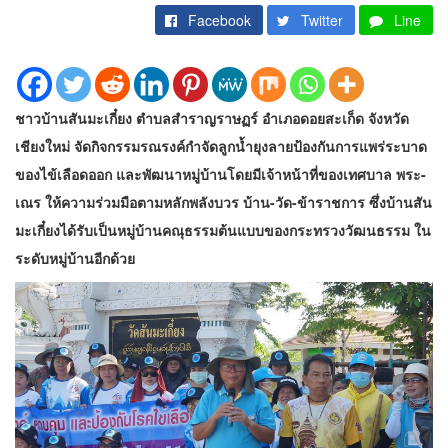
Facebook
Twitter
Line
ชาวบ้านสันมะเกี๋ยง ตำบลสำราญราษฏร์ อำเภอดอยสะเก็ด จังหวัด
เชียงใหม่ จัดกิจกรรมรณรงค์กำจัดลูกน้ำยุงลายป้องกันการแพร่ระบาด
ของไข้เลือดออก และพัฒนาหมู่บ้านโดยมีเจ้าหน้าที่ของเทศบาล พระ-
เณร ให้ความร่วมมือตามหลักพลังบวร บ้าน-วัด-ข้าราชการ ซึ่งบ้านสัน
มะเกี๋ยงได้รับเป็นหมู่บ้านคณุธรรมต้นแบบของกระทรวงวัฒนธรรม ใน
ระดับหมู่บ้านอีกด้วย