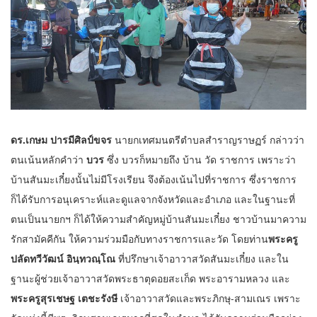
ดร.เกษม ปารมีศิลป์ขจร
นายกเทศมนตรีตำบลสำราญราษฏร์ กล่าวว่า
ตนเน้นหลักคำว่า
บวร
ซึ่ง บวรก็หมายถึง บ้าน วัด ราชการ เพราะว่า
บ้านสันมะเกี๋ยงนั้นไม่มีโรงเรียน จึงต้องเน้นไปที่ราชการ ซึ่งราชการ
ก็ได้รับการอนุเคราะห์และดูแลจากจังหวัดและอำเภอ และในฐานะที่
ตนเป็นนายกฯ ก็ได้ให้ความสำคัญหมู่บ้านสันมะเกี๋ยง ชาวบ้านมาความ
รักสามัคคีกัน ให้ความร่วมมือกับทางราชการและวัด โดยท่าน
พระครู
ปลัดทวีวัฒน์ อินฺทวณฺโณ
ที่ปรึกษาเจ้าอาวาสวัดสันมะเกี๋ยง และใน
ฐานะผู้ช่วยเจ้าอาวาสวัดพระธาตุดอยสะเก็ด พระอารามหลวง และ
พระครูสุรเชษฐ เตชะรังษี
เจ้าอาวาสวัดและพระภิกษุ-สามเณร เพราะ