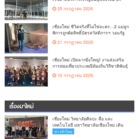
ระดับเชียงใหม่สู่ ศูนย์กลางการรักษาผู้มี
25 กรกฎาคม 2026
บุตรยากของภูมิภาค(คลิป)
เชียงใหม่ ชีวิตจริงที่ไม่ใช่ละคร…2 แม่ลูก
พิการถูกตัดสิทธิ์บัตรสวัสดิการฯ วอนรัฐ
ทบทวนเกณฑ์ช่วยคนจน(คลิป)
21 กรกฎาคม 2026
เชียงใหม่ เปิดฉากยิ่งใหญ่! งานส่งเสริม
การท่องเที่ยวประเพณีท้องถิ่นวิถีชาติพันธุ์
ล้านนา(คลิป)
10 กรกฎาคม 2026
เรื่องมาใหม่
เชียงใหม่ วิทยาลัยศิลปะ สื่อ และ
เทคโนโลยี มหาวิทยาลัยเชียงใหม่ เดิน
หน้าสร้างแรงบันดาลใจจัดกิจกรรม
ข่าวทั่วไทย
“CAMT Digital Contest 2026”(คลิป)