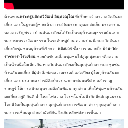
ด้านท่าน
พระครูปลัดทวีวัฒน์ อินฺทวณฺโณ
ที่ปรึกษาเจ้าอาวาสวัดสันมะ
เกี๋ยง และในฐานะผู้ช่วยเจ้าอาวาสวัดพระธาตุดอยสะเก็ด พระอาราม
หลวง เจริญพรว่า บ้านสันมะเกี๋ยงได้รับเป็นหมู่บ้านคณุธรรมต้นแบบ
ของกระทรวงวัฒนธรรม ในระดับหมู่บ้าน ความร่วมมือของวัดสันมะ
เกี๋ยงกับชุมชนหมู่บ้านที่เรียกว่า
พลังบวร
ซึ่ง บวร หมายถึง
บ้าน-วัด-
ราชการ-โรงเรียน
ช่วยกันขับเคลื่อนชุมชนไปสู่จุดมุ่งหมายคือความ
เป็นน้ำหนึ่งใจเดียวกัน ทางวัดสันมะเกี๋ยงเป็นจุดศูนย์กลางของชุมชน
บ้านสันมะเกี๋ยง มีผู้นำคือพ่อหลวงณรรงค์ แสงเปียง ผู้ใหญ่บ้านสันมะ
เกี๋ยง และ ดร.เกษม ปารมีศิลป์ขจร นายกทศมนตรีตำบลสำราญ
ราษฏร์ ให้การสนับสนุนร่วมมือกันพัฒนาทุกด้าน เพื่อให้ชุมชนบ้านสัน
มะเกี๋ยง อยู่ดี กินดี น้ำไหล ไฟสว่าง โจรขโมยไม่มี เกิดมีหลักคุณธรรม
โดยมีวัดเป็นจุดศูนย์กลาง จุดศูนย์กลางการพัฒนาต่างๆ จุดศูนย์กลาง
ของการเชื่อมทุกฝ่ายสามัคคีกัน จึงเกิดหลักพลังบวรขึ้นมา