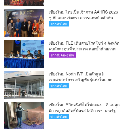
เชียงใหม่ ไทยเป็นเจ้าภาพ AAHRS 2026
ชู AI และนวัตกรรมการแพทย์ ผลักดัน
Medical Hub และศูนย์กลางปลูกผมแห่ง
ข่าวทั่วไทย
เอเชีย(คลิป)
เชียงใหม่ FLE เดินสายโรดโชว์ 4 จังหวัด
พบนักลงทุนทั่วประเทศ ตอกย้ำศักยภาพ
ผู้นำธุรกิจระบบน้ำครบวงจร(คลิป)
ข่าวสังคม-ธุรกิจ
เชียงใหม่ North IVF เปิดตัวศูนย์
เวชศาสตร์การเจริญพันธุ์แห่งใหม่ ยก
ระดับเชียงใหม่สู่ ศูนย์กลางการรักษาผู้มี
ข่าวทั่วไทย
บุตรยากของภูมิภาค(คลิป)
เชียงใหม่ ชีวิตจริงที่ไม่ใช่ละคร…2 แม่ลูก
พิการถูกตัดสิทธิ์บัตรสวัสดิการฯ วอนรัฐ
ทบทวนเกณฑ์ช่วยคนจน(คลิป)
ข่าวทั่วไทย