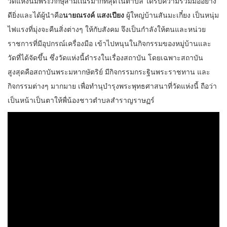
วัดแห่งนี้มีพระภิกษุสามเณรมากที่สุดในตำบล ได้รับความร่วมมืออย่าง
ดียิ่งและได้ผู้นำคือ
นายณรงค์ แสงเปียง
ผู้ใหญ่บ้านสันมะเกี๋ยง เป็นหนุ่ม
ไฟแรงที่มุ่งจะคืนสิ่งต่างๆ ให้กับสังคม จึงเป็นกำลังให้ตนและหน่วย
ราชการที่มีอุปกรณ์เครื่องมือ เข้าไปหนุนในกิจกรรมของหมู่บ้านและ
วัดที่ได้จัดขึ้น ซึ่งวัดแห่งนี้ดำรงในเรื่องสถาบัน โดยเฉพาะสถาบัน
สูงสุดคือสถาบันพระมหากษัตริย์ มีกิจกรรมกระฐินพระราชทาน และ
กิจกรรมต่างๆ มากมาย เพื่อทำนุบำรุงพระพุทธศาสนาที่วัดแห่งนี้ ถือว่า
เป็นหน้าเป็นตาให้พื่น้องชาวตำบลสำราญราษฏร์