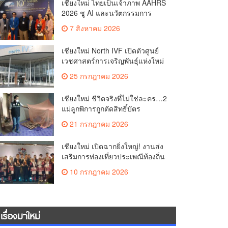
เชียงใหม่ ไทยเป็นเจ้าภาพ AAHRS
2026 ชู AI และนวัตกรรมการ
แพทย์ ผลักดัน Medical Hub และ
7 สิงหาคม 2026
ศูนย์กลางปลูกผมแห่งเอเชีย(คลิป)
เชียงใหม่ North IVF เปิดตัวศูนย์
เวชศาสตร์การเจริญพันธุ์แห่งใหม่
ยกระดับเชียงใหม่สู่ ศูนย์กลางการ
25 กรกฎาคม 2026
รักษาผู้มีบุตรยากของภูมิภาค(คลิป)
เชียงใหม่ ชีวิตจริงที่ไม่ใช่ละคร…2
แม่ลูกพิการถูกตัดสิทธิ์บัตร
สวัสดิการฯ วอนรัฐทบทวนเกณฑ์
21 กรกฎาคม 2026
ช่วยคนจน(คลิป)
เชียงใหม่ เปิดฉากยิ่งใหญ่! งานส่ง
เสริมการท่องเที่ยวประเพณีท้องถิ่น
วิถีชาติพันธุ์ล้านนา(คลิป)
10 กรกฎาคม 2026
เรื่องมาใหม่