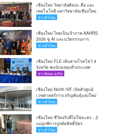
เชียงใหม่ วิทยาลัยศิลปะ สื่อ และ
เทคโนโลยี มหาวิทยาลัยเชียงใหม่
เดินหน้าสร้างแรงบันดาลใจจัด
ข่าวทั่วไทย
กิจกรรม “CAMT Digital Contest
2026”(คลิป)
เชียงใหม่ ไทยเป็นเจ้าภาพ AAHRS
2026 ชู AI และนวัตกรรมการ
แพทย์ ผลักดัน Medical Hub และ
ข่าวทั่วไทย
ศูนย์กลางปลูกผมแห่งเอเชีย(คลิป)
เชียงใหม่ FLE เดินสายโรดโชว์ 4
จังหวัด พบนักลงทุนทั่วประเทศ
ตอกย้ำศักยภาพผู้นำธุรกิจระบบน้ำ
ข่าวสังคม-ธุรกิจ
ครบวงจร(คลิป)
เชียงใหม่ North IVF เปิดตัวศูนย์
เวชศาสตร์การเจริญพันธุ์แห่งใหม่
ยกระดับเชียงใหม่สู่ ศูนย์กลางการ
ข่าวทั่วไทย
รักษาผู้มีบุตรยากของภูมิภาค(คลิป)
เชียงใหม่ ชีวิตจริงที่ไม่ใช่ละคร…2
แม่ลูกพิการถูกตัดสิทธิ์บัตร
สวัสดิการฯ วอนรัฐทบทวนเกณฑ์
ข่าวทั่วไทย