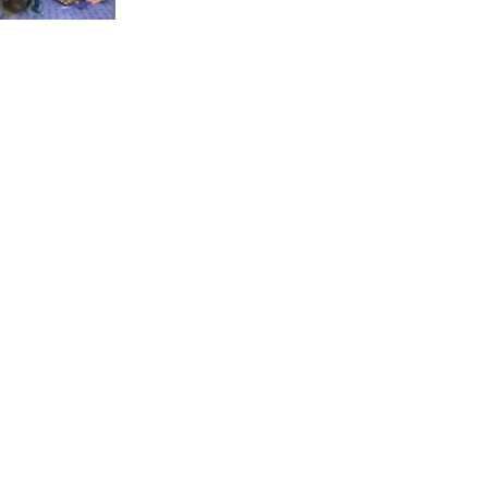
ช่วยคนจน(คลิป)