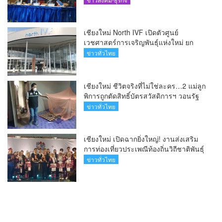
เชียงใหม่ North IVF เปิดตัวศูนย์
เวชศาสตร์การเจริญพันธุ์แห่งใหม่ ยก
ระดับเชียงใหม่สู่ ศูนย์กลางการรักษาผู้มี
ข่าวทั่วไทย
บุตรยากของภูมิภาค(คลิป)
เชียงใหม่ ชีวิตจริงที่ไม่ใช่ละคร…2 แม่ลูก
พิการถูกตัดสิทธิ์บัตรสวัสดิการฯ วอนรัฐ
ทบทวนเกณฑ์ช่วยคนจน(คลิป)
ข่าวทั่วไทย
เชียงใหม่ เปิดฉากยิ่งใหญ่! งานส่งเสริม
การท่องเที่ยวประเพณีท้องถิ่นวิถีชาติพันธุ์
ล้านนา(คลิป)
ข่าวทั่วไทย