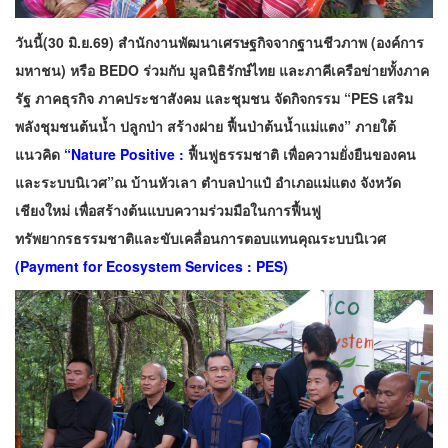
วันนี้(30 มิ.ย.69) สำนักงานพัฒนาเศรษฐกิจจากฐานชีวภาพ (องค์การ
มหาชน) หรือ BEDO ร่วมกับ มูลนิธิรักษ์ไทย และภาคีเครือข่ายทั้งภาค
รัฐ ภาคธุรกิจ ภาคประชาสังคม และชุมชน จัดกิจกรรม “PES เสริม
พลังชุมชนต้นน้ำ ปลูกป่า สร้างฝาย ฟื้นป่าต้นน้ำแม่แตง” ภายใต้
แนวคิด
“Nature Positive :
ฟื้นฟูธรรมชาติ เพื่อความยั่งยืนของคน
และระบบนิเวศ”ณ บ้านหัวเลา ตำบลป่าแป๋ อำเภอแม่แตง จังหวัด
เชียงใหม่ เพื่อสร้างต้นแบบความร่วมมือในการฟื้นฟู
ทรัพยากรธรรมชาติและขับเคลื่อนการตอบแทนคุณระบบนิเวศ
(Payment for Ecosystem Services : PES)