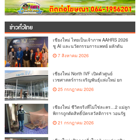
ข่าวทั่วไทย
เชียงใหม่ ไทยเป็นเจ้าภาพ AAHRS 2026
ชู AI และนวัตกรรมการแพทย์ ผลักดัน
Medical Hub และศูนย์กลางปลูกผมแห่ง
7 สิงหาคม 2026
เอเชีย(คลิป)
เชียงใหม่ North IVF เปิดตัวศูนย์
เวชศาสตร์การเจริญพันธุ์แห่งใหม่ ยก
ระดับเชียงใหม่สู่ ศูนย์กลางการรักษาผู้มี
25 กรกฎาคม 2026
บุตรยากของภูมิภาค(คลิป)
เชียงใหม่ ชีวิตจริงที่ไม่ใช่ละคร…2 แม่ลูก
พิการถูกตัดสิทธิ์บัตรสวัสดิการฯ วอนรัฐ
ทบทวนเกณฑ์ช่วยคนจน(คลิป)
21 กรกฎาคม 2026