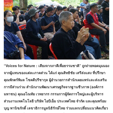
“Voices for Nature : เสียงจากภาคีเพื่อธรรมชาติ” ถูกถ่ายทอดมุมมอง
จากผู้แทนของแต่ละภาคส่วน ได้แก่ คุณสิทธิชัย เสรีส่งแสง ที่ปรึกษา
คุณพักตร์พิมล โชคดีปรีชากุล ผู้อำนวยการสำนักเผยแพร่และส่งเสริม
การมีส่วนร่วม สำนักงานพัฒนาเศรษฐกิจจากฐานชีวภาพ (องค์การ
มหาชน) คุณอโณทัย เวทยากร กรรมการผู้จัดการใหญ่และผู้บริหาร
ส่วนงานเทคโนโลยี บริษัท ไอบีเอ็ม ประเทศไทย จำกัด และคุณพร้อม
บุญ พานิชภักดิ์ เลขาธิการมูลนิธิรักษ์ไทย ร่วมแลกเปลี่ยนแนวคิดเกี่ยว