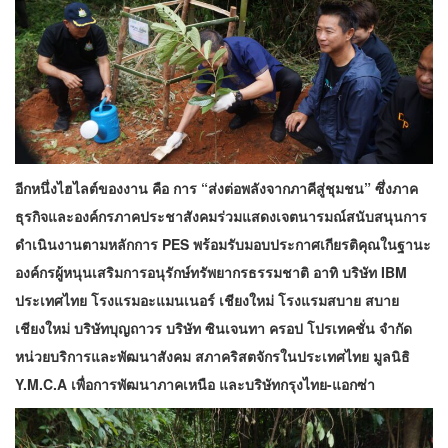
อีกหนึ่งไฮไลต์ของงาน คือ การ “ส่งต่อพลังจากภาคีสู่ชุมชน” ซึ่งภาค
ธุรกิจและองค์กรภาคประชาสังคมร่วมแสดงเจตนารมณ์สนับสนุนการ
ดำเนินงานตามหลักการ PES พร้อมรับมอบประกาศเกียรติคุณในฐานะ
องค์กรผู้หนุนเสริมการอนุรักษ์ทรัพยากรธรรมชาติ อาทิ บริษัท IBM
ประเทศไทย โรงแรมอะแมนเนอร์ เชียงใหม่ โรงแรมสบาย สบาย
เชียงใหม่ บริษัทบุญถาวร บริษัท ซินเจนทา ครอป โปรเทคชั่น จำกัด
หน่วยบริการและพัฒนาสังคม สภาคริสตจักรในประเทศไทย มูลนิธิ
Y.M.C.A เพื่อการพัฒนาภาคเหนือ และบริษัทกรุงไทย-แอกซ่า