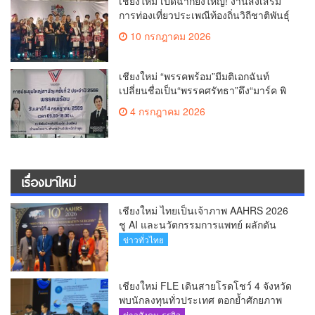
เชียงใหม่ เปิดฉากยิ่งใหญ่! งานส่งเสริม
การท่องเที่ยวประเพณีท้องถิ่นวิถีชาติพันธุ์
ล้านนา(คลิป)
10 กรกฎาคม 2026
เชียงใหม่ “พรรคพร้อม”มีมติเอกฉันท์
เปลี่ยนชื่อเป็น“พรรคศรัทธา”ดึง“มาร์ค พิ
ตบูล”นำทัพกรรมการบริหารชุดใหม่(คลิป)
4 กรกฎาคม 2026
เรื่องมาใหม่
เชียงใหม่ ไทยเป็นเจ้าภาพ AAHRS 2026
ชู AI และนวัตกรรมการแพทย์ ผลักดัน
Medical Hub และศูนย์กลางปลูกผมแห่ง
ข่าวทั่วไทย
เอเชีย(คลิป)
เชียงใหม่ FLE เดินสายโรดโชว์ 4 จังหวัด
พบนักลงทุนทั่วประเทศ ตอกย้ำศักยภาพ
ผู้นำธุรกิจระบบน้ำครบวงจร(คลิป)
ข่าวสังคม-ธุรกิจ