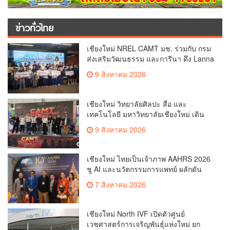
ข่าวทั่วไทย
เชียงใหม่ NREL CAMT มช. ร่วมกับ กรม
ส่งเสริมวัฒนธรรม และการีนา ดึง Lanna
Soft Power สู่ Free Fire Craftland หนุน
9 สิงหาคม 2026
เชียงใหม่มุ่งสู่มรดกโลก UNESCO (คลิป)
เชียงใหม่ วิทยาลัยศิลปะ สื่อ และ
เทคโนโลยี มหาวิทยาลัยเชียงใหม่ เดิน
หน้าสร้างแรงบันดาลใจจัดกิจกรรม
9 สิงหาคม 2026
“CAMT Digital Contest 2026”(คลิป)
เชียงใหม่ ไทยเป็นเจ้าภาพ AAHRS 2026
ชู AI และนวัตกรรมการแพทย์ ผลักดัน
Medical Hub และศูนย์กลางปลูกผมแห่ง
7 สิงหาคม 2026
เอเชีย(คลิป)
เชียงใหม่ North IVF เปิดตัวศูนย์
เวชศาสตร์การเจริญพันธุ์แห่งใหม่ ยก