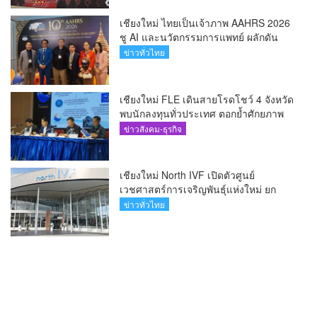
เชียงใหม่ ไทยเป็นเจ้าภาพ AAHRS 2026
ชู AI และนวัตกรรมการแพทย์ ผลักดัน
Medical Hub และศูนย์กลางปลูกผมแห่ง
ข่าวทั่วไทย
เอเชีย(คลิป)
เชียงใหม่ FLE เดินสายโรดโชว์ 4 จังหวัด
พบนักลงทุนทั่วประเทศ ตอกย้ำศักยภาพ
ผู้นำธุรกิจระบบน้ำครบวงจร(คลิป)
ข่าวสังคม-ธุรกิจ
เชียงใหม่ North IVF เปิดตัวศูนย์
เวชศาสตร์การเจริญพันธุ์แห่งใหม่ ยก
ระดับเชียงใหม่สู่ ศูนย์กลางการรักษาผู้มี
ข่าวทั่วไทย
บุตรยากของภูมิภาค(คลิป)