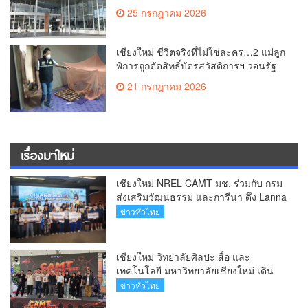
ระดับเชียงใหม่สู่ ศูนย์กลางการรักษาผู้มี
25 กรกฎาคม 2026
บุตรยากของภูมิภาค(คลิป)
เชียงใหม่ ชีวิตจริงที่ไม่ใช่ละคร…2 แม่ลูก
พิการถูกตัดสิทธิ์บัตรสวัสดิการฯ วอนรัฐ
ทบทวนเกณฑ์ช่วยคนจน(คลิป)
21 กรกฎาคม 2026
เรื่องมาใหม่
เชียงใหม่ NREL CAMT มช. ร่วมกับ กรม
ส่งเสริมวัฒนธรรม และการีนา ดึง Lanna
Soft Power สู่ Free Fire Craftland หนุน
ข่าวทั่วไทย
เชียงใหม่มุ่งสู่มรดกโลก UNESCO (คลิป)
เชียงใหม่ วิทยาลัยศิลปะ สื่อ และ
เทคโนโลยี มหาวิทยาลัยเชียงใหม่ เดิน
หน้าสร้างแรงบันดาลใจจัดกิจกรรม
ข่าวทั่วไทย
“CAMT Digital Contest 2026”(คลิป)