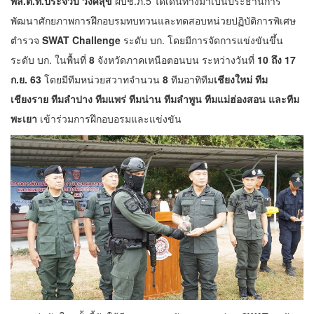
พล.ต.ท.ประจวบ วงศ์สุข
ผบช.ภ.5 ได้เดินทางมาเป็นประธานการ
พัฒนาศักยภาพการฝึกอบรมทบทวนและทดสอบหน่วยปฏิบัติการพิเศษ
ตำรวจ
SWAT Challenge
ระดับ บก. โดยมีการจัดการแข่งขันขึ้น
ระดับ บก. ในพื้นที่
8
จังหวัดภาคเหนือตอนบน ระหว่างวันที่
10 ถึง 17
ก.ย. 63
โดยมีทีมหน่วยสวาทจำนวน
8
ทีมอาทิทีม
เชียงใหม่ ทีม
เชียงราย ทีมลำปาง ทีมแพร่ ทีมน่าน ทีมลำพูน ทีมแม่ฮ่องสอน และทีม
พะเยา
เข้าร่วมการฝึกอบอรมและแข่งขัน