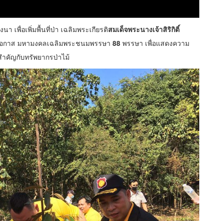
า เพื่อเพิ่มพื้นที่ป่า เฉลิมพระเกียรติ
สมเด็จพระนางเจ้าสิริกิติ์
นโอกาส มหามงคลเฉลิมพระชนมพรรษา
88
พรรษา เพื่อแสดงความ
ำคัญกับทรัพยากรป่าไม้