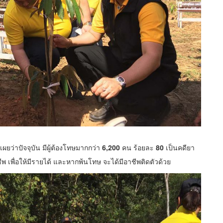
ยว่าปัจจุบัน มีผู้ต้องโทษมากกว่า
6,200
คน ร้อยละ
80
เป็นคดียา
ีพ เพื่อให้มีรายได้ และหากพ้นโทษ จะได้มีอาชีพติดตัวด้วย