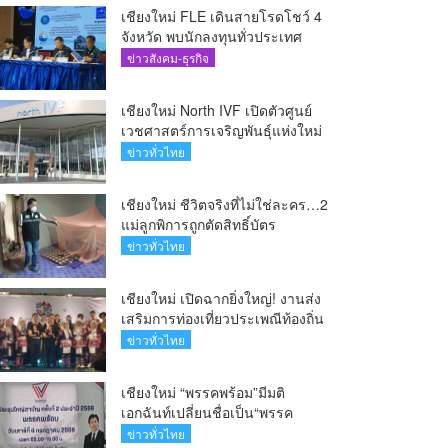
เชียงใหม่ FLE เดินสายโรดโชว์ 4
จังหวัด พบนักลงทุนทั่วประเทศ
ตอกย้ำศักยภาพผู้นำธุรกิจระบบน้ำ
ข่าวสังคม-ธุรกิจ
ครบวงจร(คลิป)
เชียงใหม่ North IVF เปิดตัวศูนย์
เวชศาสตร์การเจริญพันธุ์แห่งใหม่
ยกระดับเชียงใหม่สู่ ศูนย์กลางการ
ข่าวทั่วไทย
รักษาผู้มีบุตรยากของภูมิภาค(คลิป)
เชียงใหม่ ชีวิตจริงที่ไม่ใช่ละคร…2
แม่ลูกพิการถูกตัดสิทธิ์บัตร
สวัสดิการฯ วอนรัฐทบทวนเกณฑ์
ข่าวทั่วไทย
ช่วยคนจน(คลิป)
เชียงใหม่ เปิดฉากยิ่งใหญ่! งานส่ง
เสริมการท่องเที่ยวประเพณีท้องถิ่น
วิถีชาติพันธุ์ล้านนา(คลิป)
ข่าวทั่วไทย
เชียงใหม่ “พรรคพร้อม”มีมติ
เอกฉันท์เปลี่ยนชื่อเป็น“พรรค
ศรัทธา”ดึง“มาร์ค พิตบูล”นำทัพ
ข่าวทั่วไทย