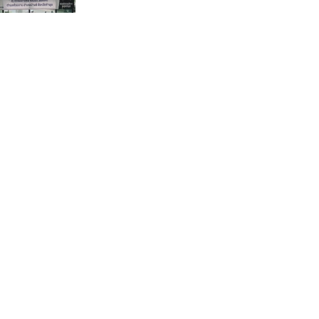
กรรมการบริหารชุดใหม่(คลิป)