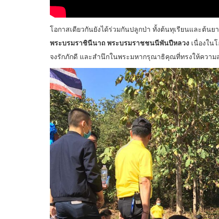
โอกาสเดียวกันยังได้ร่วมกันปลูกป่า ทั้งต้นทุเรียนและต้นยางน
พระบรมราชินีนาถ พระบรมราชชนนีพันปีหลวง
เนื่องใ
จงรักภักดี และสำนึกในพระมหากรุณาธิคุณที่ทรงให้ความส