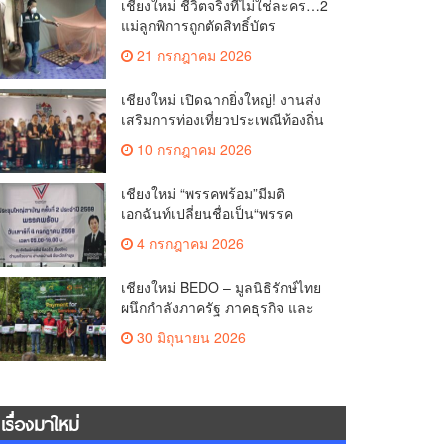
เชียงใหม่ ชีวิตจริงที่ไม่ใช่ละคร…2
แม่ลูกพิการถูกตัดสิทธิ์บัตร
สวัสดิการฯ วอนรัฐทบทวนเกณฑ์
21 กรกฎาคม 2026
ช่วยคนจน(คลิป)
เชียงใหม่ เปิดฉากยิ่งใหญ่! งานส่ง
เสริมการท่องเที่ยวประเพณีท้องถิ่น
วิถีชาติพันธุ์ล้านนา(คลิป)
10 กรกฎาคม 2026
เชียงใหม่ “พรรคพร้อม”มีมติ
เอกฉันท์เปลี่ยนชื่อเป็น“พรรค
ศรัทธา”ดึง“มาร์ค พิตบูล”นำทัพ
4 กรกฎาคม 2026
กรรมการบริหารชุดใหม่(คลิป)
เชียงใหม่ BEDO – มูลนิธิรักษ์ไทย
ผนึกกำลังภาครัฐ ภาคธุรกิจ และ
ชุมชน เปิดเวที “Nature Positive”
30 มิถุนายน 2026
เสริมพลังชุมชนผู้พิทักษ์ป่าต้นน้ำ
ผ่านกลไก PES ฟื้นฟูป่า สร้างฝาย
และสร้างอนาคตที่ยั่งยืน(คลิป)
เรื่องมาใหม่