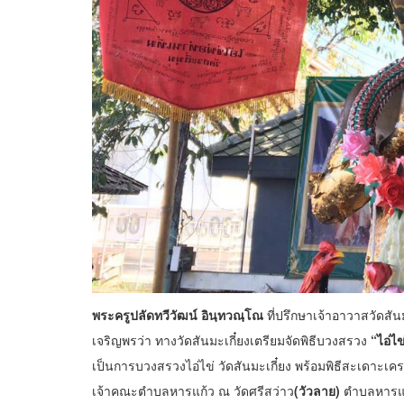
พระครูปลัดทวีวัฒน์ อินฺทวณฺโณ
ที่ปรึกษาเจ้าอาวาสวัดสั
เจริญพรว่า ทางวัดสันมะเกี๋ยงเตรียมจัดพิธีบวงสรวง
“ไอ่ไข
เป็นการบวงสรวงไอ่ไข่ วัดสันมะเกี๋ยง พร้อมพิธีสะเดาะเค
เจ้าคณะตำบลหารแก้ว ณ วัดศรีสว่าว
(วัวลาย)
ตำบลหารแก้