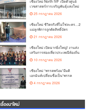
เชียงใหม่ North IVF เปิดตัวศูนย์
เวชศาสตร์การเจริญพันธุ์แห่งใหม่
ยกระดับเชียงใหม่สู่ ศูนย์กลางการ
25 กรกฎาคม 2026
รักษาผู้มีบุตรยากของภูมิภาค(คลิป)
เชียงใหม่ ชีวิตจริงที่ไม่ใช่ละคร…2
แม่ลูกพิการถูกตัดสิทธิ์บัตร
สวัสดิการฯ วอนรัฐทบทวนเกณฑ์
21 กรกฎาคม 2026
ช่วยคนจน(คลิป)
เชียงใหม่ เปิดฉากยิ่งใหญ่! งานส่ง
เสริมการท่องเที่ยวประเพณีท้องถิ่น
วิถีชาติพันธุ์ล้านนา(คลิป)
10 กรกฎาคม 2026
เชียงใหม่ “พรรคพร้อม”มีมติ
เอกฉันท์เปลี่ยนชื่อเป็น“พรรค
ศรัทธา”ดึง“มาร์ค พิตบูล”นำทัพ
4 กรกฎาคม 2026
กรรมการบริหารชุดใหม่(คลิป)
เรื่องมาใหม่