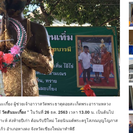
นมะเกี๋ยง ผู้ช่วยเจ้าอาวาสวัดพระธาตุดอยสะเก็ดพระอารามหลวง
่ วัดสันมะเกี๋ยง “
ในวันที่
26
ธค.
2563
เวลา
13.00
น. เป็นต้นไป
ราะห์ ส่งท้ายปีเก่า ต้อนรับปีใหม่ โดยนินมต์พระครูโสภณบุญโญภาส
ว อำเภอหางดง จังหวัดเชียงใหม่มาทำพิธี