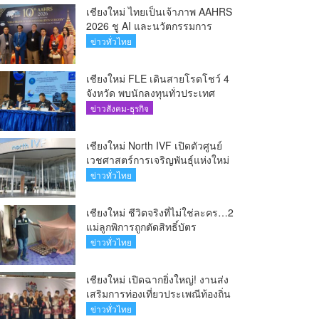
เชียงใหม่ ไทยเป็นเจ้าภาพ AAHRS
2026 ชู AI และนวัตกรรมการ
แพทย์ ผลักดัน Medical Hub และ
ข่าวทั่วไทย
ศูนย์กลางปลูกผมแห่งเอเชีย(คลิป)
เชียงใหม่ FLE เดินสายโรดโชว์ 4
จังหวัด พบนักลงทุนทั่วประเทศ
ตอกย้ำศักยภาพผู้นำธุรกิจระบบน้ำ
ข่าวสังคม-ธุรกิจ
ครบวงจร(คลิป)
เชียงใหม่ North IVF เปิดตัวศูนย์
เวชศาสตร์การเจริญพันธุ์แห่งใหม่
ยกระดับเชียงใหม่สู่ ศูนย์กลางการ
ข่าวทั่วไทย
รักษาผู้มีบุตรยากของภูมิภาค(คลิป)
เชียงใหม่ ชีวิตจริงที่ไม่ใช่ละคร…2
แม่ลูกพิการถูกตัดสิทธิ์บัตร
สวัสดิการฯ วอนรัฐทบทวนเกณฑ์
ข่าวทั่วไทย
ช่วยคนจน(คลิป)
เชียงใหม่ เปิดฉากยิ่งใหญ่! งานส่ง
เสริมการท่องเที่ยวประเพณีท้องถิ่น
วิถีชาติพันธุ์ล้านนา(คลิป)
ข่าวทั่วไทย