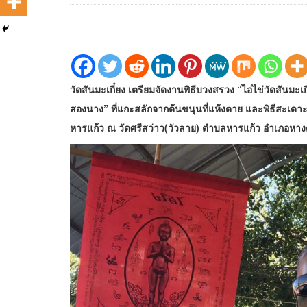
วัดสันมะเกี๋ยง เตรียมจัดงานพิธีบวงสรวง “ไอ่ไข่วัดสันมะเ
สองนาง” ที่แกะสลักจากต้นขนุนที่แห้งตาย และพิธีสะเ
หารแก้ว ณ วัดศรีสว่าว(วัวลาย) ตำบลหารแก้ว อำเภอหางดง