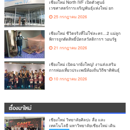
เชียงใหม่ North IVF เปิดตัวศูนย์
เวชศาสตร์การเจริญพันธุ์แห่งใหม่ ยก
ระดับเชียงใหม่สู่ ศูนย์กลางการรักษาผู้มี
25 กรกฎาคม 2026
บุตรยากของภูมิภาค(คลิป)
เชียงใหม่ ชีวิตจริงที่ไม่ใช่ละคร…2 แม่ลูก
พิการถูกตัดสิทธิ์บัตรสวัสดิการฯ วอนรัฐ
ทบทวนเกณฑ์ช่วยคนจน(คลิป)
21 กรกฎาคม 2026
เชียงใหม่ เปิดฉากยิ่งใหญ่! งานส่งเสริม
การท่องเที่ยวประเพณีท้องถิ่นวิถีชาติพันธุ์
ล้านนา(คลิป)
10 กรกฎาคม 2026
เรื่องมาใหม่
เชียงใหม่ วิทยาลัยศิลปะ สื่อ และ
เทคโนโลยี มหาวิทยาลัยเชียงใหม่ เดิน