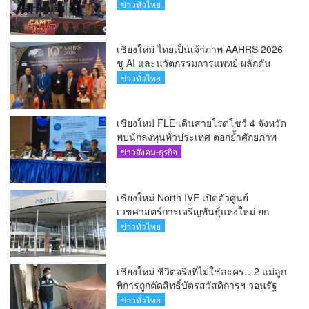
หน้าสร้างแรงบันดาลใจจัดกิจกรรม
ข่าวทั่วไทย
“CAMT Digital Contest 2026”(คลิป)
เชียงใหม่ ไทยเป็นเจ้าภาพ AAHRS 2026
ชู AI และนวัตกรรมการแพทย์ ผลักดัน
Medical Hub และศูนย์กลางปลูกผมแห่ง
ข่าวทั่วไทย
เอเชีย(คลิป)
เชียงใหม่ FLE เดินสายโรดโชว์ 4 จังหวัด
พบนักลงทุนทั่วประเทศ ตอกย้ำศักยภาพ
ผู้นำธุรกิจระบบน้ำครบวงจร(คลิป)
ข่าวสังคม-ธุรกิจ
เชียงใหม่ North IVF เปิดตัวศูนย์
เวชศาสตร์การเจริญพันธุ์แห่งใหม่ ยก
ระดับเชียงใหม่สู่ ศูนย์กลางการรักษาผู้มี
ข่าวทั่วไทย
บุตรยากของภูมิภาค(คลิป)
เชียงใหม่ ชีวิตจริงที่ไม่ใช่ละคร…2 แม่ลูก
พิการถูกตัดสิทธิ์บัตรสวัสดิการฯ วอนรัฐ
ทบทวนเกณฑ์ช่วยคนจน(คลิป)
ข่าวทั่วไทย