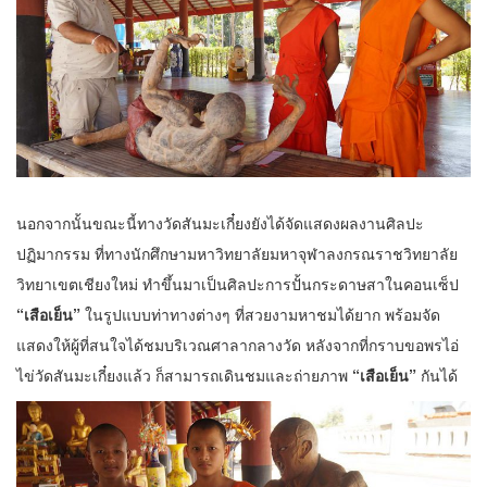
นอกจากนั้นขณะนี้ทางวัดสันมะเกี๋ยงยังได้จัดแสดงผลงานศิลปะ
ปฏิมากรรม ที่ทางนักศึกษามหาวิทยาลัยมหาจุฬาลงกรณราชวิทยาลัย
วิทยาเขตเชียงใหม่ ทำขึ้นมาเป็นศิลปะการปั้นกระดาษสาในคอนเซ็ป
“เสือเย็น”
ในรูปแบบท่าทางต่างๆ ที่สวยงามหาชมได้ยาก พร้อมจัด
แสดงให้ผู้ที่สนใจได้ชมบริเวณศาลากลางวัด หลังจากที่กราบขอพรไอ่
ไข่วัดสันมะเกี๋ยงแล้ว ก็สามารถเดินชมและถ่ายภาพ
“เสือเย็น”
กันได้