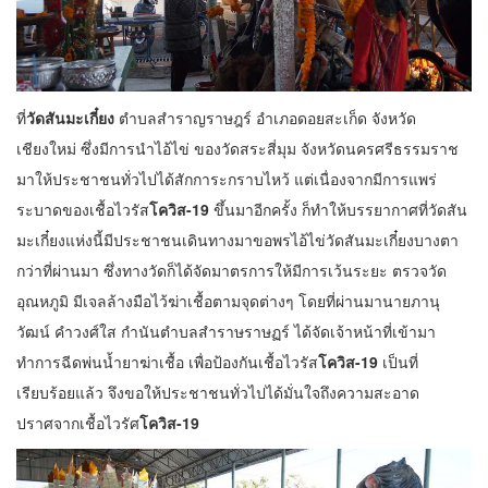
ที่
วัดสันมะเกี๋ยง
ตำบลสำราญราษฎร์ อำเภอดอยสะเก็ด จังหวัด
เชียงใหม่ ซึ่งมีการนำไอ้ไข่ ของวัดสระสี่มุม จังหวัดนครศรีธรรมราช
มาให้ประชาชนทั่วไปได้สักการะกราบไหว้ แต่เนื่องจากมีการแพร่
ระบาดของเชื้อไวรัส
โควิส-19
ขึ้นมาอีกครั้ง ก็ทำให้บรรยากาศที่วัดสัน
มะเกี๋ยงแห่งนี้มีประชาชนเดินทางมาขอพรไอ้ไข่วัดสันมะเกี๋ยงบางตา
กว่าที่ผ่านมา ซึ่งทางวัดก็ได้จัดมาตรการให้มีการเว้นระยะ ตรวจวัด
อุณหภูมิ มีเจลล้างมือไว้ฆ่าเชื้อตามจุดต่างๆ โดยที่ผ่านมานายภานุ
วัฒน์ คำวงศ์ใส กำนันตำบลสำราษราษฏร์ ได้จัดเจ้าหน้าที่เข้ามา
ทำการฉีดพ่นน้ำยาฆ่าเชื้อ เพื่อป้องกันเชื้อไวรัส
โควิส-19
เป็นที่
เรียบร้อยแล้ว จึงขอให้ประชาชนทั่วไปได้มั่นใจถึงความสะอาด
ปราศจากเชื้อไวรัศ
โควิส-19