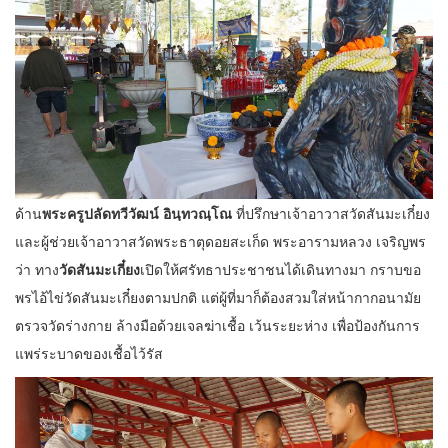
ด้าน
พระครูปลัดทวีวัฒน์ อินฺทวณฺโณ
ที่ปรึกษาเจ้าอาวาสวัดสันมะเกี๋ยง
และผู้ช่วยเจ้าอาวาสวัดพระธาตุดอยสะเก็ด พระอารามหลวง เจริญพร
ว่า ทาง
วัดสันมะเกี๋ยง
เปิดให้ศรัทธาประชาชนได้เดินทางมา กราบขอ
พรไอ้ไข่วัดสันมะเกี๋ยงตามปกติ แต่ผู้ที่มาก็ต้องสวมใส่หน้ากากอนามัย
ตรวจวัดร่างกาย ล้างมือด้วยเจลฆ่าเชื้อ เว้นระยะห่าง เพื่อป้องกันการ
แพร่ระบาดของเชื้อไว้รัส