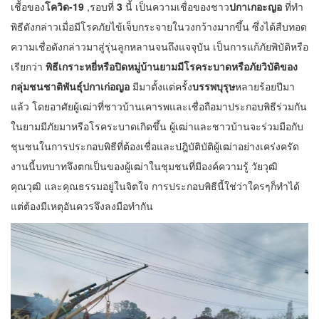
เชื้อของ
โควิด-19
,รอบที่
3
นี้ เป็นความเชื่อของชาว
ปกาเกอะญอ
ที่ทำ
พิธีดังกล่าวเมื่อมีโรคภัยไข้เจ็บกระจายในวงกว้างมากขึ้น ซึ่งได้สืบทอด
ความเชื่อดังกล่าวมาสู่รุ่นลูกหลานจนถึงแจจุบัน เป็นการแก้ภัยพิบัติหรือ
เรียกว่า
พิธีเกราะหยี่หรือปิดหมู่บ้านยามมีโรคระบาดหรือภัยวิบัติของ
กลุ่มชนชาติพันธุ์ปกาเก่อญอ
มีมาตั้งแต่ครั้ง
บรรพบุรุษ
หลายร้อยปีมา
แล้ว โดยอาศัยผู้เฒ่าที่ชาวบ้านเคารพและเชื่อถือมาประกอบพิธีร่วมกัน
ในยามมีภัยมาหรือโรคระบาดเกิดขึ้น ผู้เฒ่าและชาวบ้านจะร่วมมือกับ
ชุนชนในการประกอบพิธีที่ต้องเชื่อและปฎิบัติบัติผู้เฒ่าอย่างเคร่งครัด
งานนี้บทบาทจึงตกเป็นของผู้เฒ่าในชุมชนที่มีองค์ความรู้ วัยวุฒิ
คุณวุฒิ และคุณธรรมอยู่ในจิตใจ การประกอบพิธีนี้ใช่ว่าใครๆก็ทำได้
แต่ต้องมีเหตุอันควรจึงลงมือทำกัน