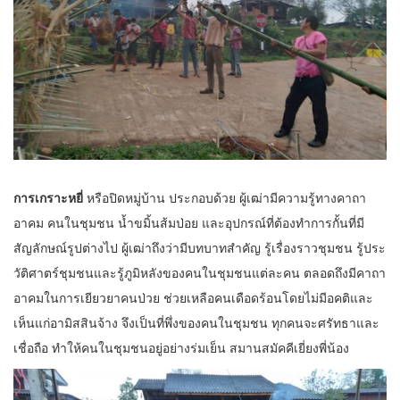
การเกราะหยี่
หรือปิดหมู่บ้าน ประกอบด้วย ผู้เฒ่ามีความรู้ทางคาถา
อาคม คนในชุมชน น้ำขมิ้นส้มป่อย และอุปกรณ์ที่ต้องทำการกั้นที่มี
สัญลักษณ์รูปต่างไป ผู้เฒ่าถึงว่ามีบทบาทสำคัญ รู้เรื่องราวชุมชน รู้ประ
วัติศาตร์ชุมชนและรู้ภูมิหลังของคนในชุมชนแต่ละคน ตลอดถึงมีคาถา
อาคมในการเยียวยาคนป่วย ช่วยเหลือคนเดือดร้อนโดยไม่มีอคติและ
เห็นแก่อามิสสินจ้าง จึงเป็นที่พึ่งของคนในชุมชน ทุกคนจะศรัทธาและ
เชื่อถือ ทำให้คนในชุมชนอยู่อย่างร่มเย็น สมานสมัคคีเยี่ยงพี่น้อง