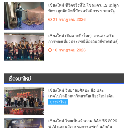
เชียงใหม่ ชีวิตจริงที่ไม่ใช่ละคร…2 แม่ลูก
พิการถูกตัดสิทธิ์บัตรสวัสดิการฯ วอนรัฐ
ทบทวนเกณฑ์ช่วยคนจน(คลิป)
21 กรกฎาคม 2026
เชียงใหม่ เปิดฉากยิ่งใหญ่! งานส่งเสริม
การท่องเที่ยวประเพณีท้องถิ่นวิถีชาติพันธุ์
ล้านนา(คลิป)
10 กรกฎาคม 2026
เรื่องมาใหม่
เชียงใหม่ วิทยาลัยศิลปะ สื่อ และ
เทคโนโลยี มหาวิทยาลัยเชียงใหม่ เดิน
หน้าสร้างแรงบันดาลใจจัดกิจกรรม
ข่าวทั่วไทย
“CAMT Digital Contest 2026”(คลิป)
เชียงใหม่ ไทยเป็นเจ้าภาพ AAHRS 2026
ชู AI และนวัตกรรมการแพทย์ ผลักดัน