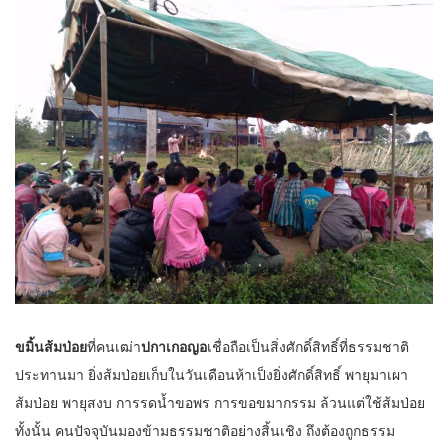
ขมิ้นส้มป่อย
ที่คนเฒ่า
ปกาเกอญอ
เชื่อถือเป็นสิ่งศักดิ์สิทธิ์ที่ธรรมชาติ
ประทานมา ยิ่งส้มป่อยเก็บในวันเดือนห้าเป็งยิ่งศักดิ์สิทธิ์ พายุมาเผา
ส้มป่อย พายุสงบ การรดน้ำขอพร การขอขมากรรม ล้วนแต่ใช้ส้มป่อย
ทั้งนั้น คนปัจจุบันมองข้ามธรรมชาติอย่างสิ้นเชิง ถึงต้องถูกธรรม