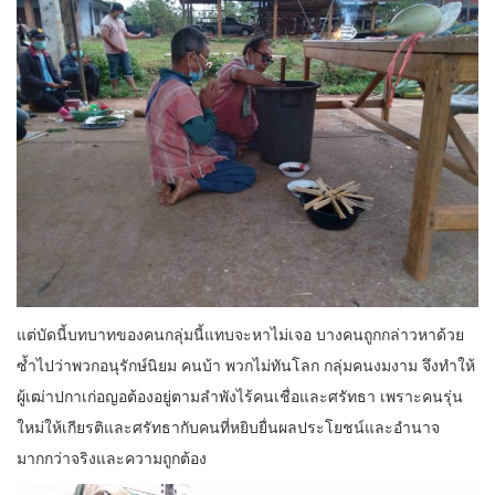
แต่บัดนี้บทบาทของคนกลุ่มนี้แทบจะหาไม่เจอ บางคนถูกกล่าวหาด้วย
ซ้ำไปว่าพวกอนุรักษ์นิยม คนบ้า พวกไม่ทันโลก กลุ่มคนงมงาม จึงทำให้
ผู้เฒ่าปกาเก่อญอต้องอยู่ตามลำพังไร้คนเชื่อและศรัทธา เพราะคนรุ่น
ใหม่ให้เกียรติและศรัทธากับคนที่หยิบยื่นผลประโยชน์และอำนาจ
มากกว่าจริงและความถูกต้อง