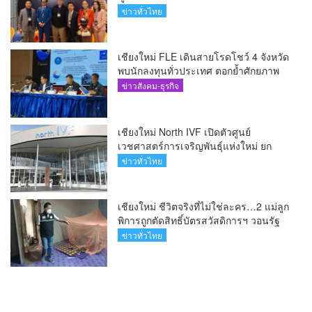
Medical Hub และศูนย์กลางปลูกผมแห่ง
ข่าวทั่วไทย
เอเชีย(คลิป)
เชียงใหม่ FLE เดินสายโรดโชว์ 4 จังหวัด
พบนักลงทุนทั่วประเทศ ตอกย้ำศักยภาพ
ผู้นำธุรกิจระบบน้ำครบวงจร(คลิป)
ข่าวสังคม-ธุรกิจ
เชียงใหม่ North IVF เปิดตัวศูนย์
เวชศาสตร์การเจริญพันธุ์แห่งใหม่ ยก
ระดับเชียงใหม่สู่ ศูนย์กลางการรักษาผู้มี
ข่าวทั่วไทย
บุตรยากของภูมิภาค(คลิป)
เชียงใหม่ ชีวิตจริงที่ไม่ใช่ละคร…2 แม่ลูก
พิการถูกตัดสิทธิ์บัตรสวัสดิการฯ วอนรัฐ
ทบทวนเกณฑ์ช่วยคนจน(คลิป)
ข่าวทั่วไทย