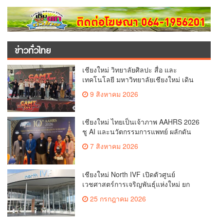
ข่าวทั่วไทย
เชียงใหม่ วิทยาลัยศิลปะ สื่อ และ
เทคโนโลยี มหาวิทยาลัยเชียงใหม่ เดิน
หน้าสร้างแรงบันดาลใจจัดกิจกรรม
9 สิงหาคม 2026
“CAMT Digital Contest 2026”(คลิป)
เชียงใหม่ ไทยเป็นเจ้าภาพ AAHRS 2026
ชู AI และนวัตกรรมการแพทย์ ผลักดัน
Medical Hub และศูนย์กลางปลูกผมแห่ง
7 สิงหาคม 2026
เอเชีย(คลิป)
เชียงใหม่ North IVF เปิดตัวศูนย์
เวชศาสตร์การเจริญพันธุ์แห่งใหม่ ยก
ระดับเชียงใหม่สู่ ศูนย์กลางการรักษาผู้มี
25 กรกฎาคม 2026
บุตรยากของภูมิภาค(คลิป)