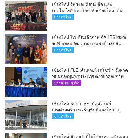
เชียงใหม่ วิทยาลัยศิลปะ สื่อ และ
เทคโนโลยี มหาวิทยาลัยเชียงใหม่ เดิน
หน้าสร้างแรงบันดาลใจจัดกิจกรรม
ข่าวทั่วไทย
“CAMT Digital Contest 2026”(คลิป)
เชียงใหม่ ไทยเป็นเจ้าภาพ AAHRS 2026
ชู AI และนวัตกรรมการแพทย์ ผลักดัน
Medical Hub และศูนย์กลางปลูกผมแห่ง
ข่าวทั่วไทย
เอเชีย(คลิป)
เชียงใหม่ FLE เดินสายโรดโชว์ 4 จังหวัด
พบนักลงทุนทั่วประเทศ ตอกย้ำศักยภาพ
ผู้นำธุรกิจระบบน้ำครบวงจร(คลิป)
ข่าวสังคม-ธุรกิจ
เชียงใหม่ North IVF เปิดตัวศูนย์
เวชศาสตร์การเจริญพันธุ์แห่งใหม่ ยก
ระดับเชียงใหม่สู่ ศูนย์กลางการรักษาผู้มี
ข่าวทั่วไทย
บุตรยากของภูมิภาค(คลิป)
เชียงใหม่ ชีวิตจริงที่ไม่ใช่ละคร…2 แม่ลูก