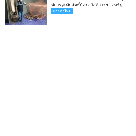
พิการถูกตัดสิทธิ์บัตรสวัสดิการฯ วอนรัฐ
ทบทวนเกณฑ์ช่วยคนจน(คลิป)
ข่าวทั่วไทย