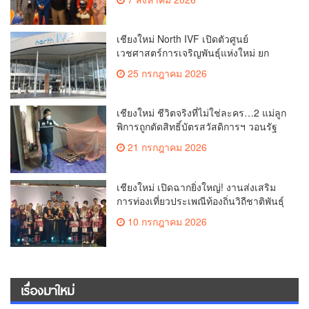
เอเชีย(คลิป)
เชียงใหม่ North IVF เปิดตัวศูนย์
เวชศาสตร์การเจริญพันธุ์แห่งใหม่ ยก
ระดับเชียงใหม่สู่ ศูนย์กลางการรักษาผู้มี
25 กรกฎาคม 2026
บุตรยากของภูมิภาค(คลิป)
เชียงใหม่ ชีวิตจริงที่ไม่ใช่ละคร…2 แม่ลูก
พิการถูกตัดสิทธิ์บัตรสวัสดิการฯ วอนรัฐ
ทบทวนเกณฑ์ช่วยคนจน(คลิป)
21 กรกฎาคม 2026
เชียงใหม่ เปิดฉากยิ่งใหญ่! งานส่งเสริม
การท่องเที่ยวประเพณีท้องถิ่นวิถีชาติพันธุ์
ล้านนา(คลิป)
10 กรกฎาคม 2026
เรื่องมาใหม่