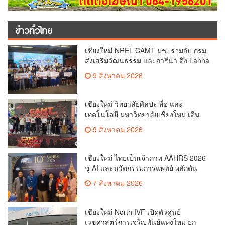
ข่าวทั่วไทย
เชียงใหม่ NREL CAMT มช. ร่วมกับ กรม
ส่งเสริมวัฒนธรรม และการีนา ดึง Lanna
Soft Power สู่ Free Fire Craftland หนุน
9 สิงหาคม 2026
เชียงใหม่มุ่งสู่มรดกโลก UNESCO (คลิป)
เชียงใหม่ วิทยาลัยศิลปะ สื่อ และ
เทคโนโลยี มหาวิทยาลัยเชียงใหม่ เดิน
หน้าสร้างแรงบันดาลใจจัดกิจกรรม
9 สิงหาคม 2026
“CAMT Digital Contest 2026”(คลิป)
เชียงใหม่ ไทยเป็นเจ้าภาพ AAHRS 2026
ชู AI และนวัตกรรมการแพทย์ ผลักดัน
Medical Hub และศูนย์กลางปลูกผมแห่ง
7 สิงหาคม 2026
เอเชีย(คลิป)
เชียงใหม่ North IVF เปิดตัวศูนย์
เวชศาสตร์การเจริญพันธุ์แห่งใหม่ ยก