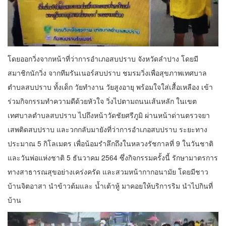
โดยออกวิ่งจากหน้าที่ว่าการอำเภอสบปราบ จังหวัดลำปาง โดยมี
สมาชิกนักวิ่ง จากทีมรันเนอร์สบปราบ ชมรมวิ่งเพื่อสุขภาพเทศบาล
ตำบลสบปราบ ทั้งเด็ก วัยทำงาน วัยสูงอายุ พร้อมใจใส่เสื้อเหลือง เข้า
ร่วมกิจกรรมทำความดีด้วยหัวใจ วิ่งไปตามถนนเส้นหลัก ในเขต
เทศบาลตำบลสบปราบ ไปถึงหน้าวัดชัยศรีภูมิ ผ่านหน้าด่านตรวจยา
เสพติดสบปราบ และวกกลับมายังที่ว่าการอำเภอสบปราบ ระยะทาง
ประมาณ 5 กิโลเมตร เพื่อน้อมรำลึกถึงในหลวงรัชกาลที่ 9 ในวันชาติ
และวันพ่อแห่งชาติ 5 ธันวาคม 2564 ซึ่งกิจกรรมครั้งนี้ รักษามาตรการ
ทางสาธารณสุขอย่างเคร่งครัด และสวมหน้ากากอนามัย โดยมีชาว
บ้านจิตอาสา นำข้าวต้มและ น้ำเต้าหู้ มาคอยให้บริการริม นำไปกินที่
บ้าน