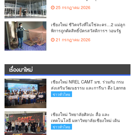
ระดับเชียงใหม่สู่ ศูนย์กลางการรักษาผู้มี
25 กรกฎาคม 2026
บุตรยากของภูมิภาค(คลิป)
เชียงใหม่ ชีวิตจริงที่ไม่ใช่ละคร…2 แม่ลูก
พิการถูกตัดสิทธิ์บัตรสวัสดิการฯ วอนรัฐ
ทบทวนเกณฑ์ช่วยคนจน(คลิป)
21 กรกฎาคม 2026
เรื่องมาใหม่
เชียงใหม่ NREL CAMT มช. ร่วมกับ กรม
ส่งเสริมวัฒนธรรม และการีนา ดึง Lanna
Soft Power สู่ Free Fire Craftland หนุน
ข่าวทั่วไทย
เชียงใหม่มุ่งสู่มรดกโลก UNESCO (คลิป)
เชียงใหม่ วิทยาลัยศิลปะ สื่อ และ
เทคโนโลยี มหาวิทยาลัยเชียงใหม่ เดิน
หน้าสร้างแรงบันดาลใจจัดกิจกรรม
ข่าวทั่วไทย
“CAMT Digital Contest 2026”(คลิป)