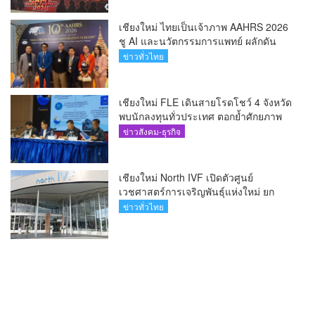
เชียงใหม่ ไทยเป็นเจ้าภาพ AAHRS 2026
ชู AI และนวัตกรรมการแพทย์ ผลักดัน
Medical Hub และศูนย์กลางปลูกผมแห่ง
ข่าวทั่วไทย
เอเชีย(คลิป)
เชียงใหม่ FLE เดินสายโรดโชว์ 4 จังหวัด
พบนักลงทุนทั่วประเทศ ตอกย้ำศักยภาพ
ผู้นำธุรกิจระบบน้ำครบวงจร(คลิป)
ข่าวสังคม-ธุรกิจ
เชียงใหม่ North IVF เปิดตัวศูนย์
เวชศาสตร์การเจริญพันธุ์แห่งใหม่ ยก
ระดับเชียงใหม่สู่ ศูนย์กลางการรักษาผู้มี
ข่าวทั่วไทย
บุตรยากของภูมิภาค(คลิป)