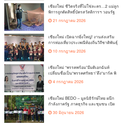
เชียงใหม่ ชีวิตจริงที่ไม่ใช่ละคร…2 แม่ลูก
พิการถูกตัดสิทธิ์บัตรสวัสดิการฯ วอนรัฐ
ทบทวนเกณฑ์ช่วยคนจน(คลิป)
21 กรกฎาคม 2026
เชียงใหม่ เปิดฉากยิ่งใหญ่! งานส่งเสริม
การท่องเที่ยวประเพณีท้องถิ่นวิถีชาติพันธุ์
ล้านนา(คลิป)
10 กรกฎาคม 2026
เชียงใหม่ “พรรคพร้อม”มีมติเอกฉันท์
เปลี่ยนชื่อเป็น“พรรคศรัทธา”ดึง“มาร์ค พิ
ตบูล”นำทัพกรรมการบริหารชุดใหม่(คลิป)
4 กรกฎาคม 2026
เชียงใหม่ BEDO – มูลนิธิรักษ์ไทย ผนึก
กำลังภาครัฐ ภาคธุรกิจ และชุมชน เปิด
เวที “Nature Positive” เสริมพลังชุมชนผู้
30 มิถุนายน 2026
พิทักษ์ป่าต้นน้ำ ผ่านกลไก PES ฟื้นฟูป่า
สร้างฝาย และสร้างอนาคตที่ยั่งยืน(คลิป)