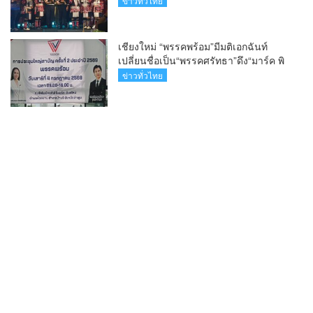
ข่าวทั่วไทย
เชียงใหม่ “พรรคพร้อม”มีมติเอกฉันท์
เปลี่ยนชื่อเป็น“พรรคศรัทธา”ดึง“มาร์ค พิ
ตบูล”นำทัพกรรมการบริหารชุดใหม่(คลิป)
ข่าวทั่วไทย