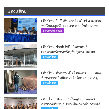
เรื่องมาใหม่
เชียงใหม่ FLE เดินสายโรดโชว์ 4 จังหวัด
พบนักลงทุนทั่วประเทศ ตอกย้ำศักยภาพ
ผู้นำธุรกิจระบบน้ำครบวงจร(คลิป)
ข่าวสังคม-ธุรกิจ
เชียงใหม่ North IVF เปิดตัวศูนย์
เวชศาสตร์การเจริญพันธุ์แห่งใหม่ ยก
ระดับเชียงใหม่สู่ ศูนย์กลางการรักษาผู้มี
ข่าวทั่วไทย
บุตรยากของภูมิภาค(คลิป)
เชียงใหม่ ชีวิตจริงที่ไม่ใช่ละคร…2 แม่ลูก
พิการถูกตัดสิทธิ์บัตรสวัสดิการฯ วอนรัฐ
ทบทวนเกณฑ์ช่วยคนจน(คลิป)
ข่าวทั่วไทย
เชียงใหม่ เปิดฉากยิ่งใหญ่! งานส่งเสริม
การท่องเที่ยวประเพณีท้องถิ่นวิถีชาติพันธุ์
ล้านนา(คลิป)