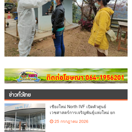
ข่าวทั่วไทย
เชียงใหม่ North IVF เปิดตัวศูนย์
เวชศาสตร์การเจริญพันธุ์แห่งใหม่ ยก
ระดับเชียงใหม่สู่ ศูนย์กลางการรักษาผู้มี
25 กรกฎาคม 2026
บุตรยากของภูมิภาค(คลิป)