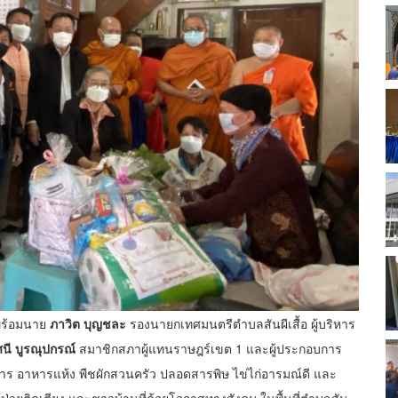
พร้อมนาย
ภาวิต บุญชละ
รองนายกเทศมนตรีตำบลสันผีเสื้อ ผู้บริหาร
นี บูรณุปกรณ์
สมาชิกสภาผู้แทนราษฎร์เขต 1 และผู้ประกอบการ
าร อาหารแห้ง พืชผักสวนครัว ปลอดสารพิษ ไข่ไก่อารมณ์ดี และ
้ป่วยติดเตียง และชาวบ้านที่ด้อยโอกาสทางสังคม ในพื้นที่ตำบลสัน