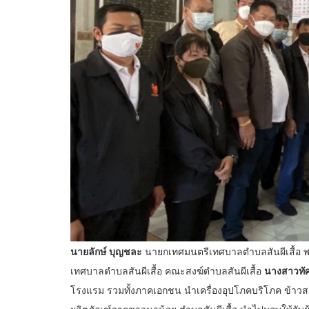
นายลักษ์ บุญชละ
นายกเทศมนตรีเทศบาลตำบลสันผีเสื้อ 
เทศบาลตำบลสันผีเสื้อ คณะสงฆ์ตำบลสันผีเสื้อ
นางสาวทัศ
โรงแรม รวมทั้งภาคเอกชน นำเครื่องอุปโภคบริโภค ข้าวส
ผลิตภัณฑ์จากชาวนาน้อย ตำบลสันผีเสื้อ นำไปมอบให้กับผู