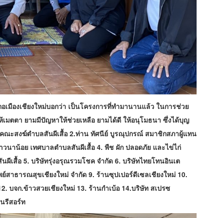
ำเภอเมืองเชียงใหม่บอกว่า เป็นโครงการที่ทำมานานแล้ว ในการช่วย
้เมตตา ยามมีปัญหาให้ช่วยเหลือ ยามได้ดี ให้อนุโมธนา ซึ่งได้บุญ
 คณะสงฆ์ตำบลสันผีเสื้อ 2.ท่าน ทัศนีย์ บูรณุปกรณ์ สมาชิกสภาผู้แทน
นาน้อย เทศบาลตำบลสันผีเสื้อ 4. พืช ผัก ปลอดภัย และไข่ไก่
ผีเสื้อ 5. บริษัทรุ่งอรุณรวมโชค จำกัด 6. บริษัทไทยโทนอินเต
์สาธารณสุขเชียงใหม่ จำกัด 9. ร้านซุปเปอร์ดีเซลเชียงใหม่ 10.
12. บจก.ข้าวสวยเชียงใหม่ 13. ร้านกำเบ้อ 14.บริษัท สเปรซ
ูนรีสอร์ท