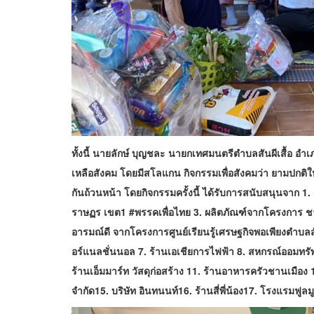
ทั้งนี้ นายลักษ์ บุญชละ นายกเทศมนตรีตำบลสันผีเสื้อ อ
เหลือสังคม โดยมีสโลแกน กิจกรรมเพื่อสังคมว่า ยามปกติให
กันถ้วนหน้า โดยกิจกรรมครั้งนี้ ได้รับการสนับสนุนจาก 1.
ราษฏร เขต1 #พรรคเพื่อไทย 3. ผลิตภัณฑ์จากโครงการ ชาว
อารมณ์ดี จากโครงการศูนย์เรียนรู้เศรษฐกิจพอเพียงตำบลสัน
อร์แนลชั่นนอล 7. ร้านเอเชียการไฟฟ้า 8. สหกรณ์ออมทรัพย
ร้านเอ็มมาร์ท วัสดุก่อสร้าง 11. ร้านอาหารครัวชานเมือง 
จำกัด15. บริษัท อินทนนท์16. ร้านสี่พี่น้อง17. โรงแรมฟูลม