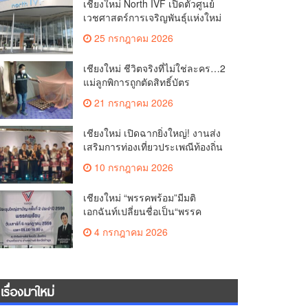
เชียงใหม่ North IVF เปิดตัวศูนย์
เวชศาสตร์การเจริญพันธุ์แห่งใหม่
ยกระดับเชียงใหม่สู่ ศูนย์กลางการ
25 กรกฎาคม 2026
รักษาผู้มีบุตรยากของภูมิภาค(คลิป)
เชียงใหม่ ชีวิตจริงที่ไม่ใช่ละคร…2
แม่ลูกพิการถูกตัดสิทธิ์บัตร
สวัสดิการฯ วอนรัฐทบทวนเกณฑ์
21 กรกฎาคม 2026
ช่วยคนจน(คลิป)
เชียงใหม่ เปิดฉากยิ่งใหญ่! งานส่ง
เสริมการท่องเที่ยวประเพณีท้องถิ่น
วิถีชาติพันธุ์ล้านนา(คลิป)
10 กรกฎาคม 2026
เชียงใหม่ “พรรคพร้อม”มีมติ
เอกฉันท์เปลี่ยนชื่อเป็น“พรรค
ศรัทธา”ดึง“มาร์ค พิตบูล”นำทัพ
4 กรกฎาคม 2026
กรรมการบริหารชุดใหม่(คลิป)
เรื่องมาใหม่