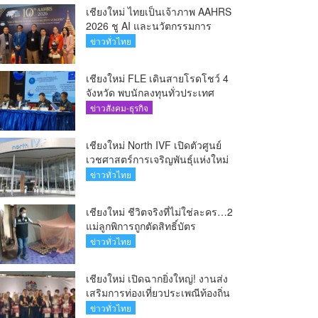
เชียงใหม่ ไทยเป็นเจ้าภาพ AAHRS
2026 ชู AI และนวัตกรรมการ
แพทย์ ผลักดัน Medical Hub และ
ข่าวทั่วไทย
ศูนย์กลางปลูกผมแห่งเอเชีย(คลิป)
เชียงใหม่ FLE เดินสายโรดโชว์ 4
จังหวัด พบนักลงทุนทั่วประเทศ
ตอกย้ำศักยภาพผู้นำธุรกิจระบบน้ำ
ข่าวสังคม-ธุรกิจ
ครบวงจร(คลิป)
เชียงใหม่ North IVF เปิดตัวศูนย์
เวชศาสตร์การเจริญพันธุ์แห่งใหม่
ยกระดับเชียงใหม่สู่ ศูนย์กลางการ
ข่าวทั่วไทย
รักษาผู้มีบุตรยากของภูมิภาค(คลิป)
เชียงใหม่ ชีวิตจริงที่ไม่ใช่ละคร…2
แม่ลูกพิการถูกตัดสิทธิ์บัตร
สวัสดิการฯ วอนรัฐทบทวนเกณฑ์
ข่าวทั่วไทย
ช่วยคนจน(คลิป)
เชียงใหม่ เปิดฉากยิ่งใหญ่! งานส่ง
เสริมการท่องเที่ยวประเพณีท้องถิ่น
วิถีชาติพันธุ์ล้านนา(คลิป)
ข่าวทั่วไทย