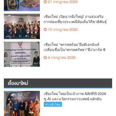
21 กรกฎาคม 2026
เชียงใหม่ เปิดฉากยิ่งใหญ่! งานส่งเสริม
การท่องเที่ยวประเพณีท้องถิ่นวิถีชาติพันธุ์
ล้านนา(คลิป)
10 กรกฎาคม 2026
เชียงใหม่ “พรรคพร้อม”มีมติเอกฉันท์
เปลี่ยนชื่อเป็น“พรรคศรัทธา”ดึง“มาร์ค พิ
ตบูล”นำทัพกรรมการบริหารชุดใหม่(คลิป)
4 กรกฎาคม 2026
เรื่องมาใหม่
เชียงใหม่ ไทยเป็นเจ้าภาพ AAHRS 2026
ชู AI และนวัตกรรมการแพทย์ ผลักดัน
Medical Hub และศูนย์กลางปลูกผมแห่ง
ข่าวทั่วไทย
เอเชีย(คลิป)