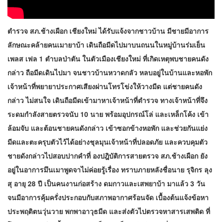
ตำรวจ สภ.ช้างเผือก เชียงใหม่ ได้รับแจ้งจากชาวบ้าน มีชายมีอาการ
ลักษณะคล้ายคนเมายาบ้า เดินถือมีดไปมาบนถนนในหมู่บ้านร่มเย็น
เพลส เฟล 1 ตำบลป่าตัน ในตัวเมืองเชียงใหม่ ที่เกิดเหตุพบชายคนดัง
กล่าว ถือมีดเดินไปมา จนชาวบ้านหวาดกลัว หลบอยู่ในบ้านและหอพัก
เจ้าหน้าที่พยายาประกาศเสียงผ่านโทรโข่งให้วางมีด แต่ชายคนดัง
กล่าว ไม่สนใจ เดินถือมีดเข้ามาหาเจ้าหน้าที่ตำรวจ ทางเจ้าหน้าที่จึง
ระดมกำลังสายตรวจนับ 10 นาย พร้อมอุปกรณ์โล่ และเหล็กโค้ง เข้า
ล้อมจับ และต้อนชายคนดังกล่าว เข้าซอกข้างหอพัก และช่วยกันแย่ง
มีดและตะครุบตัวไว้ได้อย่างชุลมุนเจ้าหน้าที่ปลอดภัย และควบคุมตัว
ชายดังกล่าวไปสอบปากคำที่ องปฎิบัติการสายตรวจ สภ.ช้างเผือก ยัง
อยู่ในอาการมึนเมาพูดจาไม่ค่อยรู้เรื่อง ทราบภายหลังชื่อนาย รุจิกร ลุง
สุ อายุ 28 ปี เป็นคนงานก่อสร้าง ดมกาวและเสพยาบ้า มาแล้ว 3 วัน
จนมีอาการคุ้มครั่งประกอบกับสภาพอากาศร้อนจัด เบื้องต้นแจ้งข้อหา
ประพฤติตนวุ่นวาย พกพาอาวุธมีด และส่งตัวไปตรวจหาสารเสพติด ที่