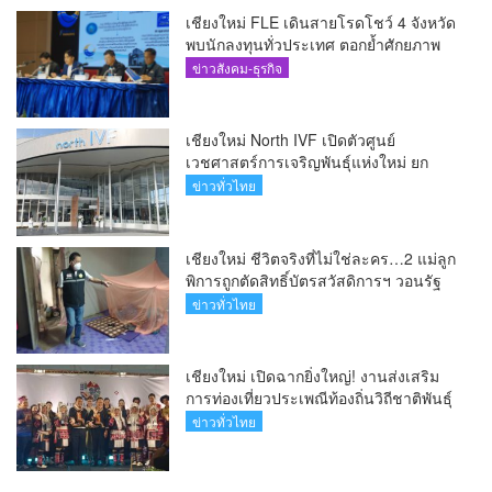
เชียงใหม่ FLE เดินสายโรดโชว์ 4 จังหวัด
พบนักลงทุนทั่วประเทศ ตอกย้ำศักยภาพ
ผู้นำธุรกิจระบบน้ำครบวงจร(คลิป)
ข่าวสังคม-ธุรกิจ
เชียงใหม่ North IVF เปิดตัวศูนย์
เวชศาสตร์การเจริญพันธุ์แห่งใหม่ ยก
ระดับเชียงใหม่สู่ ศูนย์กลางการรักษาผู้มี
ข่าวทั่วไทย
บุตรยากของภูมิภาค(คลิป)
เชียงใหม่ ชีวิตจริงที่ไม่ใช่ละคร…2 แม่ลูก
พิการถูกตัดสิทธิ์บัตรสวัสดิการฯ วอนรัฐ
ทบทวนเกณฑ์ช่วยคนจน(คลิป)
ข่าวทั่วไทย
เชียงใหม่ เปิดฉากยิ่งใหญ่! งานส่งเสริม
การท่องเที่ยวประเพณีท้องถิ่นวิถีชาติพันธุ์
ล้านนา(คลิป)
ข่าวทั่วไทย