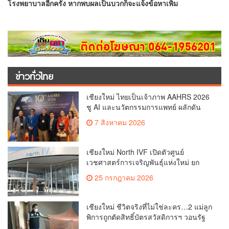
โรงพยาบาลอีกครั้ง หากพบผลเป็นบวกก็จะแจ้งข้อหาเพิ่ม
ข่าวทั่วไทย
เชียงใหม่ ไทยเป็นเจ้าภาพ AAHRS 2026
ชู AI และนวัตกรรมการแพทย์ ผลักดัน
Medical Hub และศูนย์กลางปลูกผมแห่ง
7 สิงหาคม 2026
เอเชีย(คลิป)
เชียงใหม่ North IVF เปิดตัวศูนย์
เวชศาสตร์การเจริญพันธุ์แห่งใหม่ ยก
ระดับเชียงใหม่สู่ ศูนย์กลางการรักษาผู้มี
25 กรกฎาคม 2026
บุตรยากของภูมิภาค(คลิป)
เชียงใหม่ ชีวิตจริงที่ไม่ใช่ละคร…2 แม่ลูก
พิการถูกตัดสิทธิ์บัตรสวัสดิการฯ วอนรัฐ
ทบทวนเกณฑ์ช่วยคนจน(คลิป)