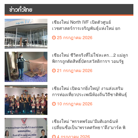
ข่าวทั่วไทย
เชียงใหม่ North IVF เปิดตัวศูนย์
เวชศาสตร์การเจริญพันธุ์แห่งใหม่ ยก
ระดับเชียงใหม่สู่ ศูนย์กลางการรักษาผู้มี
25 กรกฎาคม 2026
บุตรยากของภูมิภาค(คลิป)
เชียงใหม่ ชีวิตจริงที่ไม่ใช่ละคร…2 แม่ลูก
พิการถูกตัดสิทธิ์บัตรสวัสดิการฯ วอนรัฐ
ทบทวนเกณฑ์ช่วยคนจน(คลิป)
21 กรกฎาคม 2026
เชียงใหม่ เปิดฉากยิ่งใหญ่! งานส่งเสริม
การท่องเที่ยวประเพณีท้องถิ่นวิถีชาติพันธุ์
ล้านนา(คลิป)
10 กรกฎาคม 2026
เชียงใหม่ “พรรคพร้อม”มีมติเอกฉันท์
เปลี่ยนชื่อเป็น“พรรคศรัทธา”ดึง“มาร์ค พิ
ตบูล”นำทัพกรรมการบริหารชุดใหม่(คลิป)
4 กรกฎาคม 2026