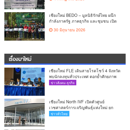
เชียงใหม่ BEDO – มูลนิธิรักษ์ไทย ผนึก
กำลังภาครัฐ ภาคธุรกิจ และชุมชน เปิด
เวที “Nature Positive” เสริมพลังชุมชนผู้
30 มิถุนายน 2026
พิทักษ์ป่าต้นน้ำ ผ่านกลไก PES ฟื้นฟูป่า
สร้างฝาย และสร้างอนาคตที่ยั่งยืน(คลิป)
เรื่องมาใหม่
เชียงใหม่ FLE เดินสายโรดโชว์ 4 จังหวัด
พบนักลงทุนทั่วประเทศ ตอกย้ำศักยภาพ
ผู้นำธุรกิจระบบน้ำครบวงจร(คลิป)
ข่าวสังคม-ธุรกิจ
เชียงใหม่ North IVF เปิดตัวศูนย์
เวชศาสตร์การเจริญพันธุ์แห่งใหม่ ยก
ระดับเชียงใหม่สู่ ศูนย์กลางการรักษาผู้มี
ข่าวทั่วไทย
บุตรยากของภูมิภาค(คลิป)