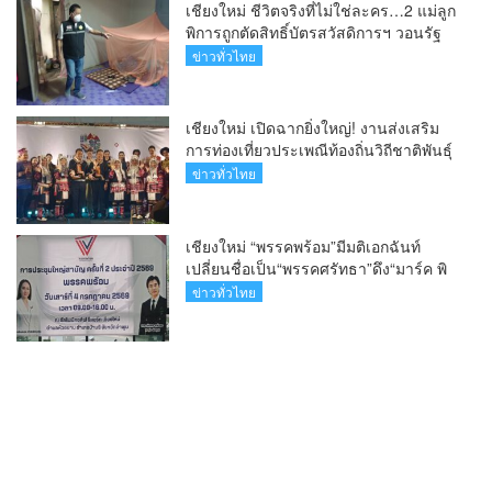
เชียงใหม่ ชีวิตจริงที่ไม่ใช่ละคร…2 แม่ลูก
พิการถูกตัดสิทธิ์บัตรสวัสดิการฯ วอนรัฐ
ทบทวนเกณฑ์ช่วยคนจน(คลิป)
ข่าวทั่วไทย
เชียงใหม่ เปิดฉากยิ่งใหญ่! งานส่งเสริม
การท่องเที่ยวประเพณีท้องถิ่นวิถีชาติพันธุ์
ล้านนา(คลิป)
ข่าวทั่วไทย
เชียงใหม่ “พรรคพร้อม”มีมติเอกฉันท์
เปลี่ยนชื่อเป็น“พรรคศรัทธา”ดึง“มาร์ค พิ
ตบูล”นำทัพกรรมการบริหารชุดใหม่(คลิป)
ข่าวทั่วไทย