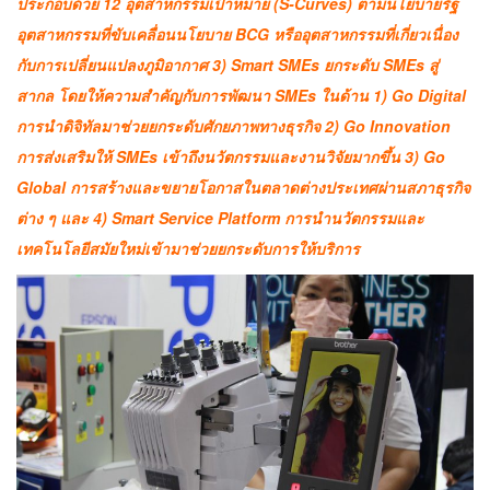
ประกอบด้วย 12 อุตสาหกรรมเป้าหมาย (S-Curves) ตามนโยบายรัฐ
อุตสาหกรรมที่ขับเคลื่อนนโยบาย BCG หรืออุตสาหกรรมที่เกี่ยวเนื่อง
กับการเปลี่ยนแปลงภูมิอากาศ 3) Smart SMEs ยกระดับ SMEs สู่
สากล โดยให้ความสำคัญกับการพัฒนา SMEs ในด้าน 1) Go Digital
การนำดิจิทัลมาช่วยยกระดับศักยภาพทางธุรกิจ 2) Go Innovation
การส่งเสริมให้ SMEs เข้าถึงนวัตกรรมและงานวิจัยมากขึ้น 3) Go
Global การสร้างและขยายโอกาสในตลาดต่างประเทศผ่านสภาธุรกิจ
ต่าง ๆ และ 4) Smart Service Platform การนำนวัตกรรมและ
เทคโนโลยีสมัยใหม่เข้ามาช่วยยกระดับการให้บริการ