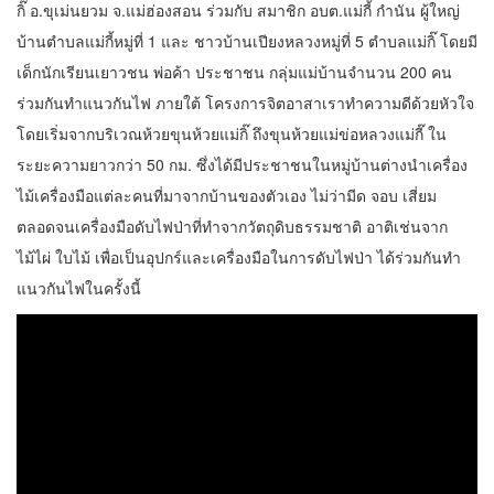
กิ๊ อ.ขุเม่นยวม จ.แม่ฮ่องสอน ร่วมกับ สมาชิก อบต.แม่กี้ กำนัน ผู้ใหญ่
บ้านตำบลแม่กี้หมู่ที่ 1 และ ชาวบ้านเปียงหลวงหมู่ที่ 5 ตำบลแม่กิ๊ โดยมี
เด็กนักเรียนเยาวชน พ่อค้า ประชาชน กลุ่มแม่บ้านจำนวน 200 คน
ร่วมกันทำแนวกันไฟ ภายใต้ โครงการจิตอาสาเราทำความดีด้วยหัวใจ
โดยเริ่มจากบริเวณห้วยขุนห้วยแม่กิ๊ ถึงขุนห้วยแม่ข่อหลวงแม่กี๊ ใน
ระยะความยาวกว่า 50 กม. ซึ่งได้มีประชาชนในหมู่บ้านต่างนำเครื่อง
ไม้เครื่องมือแต่ละคนที่มาจากบ้านของตัวเอง ไม่ว่ามีด จอบ เสี่ยม
ตลอดจนเครื่องมือดับไฟป่าที่ทำจากวัตถุดิบธรรมชาติ อาติเช่นจาก
ไม้ไผ่ ใบไม้ เพื่อเป็นอุปกร์และเครื่องมือในการดับไฟป่า ได้ร่วมกันทำ
แนวกันไฟในครั้งนี้