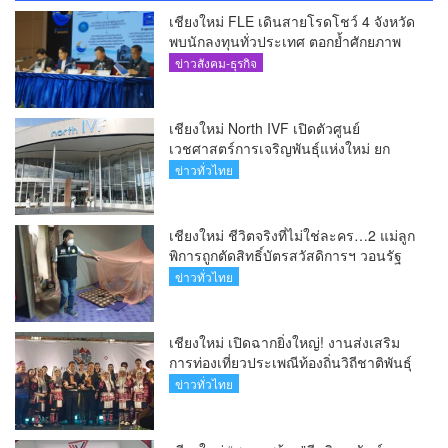
เชียงใหม่ FLE เดินสายโรดโชว์ 4 จังหวัด
พบนักลงทุนทั่วประเทศ ตอกย้ำศักยภาพ
ผู้นำธุรกิจระบบน้ำครบวงจร(คลิป)
ข่าวสังคม-ธุรกิจ
เชียงใหม่ North IVF เปิดตัวศูนย์
เวชศาสตร์การเจริญพันธุ์แห่งใหม่ ยก
ระดับเชียงใหม่สู่ ศูนย์กลางการรักษาผู้มี
ข่าวทั่วไทย
บุตรยากของภูมิภาค(คลิป)
เชียงใหม่ ชีวิตจริงที่ไม่ใช่ละคร…2 แม่ลูก
พิการถูกตัดสิทธิ์บัตรสวัสดิการฯ วอนรัฐ
ทบทวนเกณฑ์ช่วยคนจน(คลิป)
ข่าวทั่วไทย
เชียงใหม่ เปิดฉากยิ่งใหญ่! งานส่งเสริม
การท่องเที่ยวประเพณีท้องถิ่นวิถีชาติพันธุ์
ล้านนา(คลิป)
ข่าวทั่วไทย