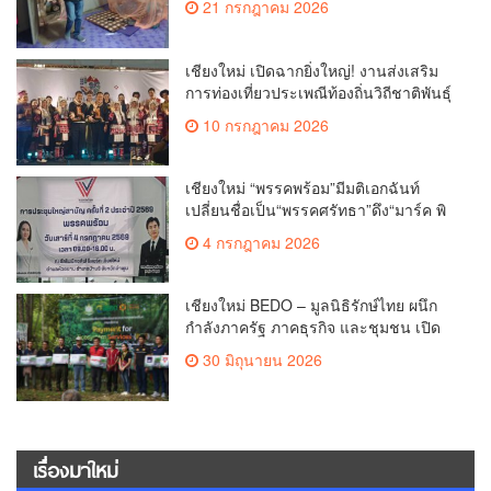
21 กรกฎาคม 2026
เชียงใหม่ เปิดฉากยิ่งใหญ่! งานส่งเสริม
การท่องเที่ยวประเพณีท้องถิ่นวิถีชาติพันธุ์
ล้านนา(คลิป)
10 กรกฎาคม 2026
เชียงใหม่ “พรรคพร้อม”มีมติเอกฉันท์
เปลี่ยนชื่อเป็น“พรรคศรัทธา”ดึง“มาร์ค พิ
ตบูล”นำทัพกรรมการบริหารชุดใหม่(คลิป)
4 กรกฎาคม 2026
เชียงใหม่ BEDO – มูลนิธิรักษ์ไทย ผนึก
กำลังภาครัฐ ภาคธุรกิจ และชุมชน เปิด
เวที “Nature Positive” เสริมพลังชุมชนผู้
30 มิถุนายน 2026
พิทักษ์ป่าต้นน้ำ ผ่านกลไก PES ฟื้นฟูป่า
สร้างฝาย และสร้างอนาคตที่ยั่งยืน(คลิป)
เรื่องมาใหม่