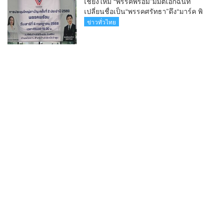
เชียงใหม่ “พรรคพร้อม”มีมติเอกฉันท์
เปลี่ยนชื่อเป็น“พรรคศรัทธา”ดึง“มาร์ค พิ
ตบูล”นำทัพกรรมการบริหารชุดใหม่(คลิป)
ข่าวทั่วไทย