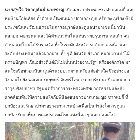
นายสุขใจ วิชาญพันธ์ นายชาญ
เปิดเผยว่า ประชาชน ตำบลแม่กี้ และ
หมู่บ้านใกล้เคียง ทั้งตำบลเป็นชนเผ่า ปกาเกอะญอ หรือ กะเหรี่ยง ซึ่งมี
ประเพณีและวัฒนธรรมในการอนุรักษ์และดูแลป่ามาเช่นนี้มานับ
หลายช่วงอายุคน และได้ทำแนวกันไฟแต่บรรพบุรุษมานานแล้ว จน
ตำบลแม่กี๊ จนได้รับรางวัล ทั้งในระดับจังหวัด ระดับภาคเหนือ และ
ระดับประเทศมาแล้วมากมาย ทั้ง ๆที จังหวัด อำเภอ หน่วยงานป่าไม้
ทราบปัญหา เป็นอย่างดีแต่ยังไม่เห็นหน่วยงานรัฐฯ หรือองค์กรใด มา
สนใจหรือช่วยสนับสนุนด้านงบประมาณหรือแต่อย่างใด จึงอย่างขอ
วิงวอนไปยัง พลเอกประยุทยธ์ จันทร์โอชา นายกรัฐมนตรี และนายว
ราวุธ ศิลปอาชา รัฐมนตรีว่าการกระทรวงทรัพยากรธรรมและสิ่ง
แวดล้อมหันให้ความสนใจกับพี่น้องชนชาวปากเกอะญอ ชาวแม่กี๊ ที่
ปกป้องและรักษาป่ามาอย่างยาวนานบ้างเพื่อเป็นกำลังใจการดูแล
ปกป้องรักษาพื้นป่าของประเทศไทยแห่งนี้ต่อ ๆ และตลอดไป