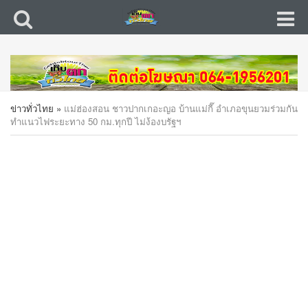
ข่าวทั่วไทย
»
แม่ฮ่องสอน ชาวปากเกอะญอ บ้านแม่กี๊ อำเภอขุนยวมร่วมกัน
ทำแนวไฟระยะทาง 50 กม.ทุกปี ไม่ง้องบรัฐฯ