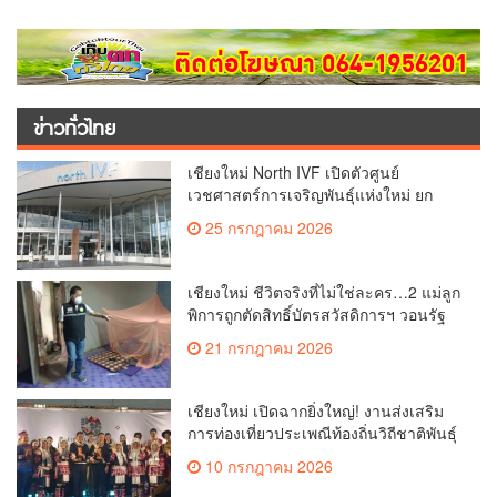
ข่าวทั่วไทย
เชียงใหม่ North IVF เปิดตัวศูนย์
เวชศาสตร์การเจริญพันธุ์แห่งใหม่ ยก
ระดับเชียงใหม่สู่ ศูนย์กลางการรักษาผู้มี
25 กรกฎาคม 2026
บุตรยากของภูมิภาค(คลิป)
เชียงใหม่ ชีวิตจริงที่ไม่ใช่ละคร…2 แม่ลูก
พิการถูกตัดสิทธิ์บัตรสวัสดิการฯ วอนรัฐ
ทบทวนเกณฑ์ช่วยคนจน(คลิป)
21 กรกฎาคม 2026
เชียงใหม่ เปิดฉากยิ่งใหญ่! งานส่งเสริม
การท่องเที่ยวประเพณีท้องถิ่นวิถีชาติพันธุ์
ล้านนา(คลิป)
10 กรกฎาคม 2026