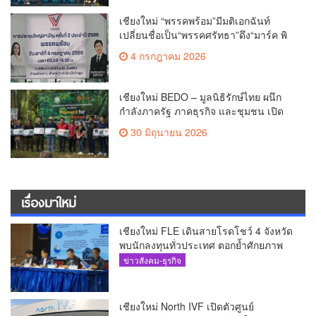
เชียงใหม่ “พรรคพร้อม”มีมติเอกฉันท์
เปลี่ยนชื่อเป็น“พรรคศรัทธา”ดึง“มาร์ค พิ
ตบูล”นำทัพกรรมการบริหารชุดใหม่(คลิป)
4 กรกฎาคม 2026
เชียงใหม่ BEDO – มูลนิธิรักษ์ไทย ผนึก
กำลังภาครัฐ ภาคธุรกิจ และชุมชน เปิด
เวที “Nature Positive” เสริมพลังชุมชนผู้
30 มิถุนายน 2026
พิทักษ์ป่าต้นน้ำ ผ่านกลไก PES ฟื้นฟูป่า
สร้างฝาย และสร้างอนาคตที่ยั่งยืน(คลิป)
เรื่องมาใหม่
เชียงใหม่ FLE เดินสายโรดโชว์ 4 จังหวัด
พบนักลงทุนทั่วประเทศ ตอกย้ำศักยภาพ
ผู้นำธุรกิจระบบน้ำครบวงจร(คลิป)
ข่าวสังคม-ธุรกิจ
เชียงใหม่ North IVF เปิดตัวศูนย์