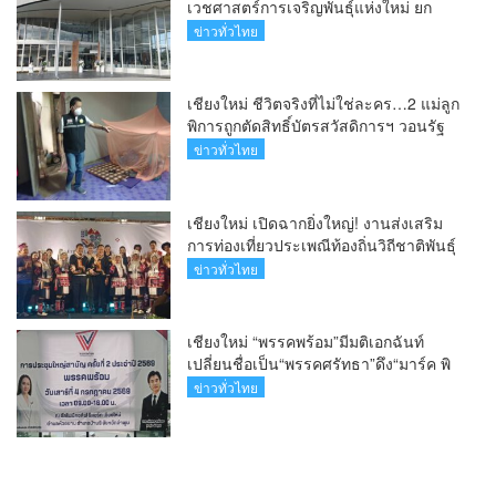
เวชศาสตร์การเจริญพันธุ์แห่งใหม่ ยก
ระดับเชียงใหม่สู่ ศูนย์กลางการรักษาผู้มี
ข่าวทั่วไทย
บุตรยากของภูมิภาค(คลิป)
เชียงใหม่ ชีวิตจริงที่ไม่ใช่ละคร…2 แม่ลูก
พิการถูกตัดสิทธิ์บัตรสวัสดิการฯ วอนรัฐ
ทบทวนเกณฑ์ช่วยคนจน(คลิป)
ข่าวทั่วไทย
เชียงใหม่ เปิดฉากยิ่งใหญ่! งานส่งเสริม
การท่องเที่ยวประเพณีท้องถิ่นวิถีชาติพันธุ์
ล้านนา(คลิป)
ข่าวทั่วไทย
เชียงใหม่ “พรรคพร้อม”มีมติเอกฉันท์
เปลี่ยนชื่อเป็น“พรรคศรัทธา”ดึง“มาร์ค พิ
ตบูล”นำทัพกรรมการบริหารชุดใหม่(คลิป)
ข่าวทั่วไทย