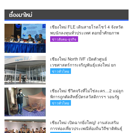
เรื่องมาใหม่
เชียงใหม่ FLE เดินสายโรดโชว์ 4 จังหวัด
พบนักลงทุนทั่วประเทศ ตอกย้ำศักยภาพ
ผู้นำธุรกิจระบบน้ำครบวงจร(คลิป)
ข่าวสังคม-ธุรกิจ
เชียงใหม่ North IVF เปิดตัวศูนย์
เวชศาสตร์การเจริญพันธุ์แห่งใหม่ ยก
ระดับเชียงใหม่สู่ ศูนย์กลางการรักษาผู้มี
ข่าวทั่วไทย
บุตรยากของภูมิภาค(คลิป)
เชียงใหม่ ชีวิตจริงที่ไม่ใช่ละคร…2 แม่ลูก
พิการถูกตัดสิทธิ์บัตรสวัสดิการฯ วอนรัฐ
ทบทวนเกณฑ์ช่วยคนจน(คลิป)
ข่าวทั่วไทย
เชียงใหม่ เปิดฉากยิ่งใหญ่! งานส่งเสริม
การท่องเที่ยวประเพณีท้องถิ่นวิถีชาติพันธุ์