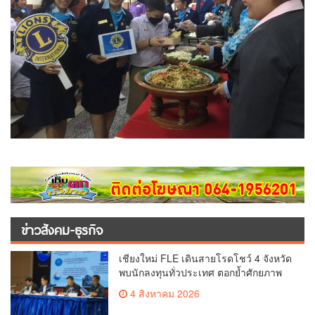
ข่าวสังคม-ธุรกิจ
เชียงใหม่ FLE เดินสายโรดโชว์ 4 จังหวัด
พบนักลงทุนทั่วประเทศ ตอกย้ำศักยภาพ
ผู้นำธุรกิจระบบน้ำครบวงจร(คลิป)
4 สิงหาคม 2026