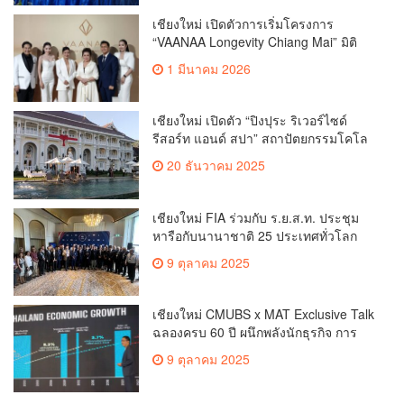
เชียงใหม่ เปิดตัวการเริ่มโครงการ
“VAANAA Longevity Chiang Mai” มิติ
ใหม่แห่งศูนย์สุขภาพระดับ ไฮเอนต์ ที่
1 มีนาคม 2026
ใหญ่ที่สุดในอาเซียน(คลิป)
เชียงใหม่ เปิดตัว “ปิงปุระ ริเวอร์ไซด์
รีสอร์ท แอนด์ สปา” สถาปัตยกรรมโคโล
เนียลสุดหรูแห่งใหม่ริมแม่น้ํา ปิงใจกลาง
20 ธันวาคม 2025
เชียงใหม่(ตลิป)
เชียงใหม่ FIA ร่วมกับ ร.ย.ส.ท. ประชุม
หารือกับนานาชาติ 25 ประเทศทั่วโลก
กำหนดทิศทางของอุตสาหกรรมยานยนต์
9 ตุลาคม 2025
(คลิป)
เชียงใหม่ CMUBS x MAT Exclusive Talk
ฉลองครบ 60 ปี ผนึกพลังนักธุรกิจ การ
ตลาด สร้างเวทีจุดประกายกลยุทธ์ฝ่า
9 ตุลาคม 2025
วิกฤติสู่อนาคต (คลิป)