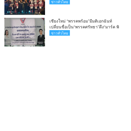
ล้านนา(คลิป)
ข่าวทั่วไทย
เชียงใหม่ “พรรคพร้อม”มีมติเอกฉันท์
เปลี่ยนชื่อเป็น“พรรคศรัทธา”ดึง“มาร์ค พิ
ตบูล”นำทัพกรรมการบริหารชุดใหม่(คลิป)
ข่าวทั่วไทย