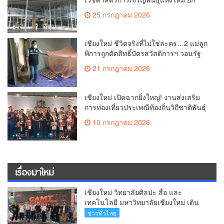
ระดับเชียงใหม่สู่ ศูนย์กลางการรักษาผู้มี
25 กรกฎาคม 2026
บุตรยากของภูมิภาค(คลิป)
เชียงใหม่ ชีวิตจริงที่ไม่ใช่ละคร…2 แม่ลูก
พิการถูกตัดสิทธิ์บัตรสวัสดิการฯ วอนรัฐ
ทบทวนเกณฑ์ช่วยคนจน(คลิป)
21 กรกฎาคม 2026
เชียงใหม่ เปิดฉากยิ่งใหญ่! งานส่งเสริม
การท่องเที่ยวประเพณีท้องถิ่นวิถีชาติพันธุ์
ล้านนา(คลิป)
10 กรกฎาคม 2026
เรื่องมาใหม่
เชียงใหม่ วิทยาลัยศิลปะ สื่อ และ
เทคโนโลยี มหาวิทยาลัยเชียงใหม่ เดิน
หน้าสร้างแรงบันดาลใจจัดกิจกรรม
ข่าวทั่วไทย
“CAMT Digital Contest 2026”(คลิป)