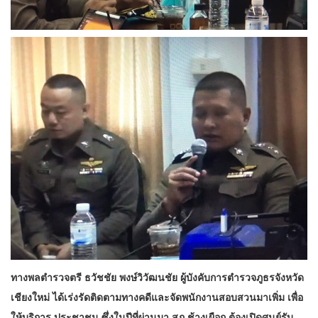
ทางพลตำรวจตรี ธวัชชัย พงษ์วิวัฒนชัย ผู้บังคับการตำรวจภูธรจังหวัด
เชียงใหม่ ได้เร่งรัดติดตามทางคดีและจัดพนักงานสอบสวนมาเพิ่ม เพื่อ
ให้บริการ ประชาชน ซึ่งในปีที่ผ่านมา สภ.ช้างเผือก ต้องเปิดศูนย์รับ