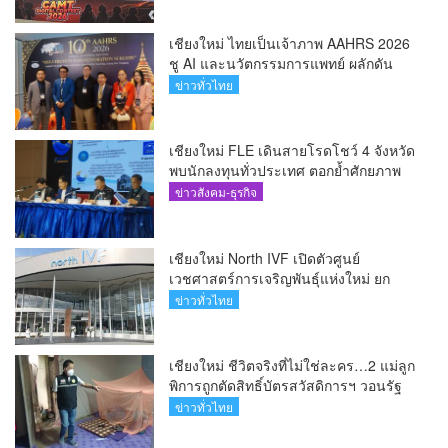
เชียงใหม่ ไทยเป็นเจ้าภาพ AAHRS 2026
ชู AI และนวัตกรรมการแพทย์ ผลักดัน
Medical Hub และศูนย์กลางปลูกผมแห่ง
ข่าวทั่วไทย
เอเชีย(คลิป)
เชียงใหม่ FLE เดินสายโรดโชว์ 4 จังหวัด
พบนักลงทุนทั่วประเทศ ตอกย้ำศักยภาพ
ผู้นำธุรกิจระบบน้ำครบวงจร(คลิป)
ข่าวสังคม-ธุรกิจ
เชียงใหม่ North IVF เปิดตัวศูนย์
เวชศาสตร์การเจริญพันธุ์แห่งใหม่ ยก
ระดับเชียงใหม่สู่ ศูนย์กลางการรักษาผู้มี
ข่าวทั่วไทย
บุตรยากของภูมิภาค(คลิป)
เชียงใหม่ ชีวิตจริงที่ไม่ใช่ละคร…2 แม่ลูก
พิการถูกตัดสิทธิ์บัตรสวัสดิการฯ วอนรัฐ
ทบทวนเกณฑ์ช่วยคนจน(คลิป)
ข่าวทั่วไทย