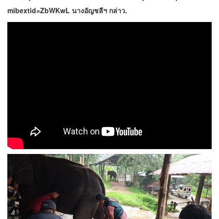
mibextid=ZbWKwL นางอัญชลีฯ กล่าว.