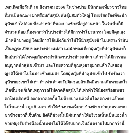
เหตุเกิดเมื่อวันที่ 18 สิงหาคม 2566 ในช่วงบ่าย มีนักท่องเที่ยว​ชาวไทย
ที่มาเป็นคณะฯ มาพร้อมกับสุนัขพันธุ์​ผสมตัวใหญ่ โดยเรียกร้องที่จะนำ
สุนัขเข้าไปด้วย ซึ่งเจ้าหน้าที่ของปางช้างที่อยู่ด้านหน้า ในวันนั้นก็มี
จำนวนน้อยเนื่องจากว่าในปางช้างได้มีการทำโปรแกรม โดยมีคุณลุง
เฝ้าหน้าปางอยู่ โดยมีการโต้แย้งกันว่าไม่ให้นำสุนัข​เข้าไปเพราะว่ามัน
เป็นกฏระเบียบของปางช้างแม่สา แต่นักท่องเที่ยว​ผู้​หญิงที่นำสุนัขมาก็
ยืนยันว่าได้โทรคุยกับทางสำนักงานปางช้างแม่สา แล้วว่าได้มีการขอ
อนุญาต​นำสุนัขเข้ามา และโดยความที่คุณลุงอายุมากแล้ว ก็​เลยอนุ
ญาติ​ให้เข้าไปในปางช้างแม่สา โดยผู้​หญิงที่นำสุนัขเข้าไป รับร้องว่า
สุนัขของเขาไม่เห่า ถ้าเห่าเค้าจะรับผิดชอบถ้าเกิดมีความเสียหายอะไร
เกิดขึ้น จนก็เกิดเหตุ​การณ์​ไม่คาดคิดสุนัขได้เห่าทำให้น้องสร้อยเพชร
ตกใจเตลิดหนี ออกจากคอกกั้น ไปท้ายปาง แล้วลื่นไถลตกเขาแล้วตก
ไปในแอ่งน้ำ สูง 8 เมตร ทำให้ช้างบาดเจ็บขาข้างซ้าย ล่าสุดตรวจพบ
ขาข้างขวาก็เจ็บด้วย ยังดีที่ช่วงนั้นมีฝนตกทำให้บริเวณ​นั้นเป็นแอ่งน้ำ
ช่วยพยุง​รับร่างน้องน้ำเพชรไม่ให้ได้รับบาดเจ็บอันตรายไปมากกว่านี้