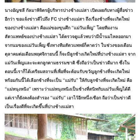
นาง​อัญชลี​ กัลมา​พิจิตร​ผู้บริหาร​ปาง​ช้าง​แม่สา​ เปิดเผยกับทางผู้​สื่อข่าว
อีกว่า ขอแจ้งข่าวดีไปถึง FC ปางช้างแม่สา ถึงเรื่องช้างที่จะเกิดใหม่
ของปางช้างแม่สา คือแม่ของขุนศึก “แม่วันเพ็ญ” โดยทีมงาน
สัตวแพทย์ของปางช้างแม่สา ได้ตรวจดูแล้วพบว่ามีน้ำนมไหลออกมา
จากนมของแม่วันเพ็ญ​ ซึ่งทางทีมสัตวแพทย์ก็คาดว่า ในช่วงของเดือน
ตุลาคมต่อเดือนพฤศจิกายนนี้ ก็จะมีลูกช้างเกิดใหม่ที่ปางช้างแม่สา จาก
แม่วันเพ็ญ​และจะตกลูกตามธรรมชาติ ซึ่งถือว่าเป็นข่าวดีมาก ซึ่งใน
ตอนนี้เราก็ได้เตรียมสถานที่เพื่อที่จะต้อนรับขวัญลูกช้างที่จะเกิดใหม่
พร้อมกันนี้ได้เลือกช้างที่จะเป็น “แม่รับ” ให้กับลูกช้างที่จะเกิดใหม่ คือ
“แม่หนุงหนิง” เพราะว่าแม่หนุงหนิงเป็นช้างที่สนิทกับแม่วันเพ็ญได้ดี
แต่เราก็ยังคงต้องสำรอง “แม่รับ” เอาไว้อีกหนึ่งเชือก ถือว่าเป็นข่าวดี
เป็นเรื่องดีที่จะเกิดขึ้นที่ปางช้างแม่สา