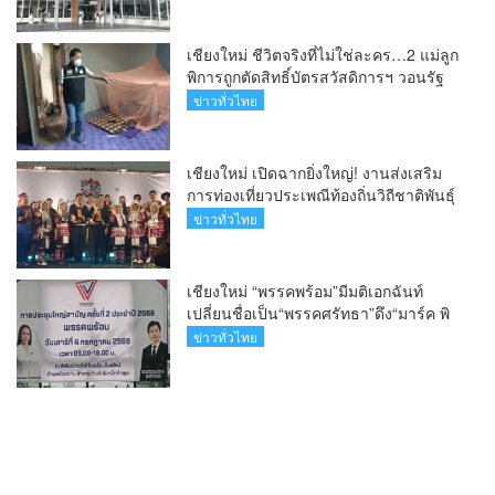
บุตรยากของภูมิภาค(คลิป)
เชียงใหม่ ชีวิตจริงที่ไม่ใช่ละคร…2 แม่ลูก
พิการถูกตัดสิทธิ์บัตรสวัสดิการฯ วอนรัฐ
ทบทวนเกณฑ์ช่วยคนจน(คลิป)
ข่าวทั่วไทย
เชียงใหม่ เปิดฉากยิ่งใหญ่! งานส่งเสริม
การท่องเที่ยวประเพณีท้องถิ่นวิถีชาติพันธุ์
ล้านนา(คลิป)
ข่าวทั่วไทย
เชียงใหม่ “พรรคพร้อม”มีมติเอกฉันท์
เปลี่ยนชื่อเป็น“พรรคศรัทธา”ดึง“มาร์ค พิ
ตบูล”นำทัพกรรมการบริหารชุดใหม่(คลิป)
ข่าวทั่วไทย