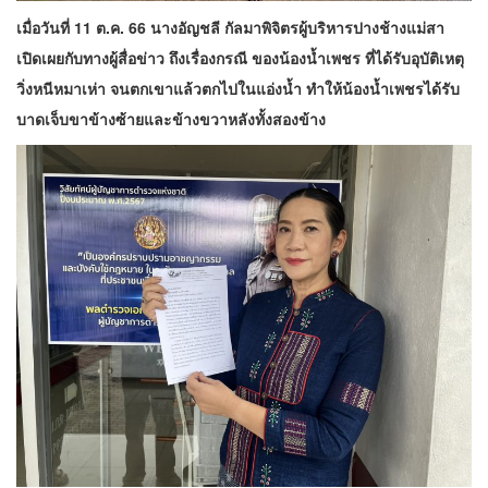
เมื่อ​วันที่​ 11 ต.ค. 66 นาง​อัญชลี​ กัลมา​พิจิตร​ผู้บริหาร​ปาง​ช้าง​แม่สา​
เปิดเผยกับทางผู้​สื่อข่าว ถึง​เรื่อง​กรณี​ ของน้องน้ำเพชร ที่ได้รับอุบัติเหตุ
วิ่งหนีหมาเห่า จนตกเขาแล้วตกไปในแอ่งน้ำ ทำให้น้องน้ำเพชรได้รับ
บาดเจ็บขาข้างซ้ายและข้างขวาหลังทั้งสองข้าง