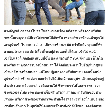
นาง​อัญชลี​ กล่าวต่อไปว่า ในส่วนของเรื่อง คดีความหรือความรับผิด
ชอบนั้นเหตุการณ์​นี้เราไม่อยากให้เกิดขึ้น เพราะถ้าเราห้ามแล้วคุณไม่
เอาสุนัขเข้าไป เพราะว่าเราเปิดปางช้างมา 50 กว่าปีแล้ว ทุกคนก็ทำ
ตามกฎโดยตลอด สัตว์เลี้ยงก็จะอยู่ด้านนอกไม่ได้เอาเข้าไป พอนำ
เข้าไปแล้วก็เกิดปัญหาแบบนี้ขึ้น และเมื่อวันที่ 7 ต.ค.ที่ผ่านมา ก็ได้ให้
นางรัตนาฯ ผู้จัดการปางช้างแม่สา ได้ติดต่อประสานไปยังผู้ที่นำสุนัข
เข้ามายังปางช้างแม่สา แต่โดนปฏิเสธความรับผิดชอบ ตอนนี้คนนำ
สุนัขเข้าปางช้างแม่สา บอกว่า ไม่ได้เป็นเจ้าของสุนัข เจ้าของสุนัขอยู่
ต่างประเทศ แล้วบอกว่าจะติดตามให้ ซึ่งทางเราไม่โอเคร เพราะว่า
ช้างของเราไม่ควรจะต้องมาเจ็บฟรี หรือว่าเราต้องมารับผิดชอบช้าง
เราเอง หรือว่าช้างของเราพิการจะทำยังไง เพราะว่าน้องน้ำเพชร ของ
เรามีคนรักมาก ในทุกวันก็มีคนคอยเข้ามาส่งกำลังใจและคอยติดตาม