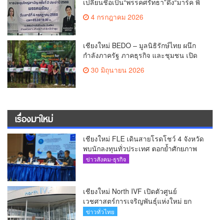
เปลี่ยนชื่อเป็น“พรรคศรัทธา”ดึง“มาร์ค พิ
ตบูล”นำทัพกรรมการบริหารชุดใหม่(คลิป)
4 กรกฎาคม 2026
เชียงใหม่ BEDO – มูลนิธิรักษ์ไทย ผนึก
กำลังภาครัฐ ภาคธุรกิจ และชุมชน เปิด
เวที “Nature Positive” เสริมพลังชุมชนผู้
30 มิถุนายน 2026
พิทักษ์ป่าต้นน้ำ ผ่านกลไก PES ฟื้นฟูป่า
สร้างฝาย และสร้างอนาคตที่ยั่งยืน(คลิป)
เรื่องมาใหม่
เชียงใหม่ FLE เดินสายโรดโชว์ 4 จังหวัด
พบนักลงทุนทั่วประเทศ ตอกย้ำศักยภาพ
ผู้นำธุรกิจระบบน้ำครบวงจร(คลิป)
ข่าวสังคม-ธุรกิจ
เชียงใหม่ North IVF เปิดตัวศูนย์
เวชศาสตร์การเจริญพันธุ์แห่งใหม่ ยก
ระดับเชียงใหม่สู่ ศูนย์กลางการรักษาผู้มี
ข่าวทั่วไทย