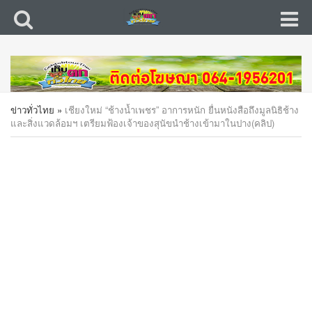
ข่าวทั่วไทย
»
เชียงใหม่ “ช้างน้ำเพชร” อาการหนัก ยื่นหนังสือ​ถึง​มูลนิธิ​ช้าง
และสิ่งแวดล้อมฯ เตรียมฟ้องเจ้าของสุนัขนำช้างเข้ามาในปาง(คลิป)