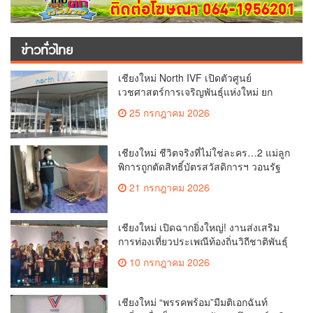
ข่าวทั่วไทย
เชียงใหม่ North IVF เปิดตัวศูนย์
เวชศาสตร์การเจริญพันธุ์แห่งใหม่ ยก
ระดับเชียงใหม่สู่ ศูนย์กลางการรักษาผู้มี
25 กรกฎาคม 2026
บุตรยากของภูมิภาค(คลิป)
เชียงใหม่ ชีวิตจริงที่ไม่ใช่ละคร…2 แม่ลูก
พิการถูกตัดสิทธิ์บัตรสวัสดิการฯ วอนรัฐ
ทบทวนเกณฑ์ช่วยคนจน(คลิป)
21 กรกฎาคม 2026
เชียงใหม่ เปิดฉากยิ่งใหญ่! งานส่งเสริม
การท่องเที่ยวประเพณีท้องถิ่นวิถีชาติพันธุ์
ล้านนา(คลิป)
10 กรกฎาคม 2026
เชียงใหม่ “พรรคพร้อม”มีมติเอกฉันท์