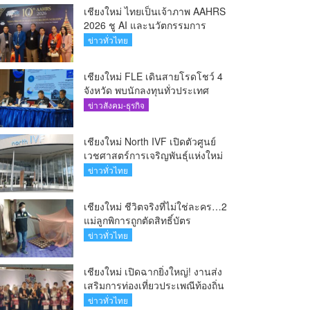
เชียงใหม่ ไทยเป็นเจ้าภาพ AAHRS
2026 ชู AI และนวัตกรรมการ
แพทย์ ผลักดัน Medical Hub และ
ข่าวทั่วไทย
ศูนย์กลางปลูกผมแห่งเอเชีย(คลิป)
เชียงใหม่ FLE เดินสายโรดโชว์ 4
จังหวัด พบนักลงทุนทั่วประเทศ
ตอกย้ำศักยภาพผู้นำธุรกิจระบบน้ำ
ข่าวสังคม-ธุรกิจ
ครบวงจร(คลิป)
เชียงใหม่ North IVF เปิดตัวศูนย์
เวชศาสตร์การเจริญพันธุ์แห่งใหม่
ยกระดับเชียงใหม่สู่ ศูนย์กลางการ
ข่าวทั่วไทย
รักษาผู้มีบุตรยากของภูมิภาค(คลิป)
เชียงใหม่ ชีวิตจริงที่ไม่ใช่ละคร…2
แม่ลูกพิการถูกตัดสิทธิ์บัตร
สวัสดิการฯ วอนรัฐทบทวนเกณฑ์
ข่าวทั่วไทย
ช่วยคนจน(คลิป)
เชียงใหม่ เปิดฉากยิ่งใหญ่! งานส่ง
เสริมการท่องเที่ยวประเพณีท้องถิ่น
วิถีชาติพันธุ์ล้านนา(คลิป)
ข่าวทั่วไทย