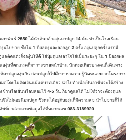
มภาพันธ์
2550
ได้นำต้นกล้าองุ่นมาปลูก
14
ต้น ทำเป็นโรงเรือน
งุ่นไปขาย ซึ่งใน
1
ปีผลองุ่นจะออกลูก
2
ครั้ง องุ่นปลูกครั้งแรกมี
ัดแต่งกิ่งองุ่นให้ดี ใส่ปุ๋ยดูแลเอาใจใส่เป็นระยะๆ ใน
1
ปีออกผล
นองุ่นที่ตกเกรดก็มาวางขายหน้าบ้าน นักท่งอเที่ยวบางคนก็เดินทาง
้มาปลูกองุ่นกัน ก่อนปลูกก็ไปศึกษาหาความรู้นิดหน่อยจากโครงการ
มดโดยไม่คิดเงินแม้แต่บาทเดียว นำไปทำเพื่อเป็นอาชีพจะได้สร้าง
เช้าหรือเย็นหรือปล่อยไว้
4-5
วัน ก็มาดูแลได้ ไม่ใช่ว่าจะต้องดูแล
 คนจึงไม่ค่อยนิยมปลูก ซึ่งตนได้อยู่กับองุ่นก็มีความสุข นำไปขายก็ได้
รศัพท์มาสอบถามข้อมูลได้ที่หมายเลข
083-3189920