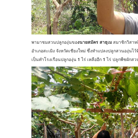
พามาชมสวนปลูกองุ่นขอ
งนายสมัคร สาธุเม
สมาชิกวิสาหก
อำเภอสะเมิง จังหวัดเชียงใหม่ ซึ่งทำแปลงปลูกสวนองุ่นไว้ที่
เป็นทำโรงเรือนปลูกองุ่น
1
ไร่ เหลืออีก
1
ไร่ ปลูกพืชผักสวน