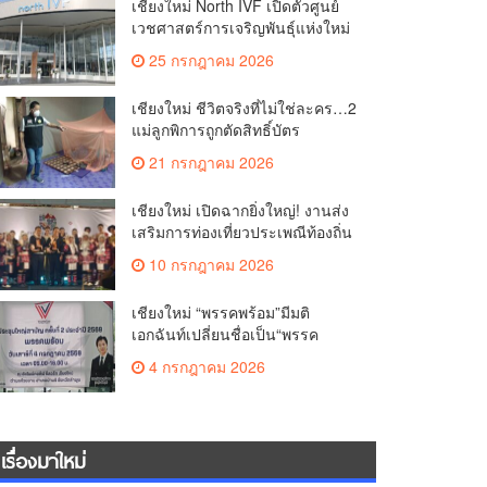
เชียงใหม่ North IVF เปิดตัวศูนย์
เวชศาสตร์การเจริญพันธุ์แห่งใหม่
ยกระดับเชียงใหม่สู่ ศูนย์กลางการ
25 กรกฎาคม 2026
รักษาผู้มีบุตรยากของภูมิภาค(คลิป)
เชียงใหม่ ชีวิตจริงที่ไม่ใช่ละคร…2
แม่ลูกพิการถูกตัดสิทธิ์บัตร
สวัสดิการฯ วอนรัฐทบทวนเกณฑ์
21 กรกฎาคม 2026
ช่วยคนจน(คลิป)
เชียงใหม่ เปิดฉากยิ่งใหญ่! งานส่ง
เสริมการท่องเที่ยวประเพณีท้องถิ่น
วิถีชาติพันธุ์ล้านนา(คลิป)
10 กรกฎาคม 2026
เชียงใหม่ “พรรคพร้อม”มีมติ
เอกฉันท์เปลี่ยนชื่อเป็น“พรรค
ศรัทธา”ดึง“มาร์ค พิตบูล”นำทัพ
4 กรกฎาคม 2026
กรรมการบริหารชุดใหม่(คลิป)
เรื่องมาใหม่