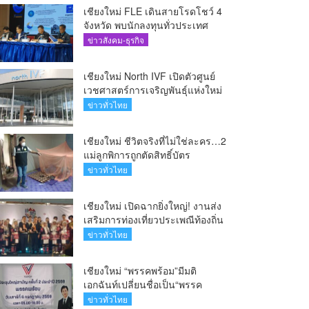
เชียงใหม่ FLE เดินสายโรดโชว์ 4
จังหวัด พบนักลงทุนทั่วประเทศ
ตอกย้ำศักยภาพผู้นำธุรกิจระบบน้ำ
ข่าวสังคม-ธุรกิจ
ครบวงจร(คลิป)
เชียงใหม่ North IVF เปิดตัวศูนย์
เวชศาสตร์การเจริญพันธุ์แห่งใหม่
ยกระดับเชียงใหม่สู่ ศูนย์กลางการ
ข่าวทั่วไทย
รักษาผู้มีบุตรยากของภูมิภาค(คลิป)
เชียงใหม่ ชีวิตจริงที่ไม่ใช่ละคร…2
แม่ลูกพิการถูกตัดสิทธิ์บัตร
สวัสดิการฯ วอนรัฐทบทวนเกณฑ์
ข่าวทั่วไทย
ช่วยคนจน(คลิป)
เชียงใหม่ เปิดฉากยิ่งใหญ่! งานส่ง
เสริมการท่องเที่ยวประเพณีท้องถิ่น
วิถีชาติพันธุ์ล้านนา(คลิป)
ข่าวทั่วไทย
เชียงใหม่ “พรรคพร้อม”มีมติ
เอกฉันท์เปลี่ยนชื่อเป็น“พรรค
ศรัทธา”ดึง“มาร์ค พิตบูล”นำทัพ
ข่าวทั่วไทย