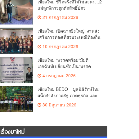
เชียงใหม่ ชีวิตจริงที่ไม่ใช่ละคร…2
แม่ลูกพิการถูกตัดสิทธิ์บัตร
สวัสดิการฯ วอนรัฐทบทวนเกณฑ์
21 กรกฎาคม 2026
ช่วยคนจน(คลิป)
เชียงใหม่ เปิดฉากยิ่งใหญ่! งานส่ง
เสริมการท่องเที่ยวประเพณีท้องถิ่น
วิถีชาติพันธุ์ล้านนา(คลิป)
10 กรกฎาคม 2026
เชียงใหม่ “พรรคพร้อม”มีมติ
เอกฉันท์เปลี่ยนชื่อเป็น“พรรค
ศรัทธา”ดึง“มาร์ค พิตบูล”นำทัพ
4 กรกฎาคม 2026
กรรมการบริหารชุดใหม่(คลิป)
เชียงใหม่ BEDO – มูลนิธิรักษ์ไทย
ผนึกกำลังภาครัฐ ภาคธุรกิจ และ
ชุมชน เปิดเวที “Nature Positive”
30 มิถุนายน 2026
เสริมพลังชุมชนผู้พิทักษ์ป่าต้นน้ำ
ผ่านกลไก PES ฟื้นฟูป่า สร้างฝาย
และสร้างอนาคตที่ยั่งยืน(คลิป)
เรื่องมาใหม่