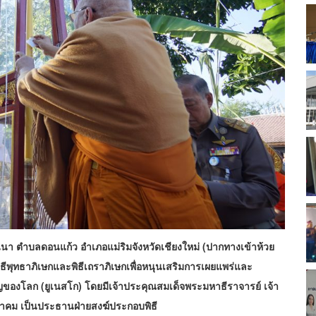
้านนา ตำบลดอนแก้ว อำเภอแม่ริม
จังหวัดเชียงใหม่ (ปากทางเข้าห้วย
ิธีพุทธาภิเษกและพิธีเถราภิเษกเพื่อหนุนเสริมการเผยแพร่และ
คัญของโลก (ยูเนสโก) โดยมีเจ้าประคุณสมเด็จพระมหาธีราจารย์ เจ้า
คม เป็นประธานฝ่ายสงฆ์ประกอบพิธี