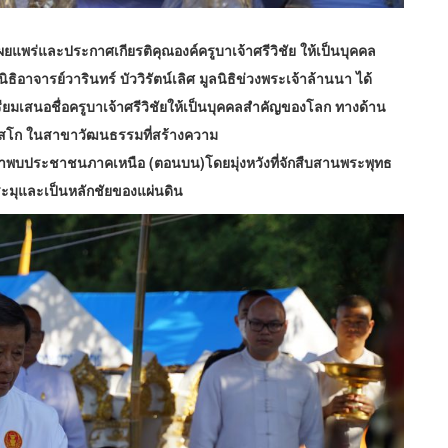
รเผยแพร่และประกาศเกียรติคุณ
องค์ครูบาเจ้าศรีวิชัย ให้เป็นบุคคล
ิธิ
อาจารย์วารินทร์ บัววิรัตน์เลิศ มูลนิธิข่วงพระเจ้าล้านนา ได้
รียมเสนอชื่อครูบาเจ้าศรีวิชัยให้เป็นบุคคลสำคัญของโลก ทางด้าน
นสโก ในสาขาวัฒนธรรมที่สร้างความ
ิสภาพบประชาชนภาคเหนือ (ตอนบน)
โดยมุ่งหวังที่จักสืบสานพระพุทธ
ะมุ
และเป็นหลักชัยของแผ่นดิน