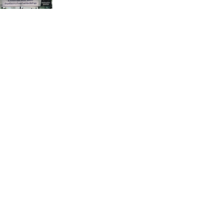
กรรมการบริหารชุดใหม่(คลิป)