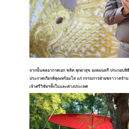
จากนั้นพลอากาศเอก ชลิต พุกผาสุข องคมนตรี ประกอบพิธี
ประกาศเกียรติคุณพร้อมโล่ แก่ กรรมการฝ่ายฆราวาส
จำน
เจ้าศรีวิชัยฯทั้งในและ
ต่างประเทศ