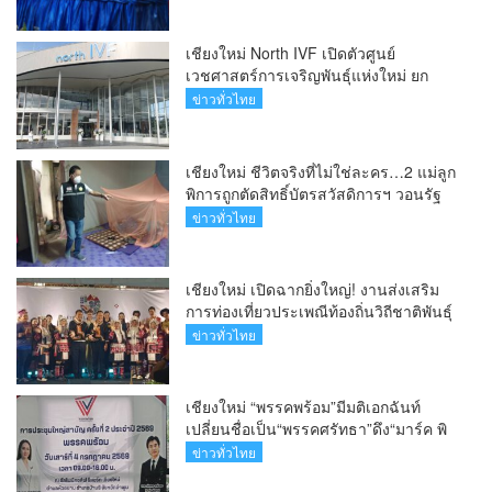
เชียงใหม่ North IVF เปิดตัวศูนย์
เวชศาสตร์การเจริญพันธุ์แห่งใหม่ ยก
ระดับเชียงใหม่สู่ ศูนย์กลางการรักษาผู้มี
ข่าวทั่วไทย
บุตรยากของภูมิภาค(คลิป)
เชียงใหม่ ชีวิตจริงที่ไม่ใช่ละคร…2 แม่ลูก
พิการถูกตัดสิทธิ์บัตรสวัสดิการฯ วอนรัฐ
ทบทวนเกณฑ์ช่วยคนจน(คลิป)
ข่าวทั่วไทย
เชียงใหม่ เปิดฉากยิ่งใหญ่! งานส่งเสริม
การท่องเที่ยวประเพณีท้องถิ่นวิถีชาติพันธุ์
ล้านนา(คลิป)
ข่าวทั่วไทย
เชียงใหม่ “พรรคพร้อม”มีมติเอกฉันท์
เปลี่ยนชื่อเป็น“พรรคศรัทธา”ดึง“มาร์ค พิ
ตบูล”นำทัพกรรมการบริหารชุดใหม่(คลิป)
ข่าวทั่วไทย