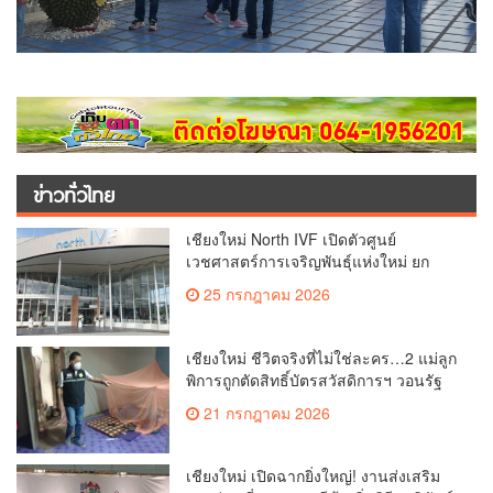
ข่าวทั่วไทย
เชียงใหม่ North IVF เปิดตัวศูนย์
เวชศาสตร์การเจริญพันธุ์แห่งใหม่ ยก
ระดับเชียงใหม่สู่ ศูนย์กลางการรักษาผู้มี
25 กรกฎาคม 2026
บุตรยากของภูมิภาค(คลิป)
เชียงใหม่ ชีวิตจริงที่ไม่ใช่ละคร…2 แม่ลูก
พิการถูกตัดสิทธิ์บัตรสวัสดิการฯ วอนรัฐ
ทบทวนเกณฑ์ช่วยคนจน(คลิป)
21 กรกฎาคม 2026
เชียงใหม่ เปิดฉากยิ่งใหญ่! งานส่งเสริม