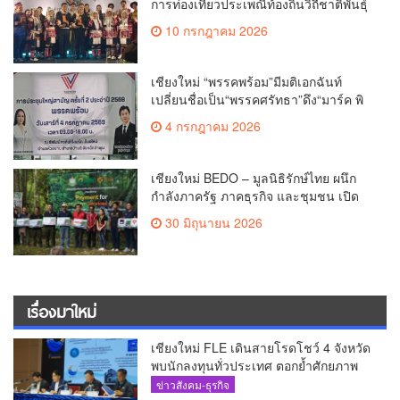
การท่องเที่ยวประเพณีท้องถิ่นวิถีชาติพันธุ์
ล้านนา(คลิป)
10 กรกฎาคม 2026
เชียงใหม่ “พรรคพร้อม”มีมติเอกฉันท์
เปลี่ยนชื่อเป็น“พรรคศรัทธา”ดึง“มาร์ค พิ
ตบูล”นำทัพกรรมการบริหารชุดใหม่(คลิป)
4 กรกฎาคม 2026
เชียงใหม่ BEDO – มูลนิธิรักษ์ไทย ผนึก
กำลังภาครัฐ ภาคธุรกิจ และชุมชน เปิด
เวที “Nature Positive” เสริมพลังชุมชนผู้
30 มิถุนายน 2026
พิทักษ์ป่าต้นน้ำ ผ่านกลไก PES ฟื้นฟูป่า
สร้างฝาย และสร้างอนาคตที่ยั่งยืน(คลิป)
เรื่องมาใหม่
เชียงใหม่ FLE เดินสายโรดโชว์ 4 จังหวัด
พบนักลงทุนทั่วประเทศ ตอกย้ำศักยภาพ
ผู้นำธุรกิจระบบน้ำครบวงจร(คลิป)
ข่าวสังคม-ธุรกิจ