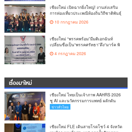
เชียงใหม่ เปิดฉากยิ่งใหญ่! งานส่งเสริม
การท่องเที่ยวประเพณีท้องถิ่นวิถีชาติพันธุ์
ล้านนา(คลิป)
10 กรกฎาคม 2026
เชียงใหม่ “พรรคพร้อม”มีมติเอกฉันท์
เปลี่ยนชื่อเป็น“พรรคศรัทธา”ดึง“มาร์ค พิ
ตบูล”นำทัพกรรมการบริหารชุดใหม่(คลิป)
4 กรกฎาคม 2026
เรื่องมาใหม่
เชียงใหม่ ไทยเป็นเจ้าภาพ AAHRS 2026
ชู AI และนวัตกรรมการแพทย์ ผลักดัน
Medical Hub และศูนย์กลางปลูกผมแห่ง
ข่าวทั่วไทย
เอเชีย(คลิป)
เชียงใหม่ FLE เดินสายโรดโชว์ 4 จังหวัด