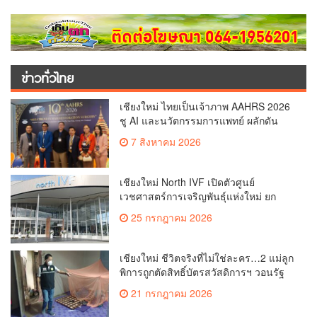
ข่าวทั่วไทย
เชียงใหม่ ไทยเป็นเจ้าภาพ AAHRS 2026
ชู AI และนวัตกรรมการแพทย์ ผลักดัน
Medical Hub และศูนย์กลางปลูกผมแห่ง
7 สิงหาคม 2026
เอเชีย(คลิป)
เชียงใหม่ North IVF เปิดตัวศูนย์
เวชศาสตร์การเจริญพันธุ์แห่งใหม่ ยก
ระดับเชียงใหม่สู่ ศูนย์กลางการรักษาผู้มี
25 กรกฎาคม 2026
บุตรยากของภูมิภาค(คลิป)
เชียงใหม่ ชีวิตจริงที่ไม่ใช่ละคร…2 แม่ลูก
พิการถูกตัดสิทธิ์บัตรสวัสดิการฯ วอนรัฐ
ทบทวนเกณฑ์ช่วยคนจน(คลิป)
21 กรกฎาคม 2026