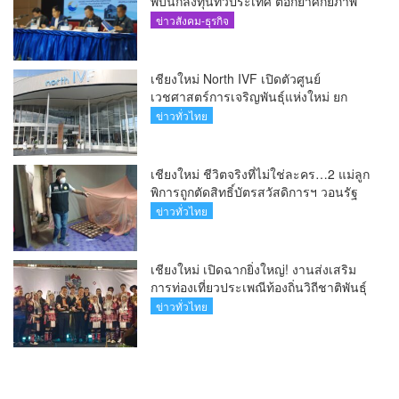
พบนักลงทุนทั่วประเทศ ตอกย้ำศักยภาพ
ผู้นำธุรกิจระบบน้ำครบวงจร(คลิป)
ข่าวสังคม-ธุรกิจ
เชียงใหม่ North IVF เปิดตัวศูนย์
เวชศาสตร์การเจริญพันธุ์แห่งใหม่ ยก
ระดับเชียงใหม่สู่ ศูนย์กลางการรักษาผู้มี
ข่าวทั่วไทย
บุตรยากของภูมิภาค(คลิป)
เชียงใหม่ ชีวิตจริงที่ไม่ใช่ละคร…2 แม่ลูก
พิการถูกตัดสิทธิ์บัตรสวัสดิการฯ วอนรัฐ
ทบทวนเกณฑ์ช่วยคนจน(คลิป)
ข่าวทั่วไทย
เชียงใหม่ เปิดฉากยิ่งใหญ่! งานส่งเสริม
การท่องเที่ยวประเพณีท้องถิ่นวิถีชาติพันธุ์
ล้านนา(คลิป)
ข่าวทั่วไทย