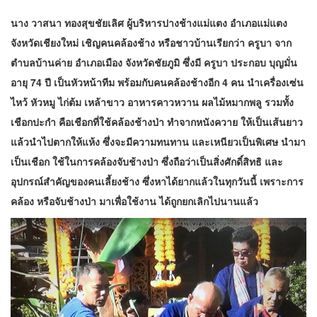
นาง วาสนา ทองสุขชัยเลิศ ผู้บริหารปางช้างแม่แตง อำเภอแม่แตง
จังหวัดเชียงใหม่ เชิญคนคล้องช้าง หรือชาวบ้านเรียกว่า ครูบา จาก
ตำบลบ้านค่าย อำเภอเมือง จังหวัดชัยภูมิ ซึ่งมี ครูบา ประกอบ บุญมั่น
อายุ 74 ปี เป็นหัวหน้าทีม พร้อมกับคนคล้องช้างอีก 4 คน นำเครื่องเซ่น
ไหว้ หัวหมู ไก่ต้ม เหล้าขาว อาหารคาวหวาน ผลไม้หมากพลู รวมทั้ง
เชือกปะกำ คือเชือกที่ใช้คล้องช้างป่า ทำจากหนังควาย ให้เป็นเส้นยาว
แล้วนำไปตากให้แห้ง ซึ่งจะมีความทนทาน และเหนียวเป็นพิเศษ นำมา
เป็นเชือก ใช้ในการคล้องจับช้างป่า ซึ่งถือว่าเป็นสิ่งศักดิ์สิทธิ และ
อุปกรณ์สำคัญของคนเลี้ยงช้าง ซึ่งหาได้ยากแล้วในทุกวันนี้ เพราะการ
คล้อง หรือจับช้างป่า มาเพื่อใช้งาน ได้ถูกยกเลิกไปนานแล้ว