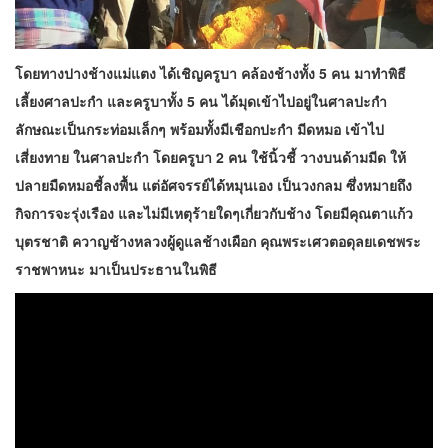
โดยทางปางช้างแม่แตง ได้เชิญครูบา คล้องช้างทั้ง 5 คน มาทำพิธี
เลี้ยงศาลปะกำ และครูบาทั้ง 5 คน ได้มุดเข้าไปอยู่ในศาลปะกำ
ลักษณะเป็นกระท่อมเล็กๆ พร้อมทั้งมีเชือกปะกำ มีดหมอ เข้าไป
เสี่ยงทาย ในศาลปะกำ โดยครูบา 2 คน ใช้นิ้วชี้ วางบนด้ามมีด ให้
ปลายมืดหมอชี้ลงพื้น แต่อัศจรรย์ได้หมุนเอง เป็นวงกลม ซึ่งหมายถึง
กิจการจะรุ่งเรือง และไม่มีเหตุร้ายใดๆเกี่ยวกับช้าง โดยมีคุณตาแก้ว
บุตรชาติ ควาญช้างหลวงผู้ดูแลช้างเผือก คุณพระเศวตอดุลยเดชพระ
ราชพาหนะ มาเป็นประธานในพิธี