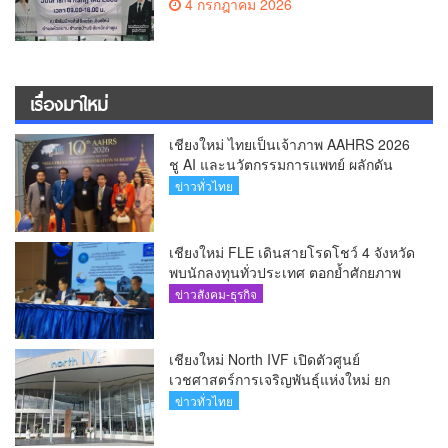
4 กรกฎาคม 2026
เรื่องมาใหม่
เชียงใหม่ ไทยเป็นเจ้าภาพ AAHRS 2026
ชู AI และนวัตกรรมการแพทย์ ผลักดัน
Medical Hub และศูนย์กลางปลูกผมแห่ง
ข่าวทั่วไทย
เอเชีย(คลิป)
เชียงใหม่ FLE เดินสายโรดโชว์ 4 จังหวัด
พบนักลงทุนทั่วประเทศ ตอกย้ำศักยภาพ
ผู้นำธุรกิจระบบน้ำครบวงจร(คลิป)
ข่าวสังคม-ธุรกิจ
เชียงใหม่ North IVF เปิดตัวศูนย์
เวชศาสตร์การเจริญพันธุ์แห่งใหม่ ยก
ระดับเชียงใหม่สู่ ศูนย์กลางการรักษาผู้มี
ข่าวทั่วไทย
บุตรยากของภูมิภาค(คลิป)