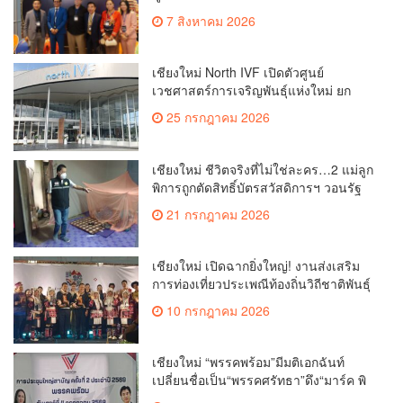
Medical Hub และศูนย์กลางปลูกผมแห่ง
7 สิงหาคม 2026
เอเชีย(คลิป)
เชียงใหม่ North IVF เปิดตัวศูนย์
เวชศาสตร์การเจริญพันธุ์แห่งใหม่ ยก
ระดับเชียงใหม่สู่ ศูนย์กลางการรักษาผู้มี
25 กรกฎาคม 2026
บุตรยากของภูมิภาค(คลิป)
เชียงใหม่ ชีวิตจริงที่ไม่ใช่ละคร…2 แม่ลูก
พิการถูกตัดสิทธิ์บัตรสวัสดิการฯ วอนรัฐ
ทบทวนเกณฑ์ช่วยคนจน(คลิป)
21 กรกฎาคม 2026
เชียงใหม่ เปิดฉากยิ่งใหญ่! งานส่งเสริม
การท่องเที่ยวประเพณีท้องถิ่นวิถีชาติพันธุ์
ล้านนา(คลิป)
10 กรกฎาคม 2026
เชียงใหม่ “พรรคพร้อม”มีมติเอกฉันท์
เปลี่ยนชื่อเป็น“พรรคศรัทธา”ดึง“มาร์ค พิ
ตบูล”นำทัพกรรมการบริหารชุดใหม่(คลิป)