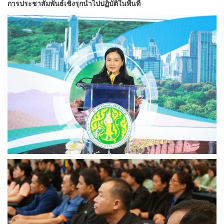
การประชาสัมพันธ์เชิงรุกนำไปปฏิบัติในพื้นที้