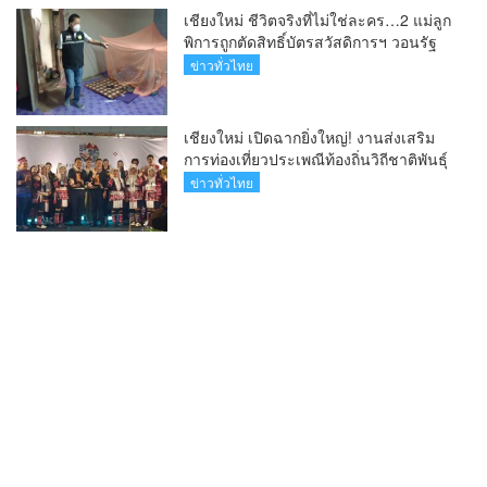
เชียงใหม่ ชีวิตจริงที่ไม่ใช่ละคร…2 แม่ลูก
พิการถูกตัดสิทธิ์บัตรสวัสดิการฯ วอนรัฐ
ทบทวนเกณฑ์ช่วยคนจน(คลิป)
ข่าวทั่วไทย
เชียงใหม่ เปิดฉากยิ่งใหญ่! งานส่งเสริม
การท่องเที่ยวประเพณีท้องถิ่นวิถีชาติพันธุ์
ล้านนา(คลิป)
ข่าวทั่วไทย