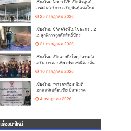
เชียงใหม่ North IVF เปิดตัวศูนย์
เวชศาสตร์การเจริญพันธุ์แห่งใหม่
ยกระดับเชียงใหม่สู่ ศูนย์กลางการ
25 กรกฎาคม 2026
รักษาผู้มีบุตรยากของภูมิภาค(คลิป)
เชียงใหม่ ชีวิตจริงที่ไม่ใช่ละคร…2
แม่ลูกพิการถูกตัดสิทธิ์บัตร
สวัสดิการฯ วอนรัฐทบทวนเกณฑ์
21 กรกฎาคม 2026
ช่วยคนจน(คลิป)
เชียงใหม่ เปิดฉากยิ่งใหญ่! งานส่ง
เสริมการท่องเที่ยวประเพณีท้องถิ่น
วิถีชาติพันธุ์ล้านนา(คลิป)
10 กรกฎาคม 2026
เชียงใหม่ “พรรคพร้อม”มีมติ
เอกฉันท์เปลี่ยนชื่อเป็น“พรรค
ศรัทธา”ดึง“มาร์ค พิตบูล”นำทัพ
4 กรกฎาคม 2026
กรรมการบริหารชุดใหม่(คลิป)
เรื่องมาใหม่