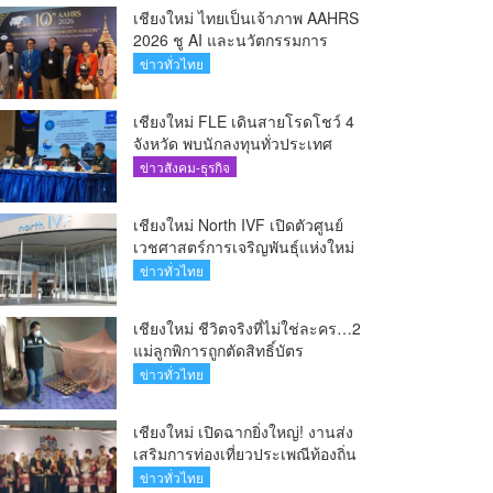
เชียงใหม่ ไทยเป็นเจ้าภาพ AAHRS
2026 ชู AI และนวัตกรรมการ
แพทย์ ผลักดัน Medical Hub และ
ข่าวทั่วไทย
ศูนย์กลางปลูกผมแห่งเอเชีย(คลิป)
เชียงใหม่ FLE เดินสายโรดโชว์ 4
จังหวัด พบนักลงทุนทั่วประเทศ
ตอกย้ำศักยภาพผู้นำธุรกิจระบบน้ำ
ข่าวสังคม-ธุรกิจ
ครบวงจร(คลิป)
เชียงใหม่ North IVF เปิดตัวศูนย์
เวชศาสตร์การเจริญพันธุ์แห่งใหม่
ยกระดับเชียงใหม่สู่ ศูนย์กลางการ
ข่าวทั่วไทย
รักษาผู้มีบุตรยากของภูมิภาค(คลิป)
เชียงใหม่ ชีวิตจริงที่ไม่ใช่ละคร…2
แม่ลูกพิการถูกตัดสิทธิ์บัตร
สวัสดิการฯ วอนรัฐทบทวนเกณฑ์
ข่าวทั่วไทย
ช่วยคนจน(คลิป)
เชียงใหม่ เปิดฉากยิ่งใหญ่! งานส่ง
เสริมการท่องเที่ยวประเพณีท้องถิ่น
วิถีชาติพันธุ์ล้านนา(คลิป)
ข่าวทั่วไทย