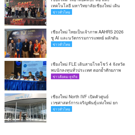
เทคโนโลยี มหาวิทยาลัยเชียงใหม่ เดิน
หน้าสร้างแรงบันดาลใจจัดกิจกรรม
ข่าวทั่วไทย
“CAMT Digital Contest 2026”(คลิป)
เชียงใหม่ ไทยเป็นเจ้าภาพ AAHRS 2026
ชู AI และนวัตกรรมการแพทย์ ผลักดัน
Medical Hub และศูนย์กลางปลูกผมแห่ง
ข่าวทั่วไทย
เอเชีย(คลิป)
เชียงใหม่ FLE เดินสายโรดโชว์ 4 จังหวัด
พบนักลงทุนทั่วประเทศ ตอกย้ำศักยภาพ
ผู้นำธุรกิจระบบน้ำครบวงจร(คลิป)
ข่าวสังคม-ธุรกิจ
เชียงใหม่ North IVF เปิดตัวศูนย์
เวชศาสตร์การเจริญพันธุ์แห่งใหม่ ยก
ระดับเชียงใหม่สู่ ศูนย์กลางการรักษาผู้มี
ข่าวทั่วไทย
บุตรยากของภูมิภาค(คลิป)