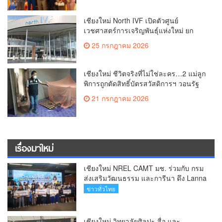
เชียงใหม่ North IVF เปิดตัวศูนย์
เวชศาสตร์การเจริญพันธุ์แห่งใหม่ ยก
ระดับเชียงใหม่สู่ ศูนย์กลางการรักษาผู้มี
25 กรกฎาคม 2026
บุตรยากของภูมิภาค(คลิป)
เชียงใหม่ ชีวิตจริงที่ไม่ใช่ละคร…2 แม่ลูก
พิการถูกตัดสิทธิ์บัตรสวัสดิการฯ วอนรัฐ
ทบทวนเกณฑ์ช่วยคนจน(คลิป)
21 กรกฎาคม 2026
เรื่องมาใหม่
เชียงใหม่ NREL CAMT มช. ร่วมกับ กรม
ส่งเสริมวัฒนธรรม และการีนา ดึง Lanna
Soft Power สู่ Free Fire Craftland หนุน
ข่าวทั่วไทย
เชียงใหม่มุ่งสู่มรดกโลก UNESCO (คลิป)
เชียงใหม่ วิทยาลัยศิลปะ สื่อ และ